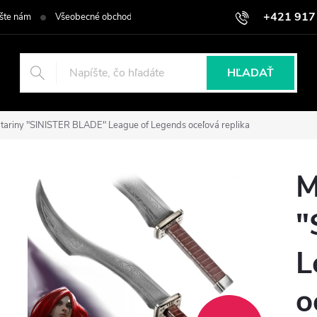
+421 917
šte nám
Všeobecné obchodné podmienky
Podmienky ochrany osob
HĽADAŤ
tariny "SINISTER BLADE" League of Legends oceľová replika
M
"
L
o