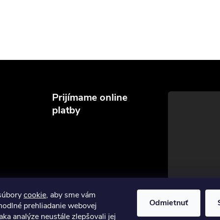
Prijímame online
platby
súbory
cookie
, aby sme vám
Odmietnuť
hodlné prehliadanie webovej
aka analýze neustále zlepšovali jej