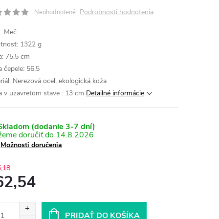
Podrobnosti hodnotenia
Neohodnotené
: Meč
nosť: 1322 g
a: 75,5 cm
a čepele: 56,5
riál: Nerezová ocel, ekologická koža
a v uzavretom stave : 13 cm
Detailné informácie
kladom (dodanie 3-7 dní)
14.8.2026
Možnosti doručenia
,18
62,54
otková
:
PRIDAŤ DO KOŠÍKA