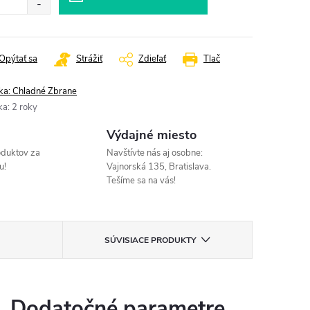
Opýtať sa
Strážiť
Zdieľať
Tlač
ka:
Chladné Zbrane
ka
:
2 roky
Výdajné miesto
oduktov za
Navštívte nás aj osobne:
u!
Vajnorská 135, Bratislava.
Tešíme sa na vás!
SÚVISIACE PRODUKTY
Dodatočné parametre