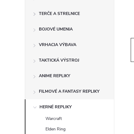
ý
p
TERČE A STRELNICE
a
BOJOVÉ UMENIA
n
VRHACIA VÝBAVA
e
TAKTICKÁ VÝSTROJ
l
ANIME REPLIKY
FILMOVÉ A FANTASY REPLIKY
HERNÉ REPLIKY
Warcraft
Elden Ring