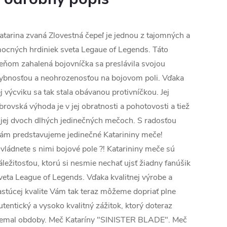
atarina zvaná Zlovestná čepeľ je jednou z tajomných a
ocných hrdiniek sveta Legaue of Legends. Táto
ieňom zahalená bojovníčka sa preslávila svojou
ybnosťou a neohrozenosťou na bojovom poli. Vďaka
ej výcviku sa tak stala obávanou protivníčkou. Jej
brovská výhoda je v jej obratnosti a pohotovosti a tiež
 jej dvoch dlhých jedinečných mečoch. S radosťou
ám predstavujeme jedinečné Katarininy meče!
vládnete s nimi bojové pole ?! Katarininy meče sú
áležitosťou, ktorú si nesmie nechať ujsť žiadny fanúšik
veta League of Legends. Vďaka kvalitnej výrobe a
astúcej kvalite Vám tak teraz môžeme dopriať plne
utentický a vysoko kvalitný zážitok, ktorý doteraz
emal obdoby. Meč Kataríny "SINISTER BLADE". Meč