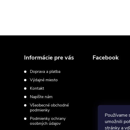
Z
á
Informácie pre vás
Facebook
p
Doprava a platba
Výdajné miesto
ä
Kontakt
t
Napíšte nám
Všeobecné obchodné
i
podmienky
Používame 
Podmienky ochrany
umožnili po
osobných údajov
e
stránky a vď