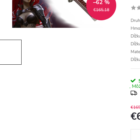
–62 %
€165,18
Druh
Hmot
Dĺžk
Dĺžk
Mate
Dĺžk
S
€165
€
Jedn
cena