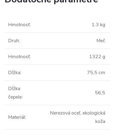
Hmotnosť
:
1.3 kg
Druh
:
Meč
Hmotnosť
:
1322 g
Dĺžka
:
75,5 cm
Dĺžka
56,5
čepele
:
Nerezová oceľ, ekologická
Materiál
:
koža