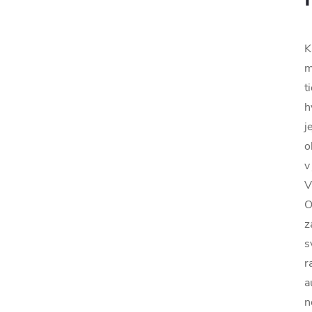
K
m
t
h
j
o
v
V
O
z
s
r
a
n