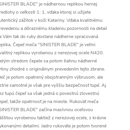
SINISTER BLADE" je nádhernou replikou hernej
redlohy o veľkosti 1: 1, vďaka ktorej si užijete
utentický zážitok v koži Katariny. Vďaka kvalitnému
revedeniu a dôraznému kladeniu pozornosti na detail
a Vám tak do ruky dostane nádherne spracovaná
eplika. Čepeľ meča "SINISTER BLADE" je veľmi
valitný replikou vyrobenou z nerezovej ocele N420.
elým stredom čepele sa potom tiahnu nádherné
ytiny zhodné s originálnym prevedením tejto zbrane.
eč je potom opatrený obojstranným výbrusom, ale
strie samotné je však pre vyššiu bezpečnosť tupé. Aj
ez tupú čepeľ sa však jedná o povestnú zlovestnú
epeľ, takže opatrnosť je na mieste. Rukoväť meča
SINISTER BLADE" začína masívnou oceľovou
áštitou vyrobenou taktiež z nerezovej ocele, s krásne
ykonanými detailmi. Jadro rukoväte je potom tvorené