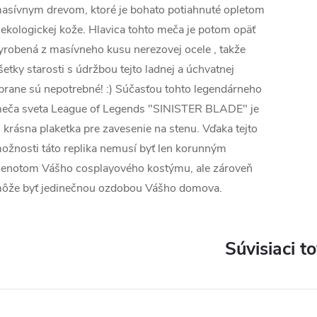
asívnym drevom, ktoré je bohato potiahnuté opletom
 ekologickej kože. Hlavica tohto meča je potom opäť
yrobená z masívneho kusu nerezovej ocele , takže
šetky starosti s údržbou tejto ladnej a úchvatnej
brane sú nepotrebné! :) Súčasťou tohto legendárneho
eča sveta League of Legends "SINISTER BLADE" je
j krásna plaketka pre zavesenie na stenu. Vďaka tejto
ožnosti táto replika nemusí byť len korunným
lenotom Vášho cosplayového kostýmu, ale zároveň
ôže byť jedinečnou ozdobou Vášho domova.
Súvisiaci t