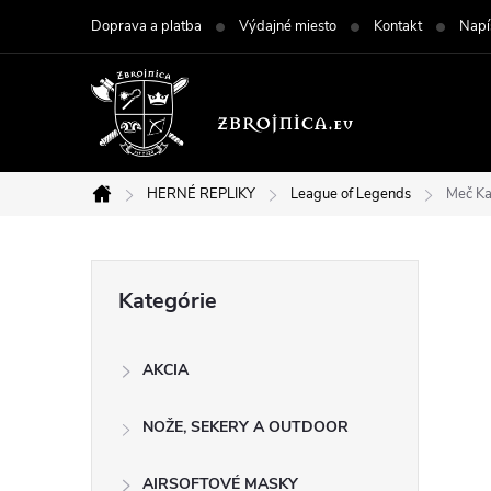
Prejsť
Doprava a platba
Výdajné miesto
Kontakt
Napí
na
obsah
HERNÉ REPLIKY
League of Legends
Meč Ka
Domov
B
Preskočiť
Kategórie
kategórie
o
AKCIA
č
NOŽE, SEKERY A OUTDOOR
n
AIRSOFTOVÉ MASKY