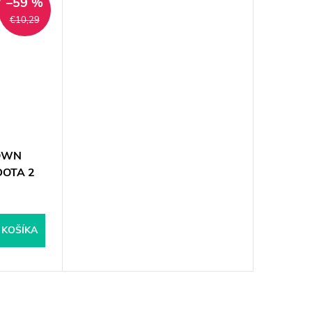
–59 %
€10,29
TOWN
DOTA 2
 KOŠÍKA