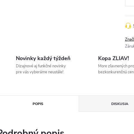
Znač
Záru
Novinky každý týždeň
Kopa ZLIAV!
Dizajnové aj funkčné novinky
More zľavnených pr
pre vás vyberáme neustále!
bezkonkurenčnú cen
POPIS
DISKUSIA
Podrobný popis