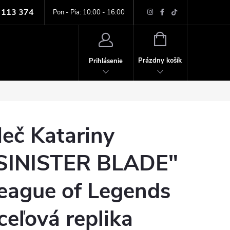
 113 374
ných údajov
Pon - Pia: 10:00 - 16:00
NÁKUPNÝ
KOŠÍK
Prázdny košík
Prihlásenie
eč Katariny
SINISTER BLADE"
eague of Legends
ceľová replika