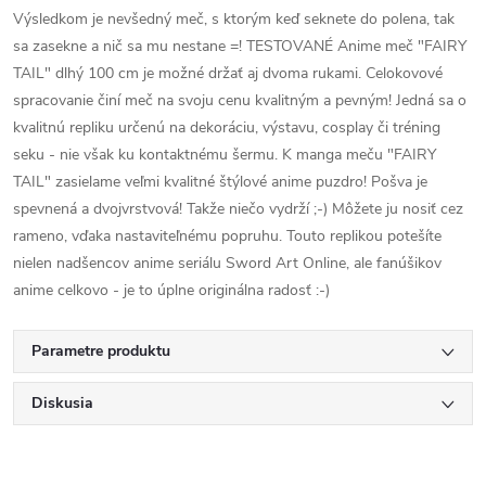
Výsledkom je nevšedný meč, s ktorým keď seknete do polena, tak
sa zasekne a nič sa mu nestane =! TESTOVANÉ Anime meč "FAIRY
TAIL" dlhý 100 cm je možné držať aj dvoma rukami. Celokovové
spracovanie činí meč na svoju cenu kvalitným a pevným! Jedná sa o
kvalitnú repliku určenú na dekoráciu, výstavu, cosplay či tréning
seku - nie však ku kontaktnému šermu. K manga meču "FAIRY
TAIL" zasielame veľmi kvalitné štýlové anime puzdro! Pošva je
spevnená a dvojvrstvová! Takže niečo vydrží ;-) Môžete ju nosiť cez
rameno, vďaka nastaviteľnému popruhu. Touto replikou potešíte
nielen nadšencov anime seriálu Sword Art Online, ale fanúšikov
anime celkovo - je to úplne originálna radosť :-)
Parametre produktu
Diskusia