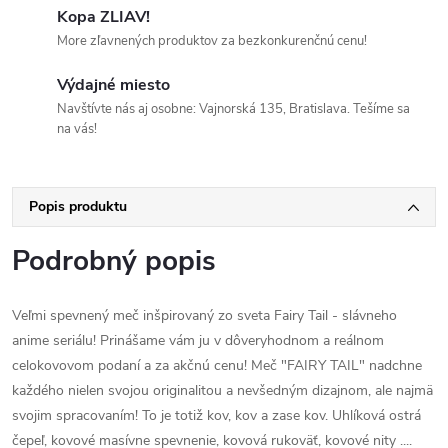
Kopa ZLIAV!
More zľavnených produktov za bezkonkurenčnú cenu!
Výdajné miesto
Navštívte nás aj osobne: Vajnorská 135, Bratislava. Tešíme sa
na vás!
Popis produktu
Podrobný popis
Veľmi spevnený meč inšpirovaný zo sveta Fairy Tail - slávneho
anime seriálu! Prinášame vám ju v dôveryhodnom a reálnom
celokovovom podaní a za akčnú cenu! Meč "FAIRY TAIL" nadchne
každého nielen svojou originalitou a nevšedným dizajnom, ale najmä
svojim spracovaním! To je totiž kov, kov a zase kov. Uhlíková ostrá
čepeľ, kovové masívne spevnenie, kovová rukoväť, kovové nity ....