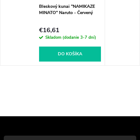
Bleskový kunai "NAMIKAZE
MINATO" Naruto - Červený
€16,61
Skladom (dodanie 3-7 dní)
DO KOŠÍKA
Z
á