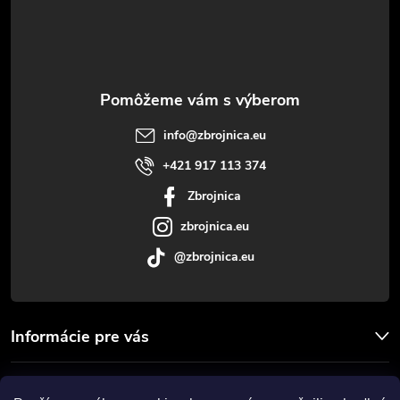
p
ä
t
info
@
zbrojnica.eu
i
+421 917 113 374
Zbrojnica
e
zbrojnica.eu
@zbrojnica.eu
Informácie pre vás
Facebook