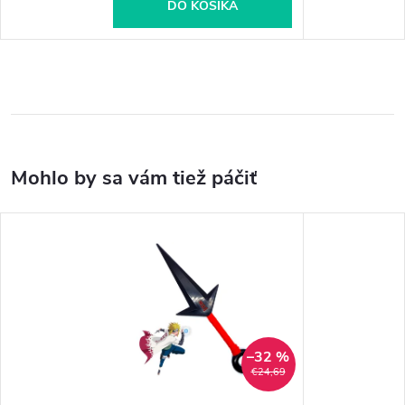
DO KOŠÍKA
–32 %
€24,69