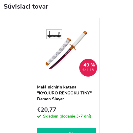
Súvisiaci tovar
–49 %
€41,18
Malá nichirin katana
"KYOJURO RENGOKU TINY"
Demon Slayer
€20,77
Skladom (dodanie 3-7 dní)