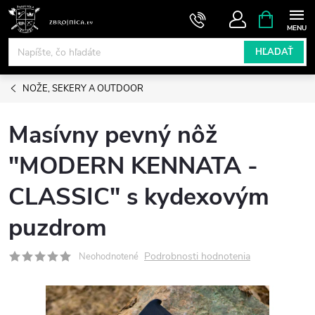
Prejsť
NÁKUPN
KOŠÍK
na
obsah
HĽADAŤ
NOŽE, SEKERY A OUTDOOR
Masívny pevný nôž
"MODERN KENNATA -
CLASSIC" s kydexovým
puzdrom
Podrobnosti hodnotenia
Neohodnotené