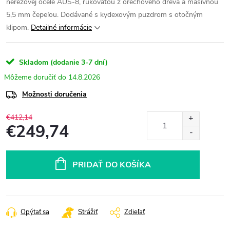
nerezovej ocele AUS-8, rukoväťou z orechového dreva a masívnou
5,5 mm čepeľou. Dodávané s kydexovým puzdrom s otočným
klipom.
Detailné informácie
Skladom (dodanie 3-7 dní)
14.8.2026
Možnosti doručenia
€412,14
€249,74
Jednotková
cena:
PRIDAŤ DO KOŠÍKA
Opýtať sa
Strážiť
Zdieľať