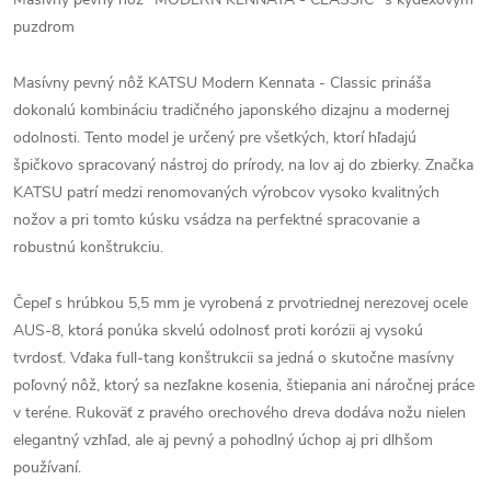
puzdrom
Masívny pevný nôž KATSU Modern Kennata - Classic prináša
dokonalú kombináciu tradičného japonského dizajnu a modernej
odolnosti. Tento model je určený pre všetkých, ktorí hľadajú
špičkovo spracovaný nástroj do prírody, na lov aj do zbierky. Značka
KATSU patrí medzi renomovaných výrobcov vysoko kvalitných
nožov a pri tomto kúsku vsádza na perfektné spracovanie a
robustnú konštrukciu.
Čepeľ s hrúbkou 5,5 mm je vyrobená z prvotriednej nerezovej ocele
AUS-8, ktorá ponúka skvelú odolnosť proti korózii aj vysokú
tvrdosť. Vďaka full-tang konštrukcii sa jedná o skutočne masívny
poľovný nôž, ktorý sa nezľakne kosenia, štiepania ani náročnej práce
v teréne. Rukoväť z pravého orechového dreva dodáva nožu nielen
elegantný vzhľad, ale aj pevný a pohodlný úchop aj pri dlhšom
používaní.