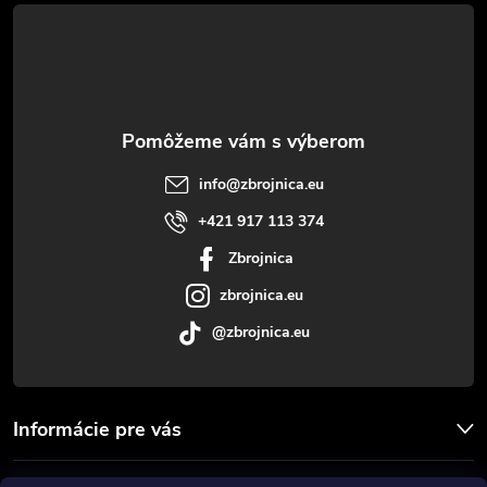
á
p
ä
t
info
@
zbrojnica.eu
i
+421 917 113 374
Zbrojnica
e
zbrojnica.eu
@zbrojnica.eu
Informácie pre vás