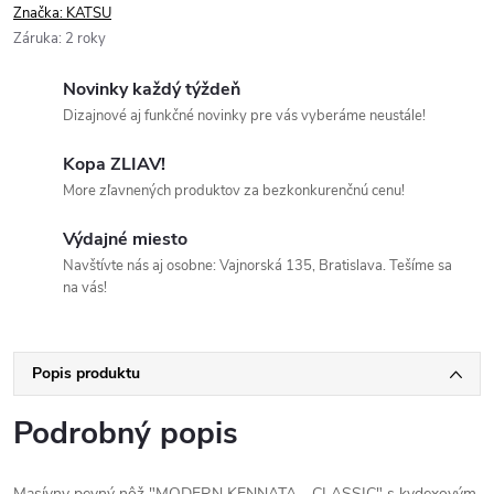
Značka:
KATSU
Záruka
:
2 roky
Novinky každý týždeň
Dizajnové aj funkčné novinky pre vás vyberáme neustále!
Kopa ZLIAV!
More zľavnených produktov za bezkonkurenčnú cenu!
Výdajné miesto
Navštívte nás aj osobne: Vajnorská 135, Bratislava. Tešíme sa
na vás!
Popis produktu
Podrobný popis
Masívny pevný nôž "MODERN KENNATA - CLASSIC" s kydexovým