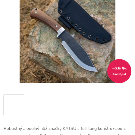
–39 %
€412,14
Robustný a odolný nôž značky KATSU s full-tang konštrukciou z