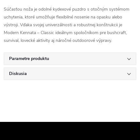
Súčasťou noža je odolné kydexové puzdro s otočným systémom
uchytenia, ktoré umožňuje flexibilné nosenie na opasku alebo
výstroji. Vďaka svojej univerzálnosti a robustnej konštrukcii je
Modern Kennata – Classic ideálnym spoločníkom pre bushcraft,
survival, lovecké aktivity aj náročné outdoorové výpravy.
Parametre produktu
Diskusia
Z