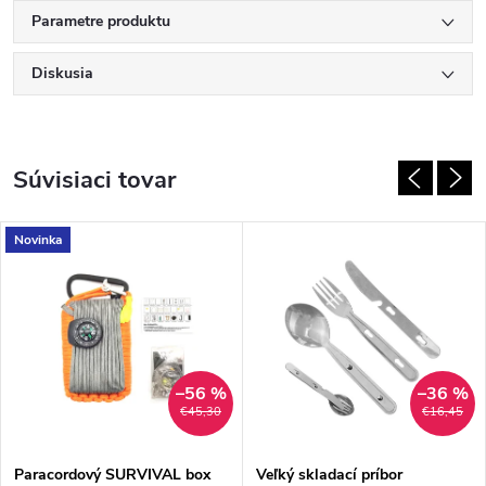
Parametre produktu
Diskusia
Súvisiaci tovar
Novinka
–56 %
–36 %
€45,30
€16,45
Paracordový SURVIVAL box
Veľký skladací príbor