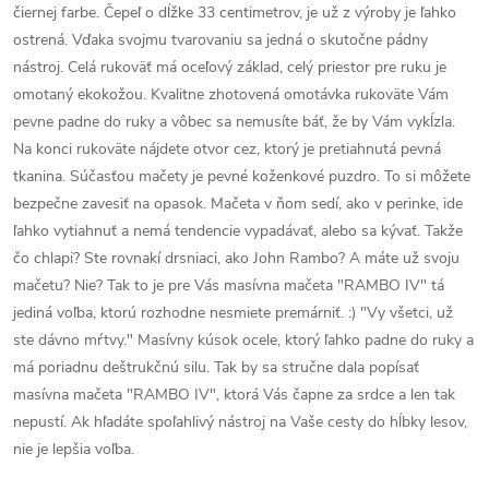
čiernej farbe. Čepeľ o dĺžke 33 centimetrov, je už z výroby je ľahko
ostrená. Vďaka svojmu tvarovaniu sa jedná o skutočne pádny
nástroj. Celá rukoväť má oceľový základ, celý priestor pre ruku je
omotaný ekokožou. Kvalitne zhotovená omotávka rukoväte Vám
pevne padne do ruky a vôbec sa nemusíte báť, že by Vám vykĺzla.
Na konci rukoväte nájdete otvor cez, ktorý je pretiahnutá pevná
tkanina. Súčasťou mačety je pevné koženkové puzdro. To si môžete
bezpečne zavesiť na opasok. Mačeta v ňom sedí, ako v perinke, ide
ľahko vytiahnuť a nemá tendencie vypadávať, alebo sa kývať. Takže
čo chlapi? Ste rovnakí drsniaci, ako John Rambo? A máte už svoju
mačetu? Nie? Tak to je pre Vás masívna mačeta "RAMBO IV" tá
jediná voľba, ktorú rozhodne nesmiete premárniť. :) "Vy všetci, už
ste dávno mŕtvy." Masívny kúsok ocele, ktorý ľahko padne do ruky a
má poriadnu deštrukčnú silu. Tak by sa stručne dala popísať
masívna mačeta "RAMBO IV", ktorá Vás čapne za srdce a len tak
nepustí. Ak hľadáte spoľahlivý nástroj na Vaše cesty do hĺbky lesov,
nie je lepšia voľba.