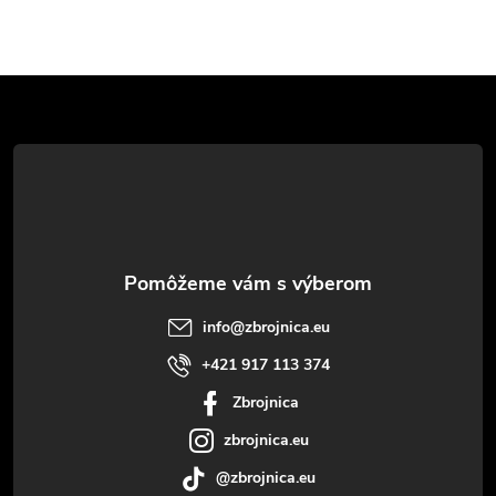
Z
á
p
ä
t
info
@
zbrojnica.eu
i
+421 917 113 374
Zbrojnica
e
zbrojnica.eu
@zbrojnica.eu