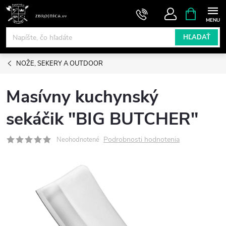
Prejsť
NÁKUPN
KOŠÍK
na
obsah
HĽADAŤ
NOŽE, SEKERY A OUTDOOR
Masívny kuchynský
sekáčik "BIG BUTCHER"
Podrobnosti hodnotenia
Neohodnotené