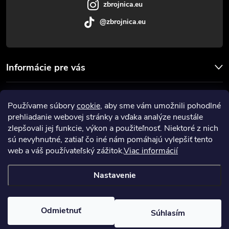
e
zbrojnica.eu
@zbrojnica.eu
Informácie pre vás
Facebook
Používame súbory
cookie
, aby sme vám umožnili pohodlné
prehliadanie webovej stránky a vďaka analýze neustále
Prijímame online platby
zlepšovali jej funkcie, výkon a použiteľnosť. Niektoré z nich
sú nevyhnutné, zatiaľ čo iné nám pomáhajú vylepšiť tento
web a váš používateľský zážitok.
Viac informácií
Nastavenie
Copyright 2026
Zbrojnica
. Všetky práva vyhradené.
Upraviť nastavenie
cookies
Odmietnuť
Súhlasím
Vytvoril Shoptet