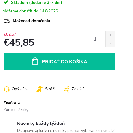
Skladom (dodanie 3-7 dní)
14.8.2026
Možnosti doručenia
€82,57
€45,85
Jednotková
cena:
PRIDAŤ DO KOŠÍKA
Opýtať sa
Strážiť
Zdieľať
Značka:
X
Záruka
:
2 roky
Novinky každý týždeň
Dizajnové aj funkčné novinky pre vás vyberáme neustále!