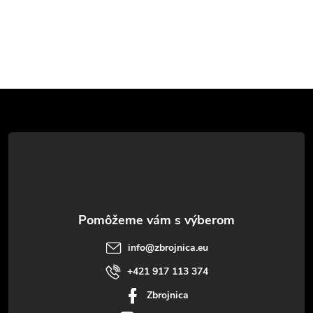
Z
á
p
ä
t
info
@
zbrojnica.eu
i
+421 917 113 374
Zbrojnica