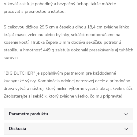
rukoväť zaisťuje pohodlný a bezpečný úchop, takže môžete
pracovať s presnosťou a istotou.
S celkovou dĺžkou 29,5 cm a čepeľou dlhou 18,4 cm zvládne ľahko
krájať mäso, zeleninu alebo bylinky, sekáčik neodporúčame na
kosenie kostí. Hrúbka čepele 3 mm dodáva sekáčiku potrebnú
stabilitu a hmotnosť 449 g zaisťuje dokonalé presekávanie aj tuhších
surovín.
"BIG BUTCHER" je spoľahlivým partnerom pre každodenné
kuchynské výzvy. Kombinácia odolnej nerezovej ocele a prírodného
dreva vytvára nástroj, ktorý nielen výborne vyzerá, ale aj skvele slúži.
Zaobstarajte si sekáčik, ktorý zvládne všetko, čo mu pripravíte!
Parametre produktu
Diskusia