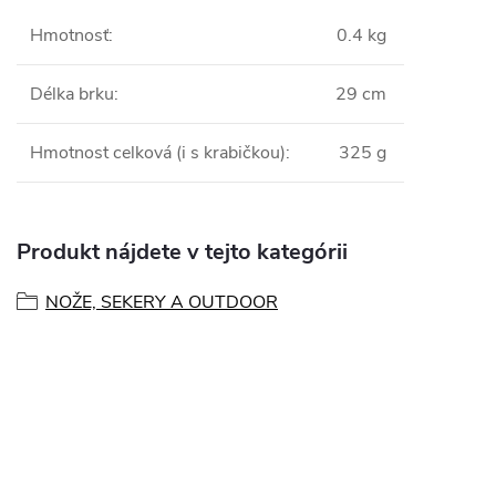
Hmotnosť
:
0.4 kg
Délka brku
:
29 cm
Hmotnost celková (i s krabičkou)
:
325 g
Produkt nájdete v tejto kategórii
NOŽE, SEKERY A OUTDOOR