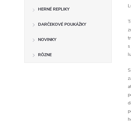
L
HERNÉ REPLIKY
T
DARČEKOVÉ POUKÁŽKY
z
t
NOVINKY
s
l
RÔZNE
S
z
a
p
d
p
h