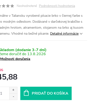
Podrobnosti hodnotenia
Neohodnotené
inálne v Taliansku vyrobené písacie brko v čiernej farbe s
o modrým odleskom. Dodávané v darčekovej krabičke s
adným hrotom, atramentom, stojanom na brko aj kusom
amenu. Vhodné na bežné písanie.
Detailné informácie
kladom (dodanie 3-7 dní)
13.8.2026
Možnosti doručenia
95
45,88
otková
:
PRIDAŤ DO KOŠÍKA