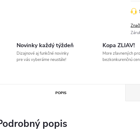
Znač
Záru
Novinky každý týždeň
Kopa ZLIAV!
Dizajnové aj funkčné novinky
More zľavnených pr
pre vás vyberáme neustále!
bezkonkurenčnú cen
POPIS
Podrobný popis