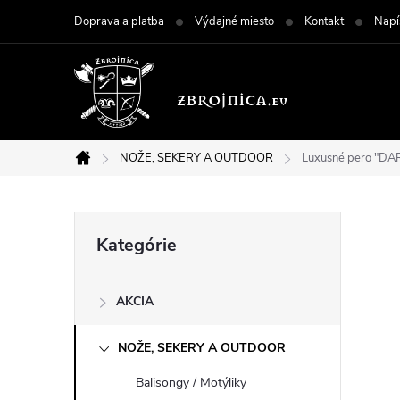
Prejsť
Doprava a platba
Výdajné miesto
Kontakt
Napí
na
obsah
NOŽE, SEKERY A OUTDOOR
Luxusné pero "DA
Domov
B
Preskočiť
Kategórie
kategórie
o
AKCIA
č
NOŽE, SEKERY A OUTDOOR
n
Balisongy / Motýliky