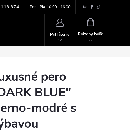
 113 374
ných údajov
Pon - Pia: 10:00 - 16:00
NÁKUPNÝ
KOŠÍK
Prázdny košík
Prihlásenie
uxusné pero
DARK BLUE"
ierno-modré s
ýbavou