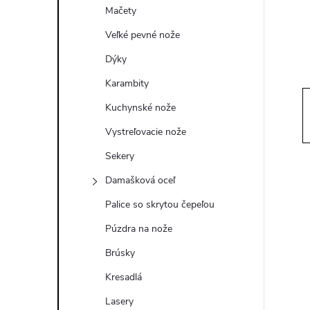
ý
Mačety
p
Veľké pevné nože
Dýky
a
Karambity
n
Kuchynské nože
Vystreľovacie nože
e
Sekery
l
Damašková oceľ
Palice so skrytou čepeľou
Púzdra na nože
Brúsky
Kresadlá
Lasery