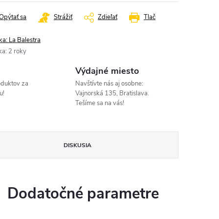
Opýtať sa
Strážiť
Zdieľať
Tlač
ka:
La Balestra
ka
:
2 roky
Výdajné miesto
oduktov za
Navštívte nás aj osobne:
u!
Vajnorská 135, Bratislava.
Tešíme sa na vás!
DISKUSIA
Dodatočné parametre