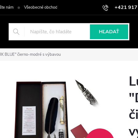
+421 917
šte nám
Všeobecné obchodné podmienky
Podmienky ochrany osob
HĽADAŤ
RK BLUE" čierno-modré s výbavou
L
"
č
v