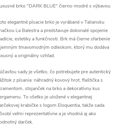
uxusné brko "DARK BLUE" čierno-modré s výbavou
oto elegantné písacie brko je vyrábané v Taliansku
načkou La Balestra a predstavuje dokonalé spojenie
radície, estetiky a funkčnosti. Brk má čierne sfarbenie
 jemným tmavomodrým odleskom, ktorý mu dodáva
uxusný a originálny vzhľad.
účasťou sady je všetko, čo potrebujete pre autentický
ážitok z písania: náhradný kovový hrot, fľaštička s
tramentom, stojanček na brko a dekoratívny kus
ergamenu. To všetko je uložené v elegantnej
arčekovej krabičke s logom Eloquentia, takže sada
ôsobí veľmi reprezentatívne a je vhodná aj ako
odnotný darček.