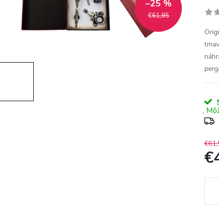
–25 %
€61,95
Orig
tmav
náhr
perg
S
€61,
€
Jedn
cena