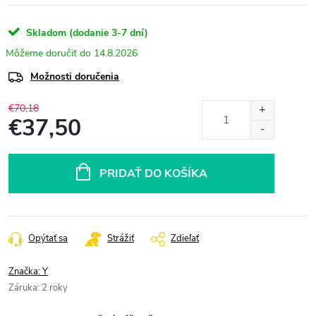
Skladom (dodanie 3-7 dní)
14.8.2026
Možnosti doručenia
€70,18
€37,50
Jednotková
cena:
PRIDAŤ DO KOŠÍKA
Opýtať sa
Strážiť
Zdieľať
Značka:
Y
Záruka
:
2 roky