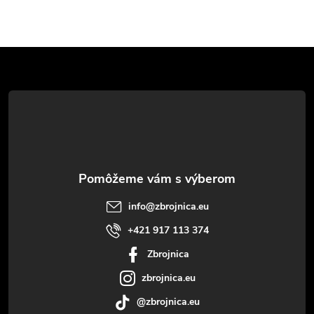
Z
á
p
ä
t
info
@
zbrojnica.eu
i
+421 917 113 374
Zbrojnica
e
zbrojnica.eu
@zbrojnica.eu