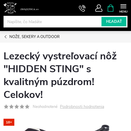
Prejsť
NÁKUPN
KOŠÍK
na
obsah
HĽADAŤ
NOŽE, SEKERY A OUTDOOR
Lezecký vystreľovací nôž
"HIDDEN STING" s
kvalitným púzdrom!
Celokov!
Podrobnosti hodnotenia
Neohodnotené
18+