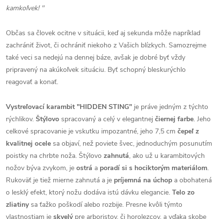
kamkoľvek! "
Občas sa človek ocitne v situácii, keď aj sekunda môže napríklad
zachrániť život, či ochrániť niekoho z Vašich blízkych. Samozrejme
také veci sa nedejú na dennej báze, avšak je dobré byť vždy
pripravený na akúkoľvek situáciu. Byť schopný bleskurýchlo
reagovať a konať.
Vystreľovací karambit "HIDDEN STING"
je práve jedným z týchto
rýchlikov.
Štýlovo
spracovaný a celý v elegantnej
čiernej farbe
. Jeho
celkové spracovanie je vskutku impozantné, jeho 7,5 cm
čepeľ z
kvalitnej ocele
sa objaví, než poviete švec, jednoduchým posunutím
poistky na chrbte noža. Štýlovo
zahnutá
, ako už u karambitových
nožov býva zvykom, je
ostrá
a
poradí si s hociktorým materiálom
.
Rukoväť je tiež mierne zahnutá a je
príjemná na úchop
a obohatená
o lesklý efekt, ktorý nožu dodáva istú dávku elegancie.
Telo zo
zliatiny
sa ťažko poškodí alebo rozbije. Presne kvôli týmto
vlastnostiam je
skvelý
pre arboristov, či horolezcov, a vďaka skobe