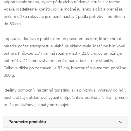
odpratávanie snehu, sypké pôdy alebo núdzové situácie v teréne.
Vďaka rozdeliteľnej konštrukcii je možné ju ľahko zložiť a prenášať,
pričom dĺžku rukoväte je možné nastaviť podľa potreby – od 65 cm
do 80 cm.
Lopata sa dodáva v praktickom prepravnom púzdre, ktoré chráni
náradie počas transportu a uľahčuje skladovanie. Masívne hliníkové
ostrie s hrúbkou 1,7 mm má rozmery 28 × 21,5 cm, čo umožňuje
odhrnúť väčšie množstvo materiálu naraz bez straty stability.
Celková dĺžka po zostavení je 82 cm, hmotnosť s puzdrom približne
880 g.
Ideálny pomocník na zimnú turistiku, skialpinizmus, výpravy do hôr,
bushcraft aj outdoorové využitie. Spoľahlivá, odolná a ľahká – presne
to, čo od lavínovej lopaty potrebujete.
Parametre produktu