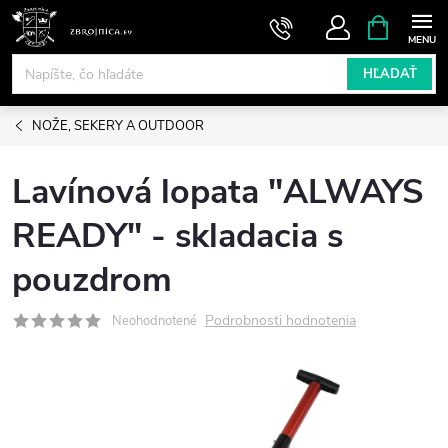
Prejsť
NÁKUPN
KOŠÍK
na
obsah
HĽADAŤ
NOŽE, SEKERY A OUTDOOR
Lavínová lopata "ALWAYS
READY" - skladacia s
pouzdrom
Podrobnosti hodnotenia
Neohodnotené