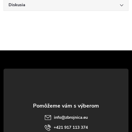
Diskusia
Z
á
p
ä
t
info
@
zbrojnica.eu
i
+421 917 113 374