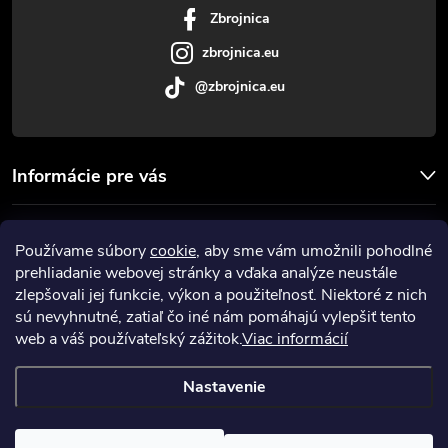
Zbrojnica
e
zbrojnica.eu
@zbrojnica.eu
Informácie pre vás
Facebook
Používame súbory
cookie
, aby sme vám umožnili pohodlné
prehliadanie webovej stránky a vďaka analýze neustále
Prijímame online platby
zlepšovali jej funkcie, výkon a použiteľnosť. Niektoré z nich
sú nevyhnutné, zatiaľ čo iné nám pomáhajú vylepšiť tento
web a váš používateľský zážitok.
Viac informácií
Nastavenie
Copyright 2026
Zbrojnica
. Všetky práva vyhradené.
Upraviť nastavenie
cookies