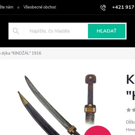
+421 917
šte nám
Všeobecné obchodné podmienky
Podmienky ochrany osob
HĽADAŤ
a dýka "KINDŽÁL" 1916
K
"
Dĺžk
Hmot