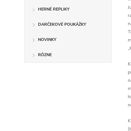
J
HERNÉ REPLIKY
r
n
DARČEKOVÉ POUKÁŽKY
T
NOVINKY
m
„
RÔZNE
K
p
n
m
h
n
K
ž