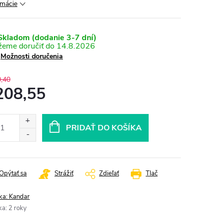
rmácie
kladom (dodanie 3-7 dní)
14.8.2026
Možnosti doručenia
,40
208,55
otková
:
PRIDAŤ DO KOŠÍKA
Opýtať sa
Strážiť
Zdieľať
Tlač
ka:
Kandar
ka
:
2 roky