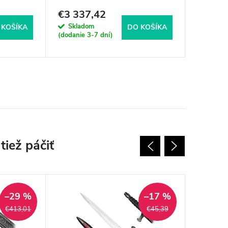
€3 337,42
€14,5
Skladom
Sklad
 KOŠÍKA
DO KOŠÍKA
(dodanie 3-7 dní)
(dodanie 
–29 %
–17 %
€413,01
€45,39