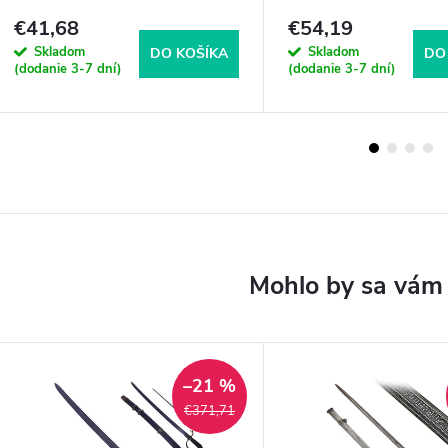
€41,68
€54,19
Skladom
Skladom
DO KOŠÍKA
DO
(dodanie 3-7 dní)
(dodanie 3-7 dní)
–21 %
€371,71