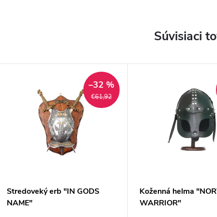
Súvisiaci t
–32 %
€61,92
Stredoveký erb "IN GODS
Koženná helma "NO
NAME"
WARRIOR"