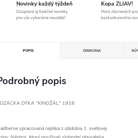
Novinky každý týždeň
Kopa ZLIAV!
Dizajnové aj funkčné novinky
More zľavnených pr
pre vás vyberáme neustále!
bezkonkurenčnú cen
POPIS
DISKUSIA
SÚ
Podrobný popis
OZÁCKA DÝKA "KINDŽÁL" 1916
ádherne spracovaná replika z obdobia 1. svetovej
ojny. Nástroj, ktorý používali slobodní obyvatelia