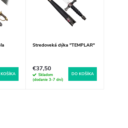
ľa
Stredoveká dýka "TEMPLAR"
Histori
pre kon
€37,50
€45,8
 KOŠÍKA
DO KOŠÍKA
Skladom
Sklad
(dodanie 3-7 dní)
(dodanie 