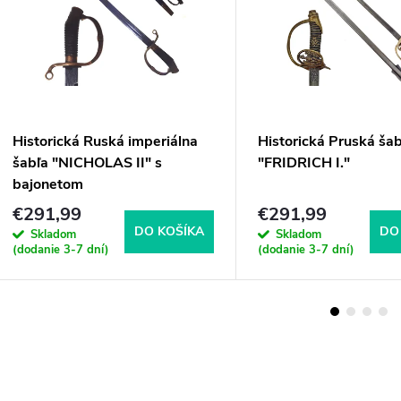
Historická Ruská imperiálna
Historická Pruská šab
šabľa "NICHOLAS II" s
"FRIDRICH I."
bajonetom
€291,99
€291,99
DO KOŠÍKA
DO
Skladom
Skladom
(dodanie 3-7 dní)
(dodanie 3-7 dní)