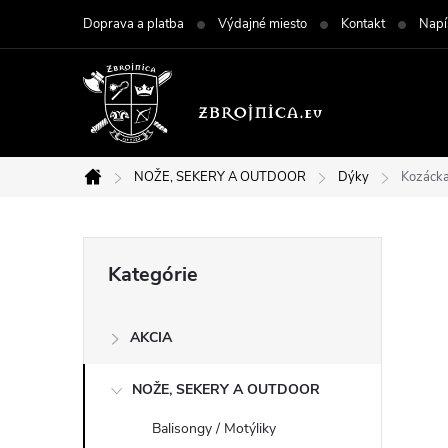
Prejsť
Doprava a platba
Výdajné miesto
Kontakt
Napí
na
obsah
NOŽE, SEKERY A OUTDOOR
Dýky
Kozáck
Domov
B
Preskočiť
Kategórie
kategórie
o
AKCIA
č
NOŽE, SEKERY A OUTDOOR
n
Balisongy / Motýliky