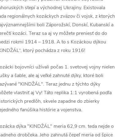
uhoruských stepí a východnej Ukrajiny. Existovala
ada regionálnych kozáckych zväzov či vojsk, z ktorých
ajvýznamnejšími boli Záporožskí, Donskí, Kubanskí a
erečtí kozáci. Teraz sa aj vy môžete preniesť do do
edzi rokmi 1914 – 1918. A to s Kozáckou dýkou
KINDŽÁL“, ktorý pochádza z roku 1916!
ozácki bojovníci užívali počas 1. svetovej vojny nielen
ušky a šable, ale aj veľké zahnuté dýky, ktoré boli
azývané "KINDŽÁL". Teraz jednu z týchto dýky
ôžete vlastniť aj Vy! Táto replika 1:1 vyrobená podľa
istorických predlôh, skvele zapadne do zbierky
ejedného fanúšika histórie a vojenstva.
ozácka dýka "KINDŽÁL" meria 62,9 cm. teda nejde o
iadneho drobčeka. Jeho zahnutá čepeľ meria od špice