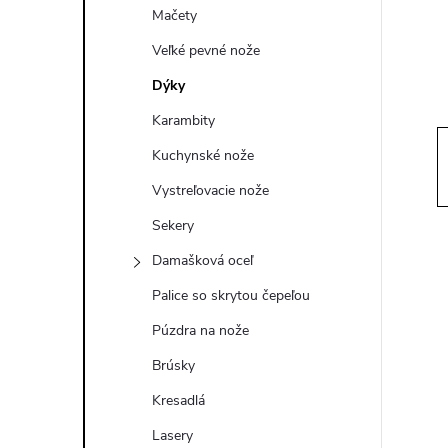
ý
Mačety
p
Veľké pevné nože
Dýky
a
Karambity
n
Kuchynské nože
Vystreľovacie nože
e
Sekery
l
Damašková oceľ
Palice so skrytou čepeľou
Púzdra na nože
Brúsky
Kresadlá
Lasery