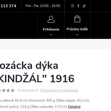
 113 374
ných údajov
Pon - Pia: 10:00 - 16:00
NÁKUPNÝ
KOŠÍK
Prázdny košík
Prihlásenie
ozácka dýka
KINDŽÁL" 1916
Podrobnosti hodnotenia
Neohodnotené
a celková: 62,9 cm Hmotnosť: 905 g Dĺžka čepele: 45,3 cm
nosť pošvy: 224 g Dĺžka rukoväte: 17,5 cm
Detailné