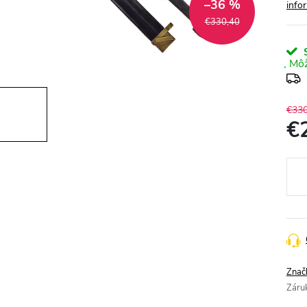
–36 %
info
€330,40
S
€330
€
Jedn
cena
Znač
Záru