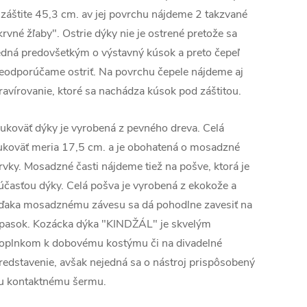
 záštite 45,3 cm. av jej povrchu nájdeme 2 takzvané
krvné žľaby". Ostrie dýky nie je ostrené pretože sa
edná predovšetkým o výstavný kúsok a preto čepeľ
eodporúčame ostriť. Na povrchu čepele nájdeme aj
ravírovanie, ktoré sa nachádza kúsok pod záštitou.
ukoväť dýky je vyrobená z pevného dreva. Celá
ukoväť meria 17,5 cm. a je obohatená o mosadzné
rvky. Mosadzné časti nájdeme tiež na pošve, ktorá je
účasťou dýky. Celá pošva je vyrobená z ekokože a
ďaka mosadznému závesu sa dá pohodlne zavesiť na
pasok. Kozácka dýka "KINDŽÁL" je skvelým
oplnkom k dobovému kostýmu či na divadelné
redstavenie, avšak nejedná sa o nástroj prispôsobený
u kontaktnému šermu.