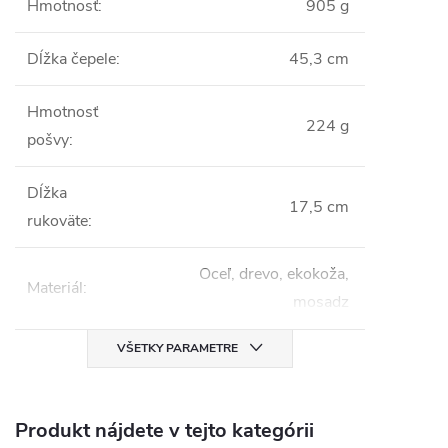
Hmotnosť
:
905 g
Dĺžka čepele
:
45,3 cm
Hmotnosť
224 g
pošvy
:
Dĺžka
17,5 cm
rukoväte
:
Oceľ, drevo, ekokoža,
Materiál
:
mosadz
VŠETKY PARAMETRE
Produkt nájdete v tejto kategórii