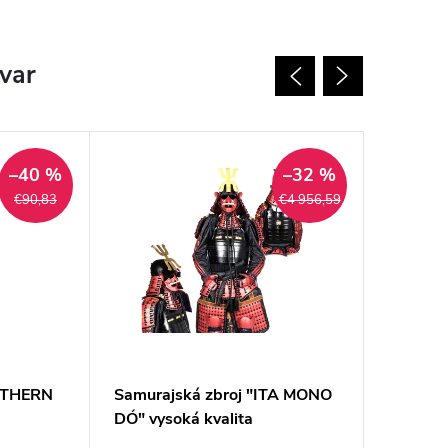
ovar
18+
–40 %
–32 %
€90,83
€4 956,59
RTHERN
Samurajská zbroj "ITA MONO
Súprava
DÓ" vysoká kvalita
nožov "