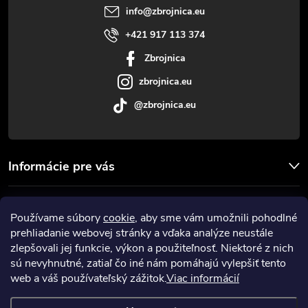
t
info
@
zbrojnica.eu
i
+421 917 113 374
Zbrojnica
e
zbrojnica.eu
@zbrojnica.eu
Informácie pre vás
Facebook
Používame súbory
cookie
, aby sme vám umožnili pohodlné
prehliadanie webovej stránky a vďaka analýze neustále
Prijímame online platby
zlepšovali jej funkcie, výkon a použiteľnosť. Niektoré z nich
sú nevyhnutné, zatiaľ čo iné nám pomáhajú vylepšiť tento
web a váš používateľský zážitok.
Viac informácií