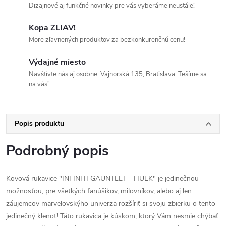
Dizajnové aj funkčné novinky pre vás vyberáme neustále!
Kopa ZLIAV!
More zľavnených produktov za bezkonkurenčnú cenu!
Výdajné miesto
Navštívte nás aj osobne: Vajnorská 135, Bratislava. Tešíme sa
na vás!
Popis produktu
Podrobný popis
Kovová rukavice "INFINITI GAUNTLET - HULK" je jedinečnou
možnosťou, pre všetkých fanúšikov, milovníkov, alebo aj len
záujemcov marvelovskýho univerza rozšíriť si svoju zbierku o tento
jedinečný klenot! Táto rukavica je kúskom, ktorý Vám nesmie chýbať