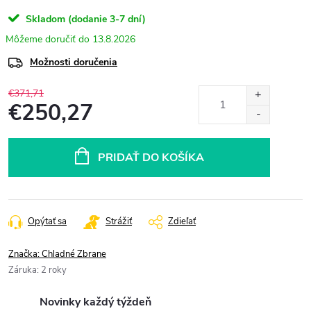
Skladom (dodanie 3-7 dní)
13.8.2026
Možnosti doručenia
€371,71
€250,27
Jednotková
cena:
PRIDAŤ DO KOŠÍKA
Opýtať sa
Strážiť
Zdieľať
Značka:
Chladné Zbrane
Záruka
:
2 roky
Novinky každý týždeň