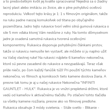
a to predovšetkým kvôli jej kvalite spracovania! Nejedná sa o žiadny
lacný plast alebo imitáciu zo živice, ale o plne pohyblivú oceľovú
reprodukciu. Veľkosť tejto krásy je 1: 1 s filmovým originálom, takže
na ruku padne naozaj komukoľvek od titana po obyčajného
pozemšťana. Jadro tejto rukavice tvorí veľmi silná gumová rukavica o
sile 5 mm vďaka ktorej Vám neskĺzne z ruky. Na tomto dômyselnom
jadre je osadená samotná rukavica tvorená oceľovými
komponentmy. Rukavica disponuje pohyblivými článkami prstov,
takže si rukavicu nemusíte len vystaviť, ale môžete si ju naplno užiť
na Vašej vlastnej ruke! Na rukavici nájdete 6 kameňov nekonečna,
ktoré sú pevne zasadené do rukavice a nevypadávajú. Teraz však
príde niečo, po čom každý fanúšik túži! Pri použití týchto kameňov
nekonečna, vo filmoch aj komiksoch tieto kamene doslova žiaria. A
presne tak tomu je aj u našej rukavice Nekonečna "INFINITI
GAUNTLET - HULK". Rukavica je vo vnútri prepletená drôtmi, ktoré
vedú od kameňov k aktivačnému tlačidlu. Po stlačení tohto tlačidla
sa všetky kamene rozžiaria, presne ako vo filmovej predlohe.
Rukavica obsahuje 3 módy svietenia. - Stále svetlo - Blikanie -