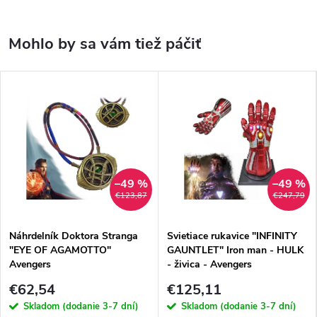
–49 %
–49 %
€123,87
€247,79
Náhrdelník Doktora Stranga
Svietiace rukavice "INFINITY
"EYE OF AGAMOTTO"
GAUNTLET" Iron man - HULK
Avengers
- živica - Avengers
€62,54
€125,11
Skladom (dodanie 3-7 dní)
Skladom (dodanie 3-7 dní)