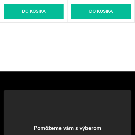
DO KOŠÍKA
DO KOŠÍKA
Z
á
p
ä