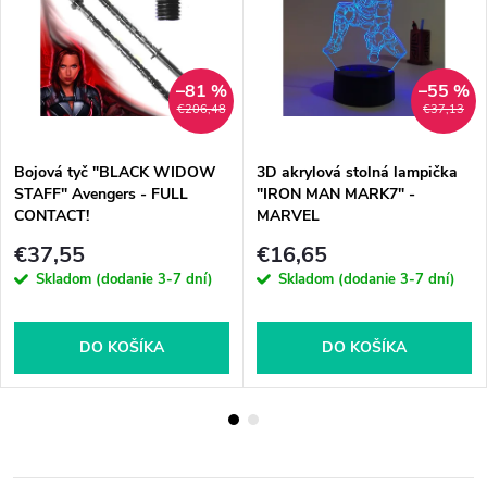
–81 %
–55 %
€206,48
€37,13
Bojová tyč "BLACK WIDOW
3D akrylová stolná lampička
STAFF" Avengers - FULL
"IRON MAN MARK7" -
CONTACT!
MARVEL
€37,55
€16,65
Skladom (dodanie 3-7 dní)
Skladom (dodanie 3-7 dní)
DO KOŠÍKA
DO KOŠÍKA