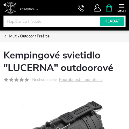
Prejsť
NÁKUPN
KOŠÍK
na
obsah
HĽADAŤ
Multi / Outdoor / Prežitie
Kempingové svietidlo
"LUCERNA" outdoorové
Podrobnosti hodnotenia
Neohodnotené