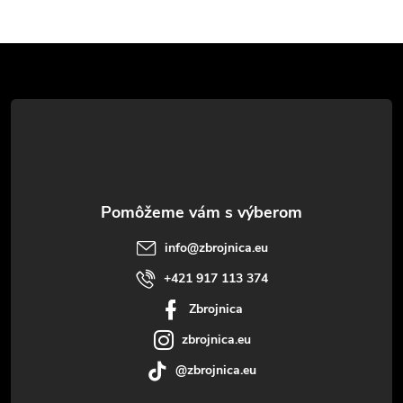
Z
á
p
ä
t
info
@
zbrojnica.eu
i
+421 917 113 374
Zbrojnica
e
zbrojnica.eu
@zbrojnica.eu