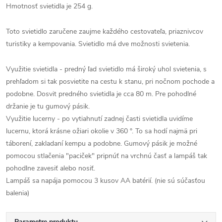
Hmotnosť svietidla je 254 g.
Toto svietidlo zaručene zaujme každého cestovateľa, priaznivcov
turistiky a kempovania. Svietidlo má dve možnosti svietenia.
Využitie svietidla - predný ľad svietidlo má široký uhol svietenia, s
prehľadom si tak posvietite na cestu k stanu, pri nočnom pochode a
podobne. Dosvit predného svietidla je cca 80 m. Pre pohodlné
držanie je tu gumový pásik.
Využitie lucerny - po vytiahnutí zadnej časti svietidla uvidíme
lucernu, ktorá krásne ožiari okolie v 360 °. To sa hodí najmä pri
táborení, zakladaní kempu a podobne. Gumový pásik je možné
pomocou stlačenia "paciček" pripnúť na vrchnú časť a lampáš tak
pohodlne zavesiť alebo nosiť.
Lampáš sa napája pomocou 3 kusov AA batérií. (nie sú súčasťou
balenia)
Parametre produktu