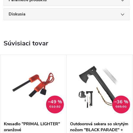
Diskusia
Súvisiaci tovar
–49 %
–36 %
€12,32
€65,91
Kresadlo "PRIMAL LIGHTER"
Outdoorová sekera so skrytým
oranžové
nožom "BLACK PARADE" +