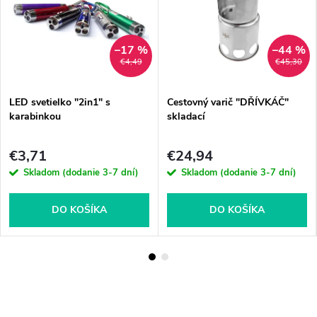
–17 %
–44 %
€4,49
€45,30
LED svetielko "2in1" s
Cestovný varič "DŘÍVKÁČ"
karabinkou
skladací
€3,71
€24,94
Skladom (dodanie 3-7 dní)
Skladom (dodanie 3-7 dní)
DO KOŠÍKA
DO KOŠÍKA