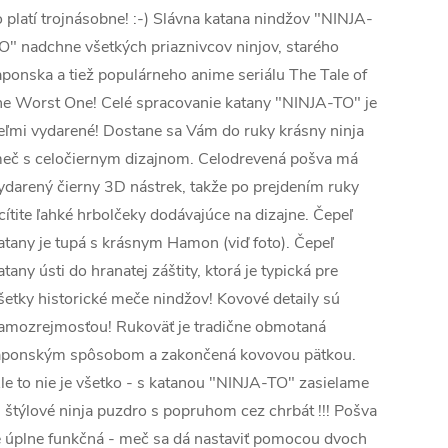
o platí trojnásobne! :-) Slávna katana nindžov "NINJA-
O" nadchne všetkých priaznivcov ninjov, starého
aponska a tiež populárneho anime seriálu The Tale of
he Worst One! Celé spracovanie katany "NINJA-TO" je
eľmi vydarené! Dostane sa Vám do ruky krásny ninja
eč s celočiernym dizajnom. Celodrevená pošva má
ydarený čierny 3D nástrek, takže po prejdením ruky
cítite ľahké hrbolčeky dodávajúce na dizajne. Čepeľ
atany je tupá s krásnym Hamon (viď foto). Čepeľ
atany ústi do hranatej záštity, ktorá je typická pre
šetky historické meče nindžov! Kovové detaily sú
amozrejmosťou! Rukoväť je tradične obmotaná
aponským spôsobom a zakončená kovovou pätkou.
le to nie je všetko - s katanou "NINJA-TO" zasielame
j štýlové ninja puzdro s popruhom cez chrbát !!! Pošva
e úplne funkčná - meč sa dá nastaviť pomocou dvoch