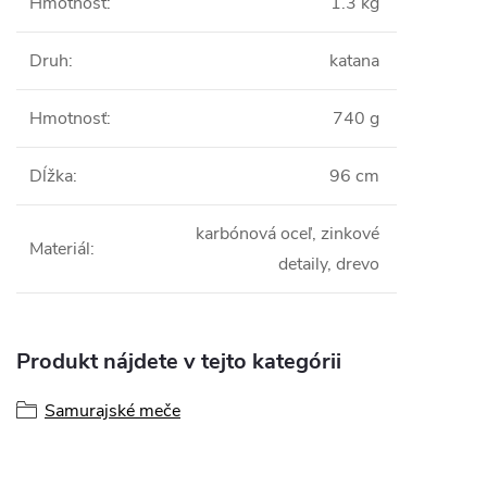
Hmotnosť
:
1.3 kg
Druh
:
katana
Hmotnosť
:
740 g
Dĺžka
:
96 cm
karbónová oceľ, zinkové
Materiál
:
detaily, drevo
Produkt nájdete v tejto kategórii
Samurajské meče