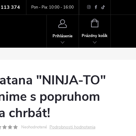
 113 374
ných údajov
Pon - Pia: 10:00 - 16:00
NÁKUPNÝ
KOŠÍK
Prázdny košík
Prihlásenie
atana "NINJA-TO"
nime s popruhom
a chrbát!
Podrobnosti hodnotenia
Neohodnotené