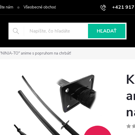
+421 917
šte nám
Všeobecné obchodné podmienky
Podmienky ochrany osob
HĽADAŤ
"NINJA-TO" anime s popruhom na chrbát!
K
a
n