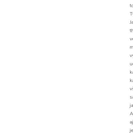
t
T
J
t
v
m
v
u
k
k
v
s
j
A
a
j