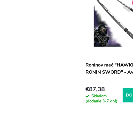
Roninov meč "HAWK
RONIN SWORD" - Av
€87,38
DO
Skladom
(dodanie 3-7 dní)