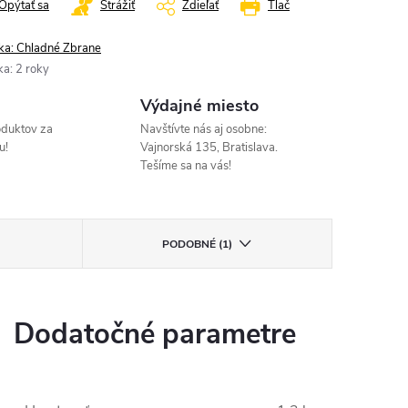
Opýtať sa
Strážiť
Zdieľať
Tlač
ka:
Chladné Zbrane
ka
:
2 roky
Výdajné miesto
oduktov za
Navštívte nás aj osobne:
u!
Vajnorská 135, Bratislava.
Tešíme sa na vás!
PODOBNÉ (1)
Dodatočné parametre