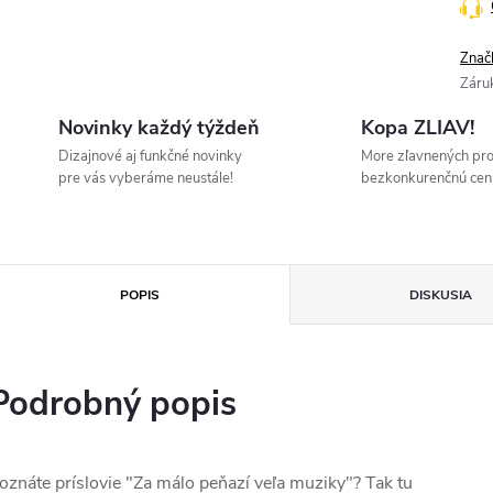
Znač
Záru
Novinky každý týždeň
Kopa ZLIAV!
Dizajnové aj funkčné novinky
More zľavnených pr
pre vás vyberáme neustále!
bezkonkurenčnú cen
POPIS
DISKUSIA
Podrobný popis
oznáte príslovie "Za málo peňazí veľa muziky"? Tak tu