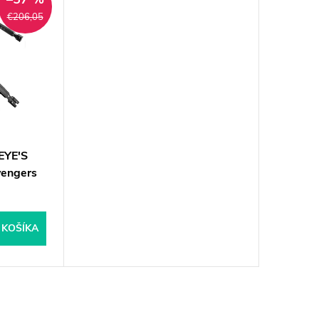
€206,05
EYE'S
engers
 KOŠÍKA