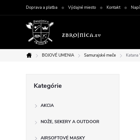
Prejsť
Doprava a platba
Výdajné miesto
Kontakt
Napí
na
obsah
BOJOVÉ UMENIA
Samurajské meče
Katana 
Domov
B
Preskočiť
Kategórie
kategórie
o
AKCIA
č
NOŽE, SEKERY A OUTDOOR
n
AIRSOFTOVÉ MASKY