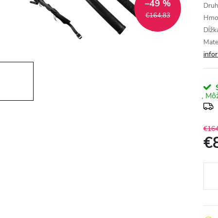
–49 %
Druh
€164,83
Hmot
Dĺžk
Mate
info
S
€164
€
Jedn
cena