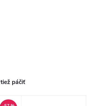
–57 %