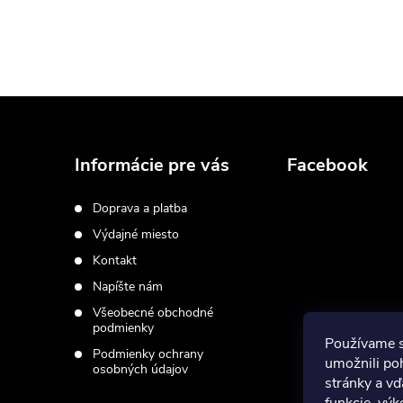
Z
á
Informácie pre vás
Facebook
p
Doprava a platba
Výdajné miesto
ä
Kontakt
t
Napíšte nám
Všeobecné obchodné
i
podmienky
Používame 
Podmienky ochrany
umožnili po
osobných údajov
e
stránky a vď