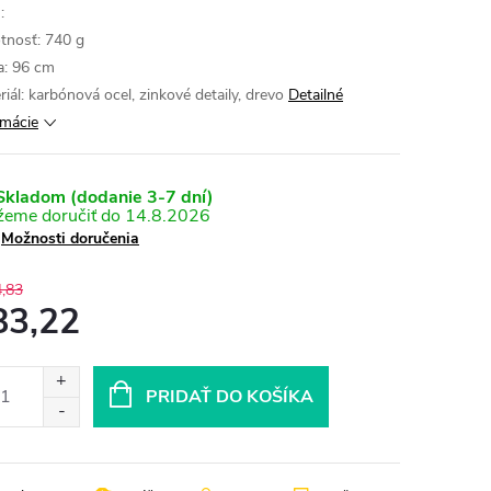
:
nosť: 740 g
a: 96 cm
riál: karbónová ocel, zinkové detaily, drevo
Detailné
rmácie
kladom (dodanie 3-7 dní)
14.8.2026
Možnosti doručenia
,83
83,22
otková
:
PRIDAŤ DO KOŠÍKA