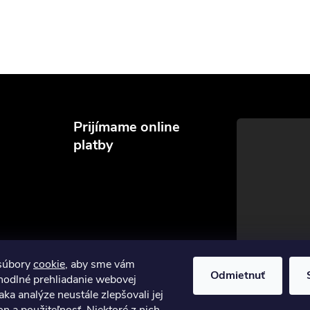
Prijímame online
platby
súbory
cookie
, aby sme vám
Odmietnuť
hodlné prehliadanie webovej
aka analýze neustále zlepšovali jej