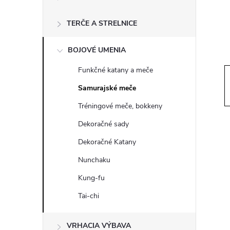
ý
p
TERČE A STRELNICE
a
BOJOVÉ UMENIA
Funkčné katany a meče
n
Samurajské meče
e
Tréningové meče, bokkeny
Dekoračné sady
l
Dekoračné Katany
Nunchaku
Kung-fu
Tai-chi
VRHACIA VÝBAVA