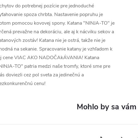
chytov do potrebnej pozície pre jednoduché
yťahovanie spoza chrbta. Nastavenie popruhu je
otom pomocou kovovej spony. Katana "NINJA-TO" je
rčená prevažne na dekoráciu, ale aj k nácviku sekov a
atanových zostáv! Katana nie je ostrá, takže nie je
hodná na sekanie. Spracovanie katany je vzhľadom k
ej cene VIAC AKO NADOČAkÁVANIA! Katana
NINJA-TO" patria medzi naše tromfy, ktoré sme pre
ás doviezli cez pol sveta za jedinečnú a
ezkonkurenčnú cenu!