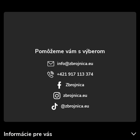
á
p
ä
t
info
@
zbrojnica.eu
i
+421 917 113 374
Zbrojnica
e
zbrojnica.eu
@zbrojnica.eu
Informácie pre vás