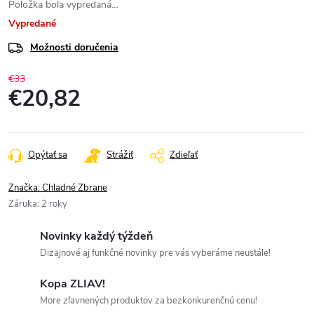
Položka bola vypredaná…
Vypredané
Možnosti doručenia
€33
€20,82
Jednotková
cena:
Opýtať sa
Strážiť
Zdieľať
Značka:
Chladné Zbrane
Záruka
:
2 roky
Novinky každý týždeň
Dizajnové aj funkčné novinky pre vás vyberáme neustále!
Kopa ZLIAV!
More zľavnených produktov za bezkonkurenčnú cenu!