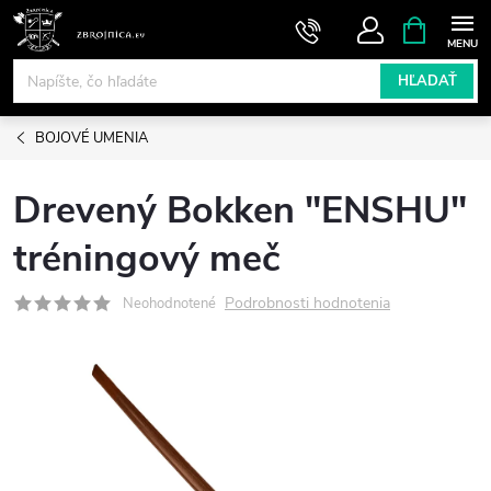
Prejsť
NÁKUPN
KOŠÍK
na
obsah
HĽADAŤ
BOJOVÉ UMENIA
Drevený Bokken "ENSHU"
tréningový meč
Podrobnosti hodnotenia
Neohodnotené