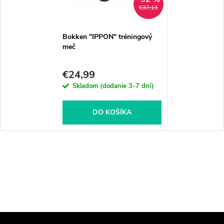
€37,13
Bokken "IPPON" tréningový
meč
€24,99
Skladom (dodanie 3-7 dní)
DO KOŠÍKA
Z