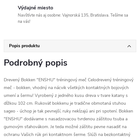
Výdajné miesto
Navštívte nás aj osobne: Vajnorská 135, Bratislava. Tešíme sa
na vás!
Popis produktu
Podrobný popis
Drevený Bokken "ENSHU" tréningový meč Celodrevený tréningový
meč - bokken, vhodný na nácvik všetkých kontaktných bojových
umení a šermu! Vyrobený z jedného kusu dreva v tvare katany s
dĺžkou 102 cm. Rukoväť bokkenu je tradične obmotaná stuhou
sageo - úchop je tak pevnejší, ruky nekĺzajú ani pri spotení. Bokken
"ENSHU" dodávame s nasadzovacou tvrdenou záštitou tsuba a
gumovým sťahovákom. Je teda možné záštitu pevne nasadiť na
ochranu Vašich rúk pri kontaktnom šerme. Slúži na bezkontaktný