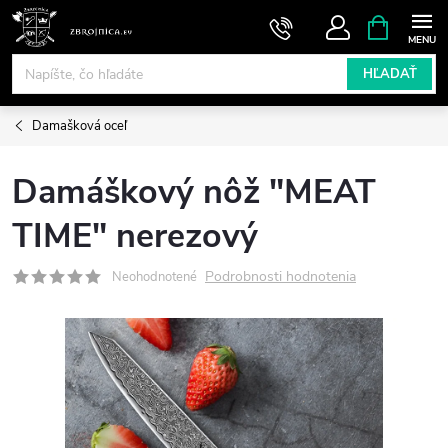
Prejsť
NÁKUPN
KOŠÍK
na
obsah
HĽADAŤ
Damašková oceľ
Damáškový nôž "MEAT
TIME" nerezový
Podrobnosti hodnotenia
Neohodnotené