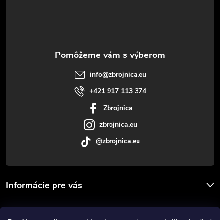
p
ä
t
info
@
zbrojnica.eu
i
+421 917 113 374
Zbrojnica
e
zbrojnica.eu
@zbrojnica.eu
Informácie pre vás
Facebook