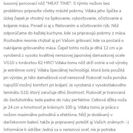
luxusný porcovací nôž "MEAT TIME". S týmto nožom bez
problémov pripravíte všetky mäsité pokrmy. Vďaka jeho špičke a
úzkej čepeli je vhodný na špikovanie, vykosťovanie, očisťovanie a
krájanie mäsa. Poradí si aj s filetovaním a očisťovaním rýb. Nôž
odporúčame do každej kuchyne, kde sa pripravujú pokrmy z mäsa.
Rozhodne nesmie chýbať aj pri Vašom grilovaní, kde sa postará o
nakrájanie grilovaného mäsa. Čepeľ tohto noža je dlhá 12 cm a je
vyrobená z vysoko kvalitnej nerezovej japonskej damaskovej ocele
VG10 s tvrdosťou 62 HRC! Vďaka tomu nôž drží ostrie a od výroby
je extrémne ostrý. Vďaka špeciálnej technológii, ktorá bola použitá
pri výrobe, je táto damašková oceľ nerezová! Rukoväť noža ponúka
najvyšší možný komfort pri krájaní. Je vyrobená z vysokotlakového
laminátu G10, ktorý zaručuje dlhú životnosť. Rukoväť je tvarovaná
do šesťuholníka, teda padne do ruky perfektne. Celková dĺžka noža
je 24 cm a hmotnosť je krásnych 100 g. Vďaka tomu je práca s
nožom maximálne pohodlná a efektívna. Nôž je dodávaný v
darčekovom balení, takže je pripravený potešiť aj Vašich známych :-)
Informácie k údržbe: Jedná sa o nerezovú oceľ, nie je potreba