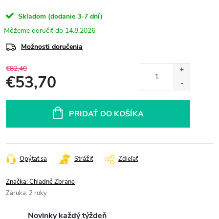
Skladom (dodanie 3-7 dní)
14.8.2026
Možnosti doručenia
€82,40
€53,70
Jednotková
cena:
PRIDAŤ DO KOŠÍKA
Opýtať sa
Strážiť
Zdieľať
Značka:
Chladné Zbrane
Záruka
:
2 roky
Novinky každý týždeň