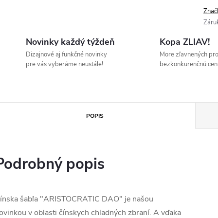
Znač
Záru
Novinky každý týždeň
Kopa ZLIAV!
Dizajnové aj funkčné novinky
More zľavnených pr
pre vás vyberáme neustále!
bezkonkurenčnú cen
POPIS
Podrobný popis
ínska šabľa "ARISTOCRATIC DAO" je našou
ovinkou v oblasti čínskych chladných zbraní. A vďaka