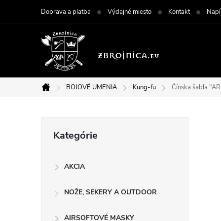
Prejsť
Doprava a platba
Výdajné miesto
Kontakt
Napí
na
obsah
BOJOVÉ UMENIA
Kung-fu
Čínska šabľa "
Domov
B
Preskočiť
Kategórie
kategórie
o
AKCIA
č
NOŽE, SEKERY A OUTDOOR
n
AIRSOFTOVÉ MASKY