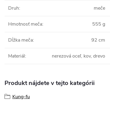
Druh
:
meče
Hmotnosť meča
:
555 g
Dĺžka meča
:
92 cm
Materiál
:
nerezová oceľ, kov, drevo
Produkt nájdete v tejto kategórii
Kung-fu