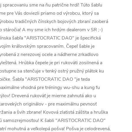
ej spracovaniu sme na ňu patrične hrdí! Túto šabľu
me pre Vás doviezli priamo od výrobcu, ktorý sa
ýrobou tradičných čínskych bojových zbraní zaoberá
o stáročia! A my sme ich hrdým dealerom v SR ;-)
ínska šabľa "ARISTOCRATIC DAO" je špecifická
vojím kráľovským spracovaním. Čepeľ šable je
yrobená z nerezovej ocele a nádherne zrkadlovo
yleštená. Hrúbka čepele je pri rukoväti zosilnená a
ostupne sa stenčuje v tenký ostrý pružný plátok ku
pičke. Šabľa "ARISTOCRATIC DAO "je teda
aximálne vhodná pre tréningy wu-shu a kung fu
týlov! Drevená rukoväť je mierne zahnutá ako u
tarovekých originálov - pre maximálnu pevnosť
ržania a švih zbrane! Kovová zlatistá záštita a hruška
ú samozrejmosťou! K šabli "ARISTOCRATIC DAO"
atrí mohutná a veľkolepá pošva! Pošva je celodrevená,