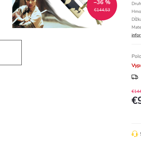
–36 %
Druh
€144,53
Hmot
Dĺžk
Mate
info
Pol
Vyp
€144
€
Jedn
cena