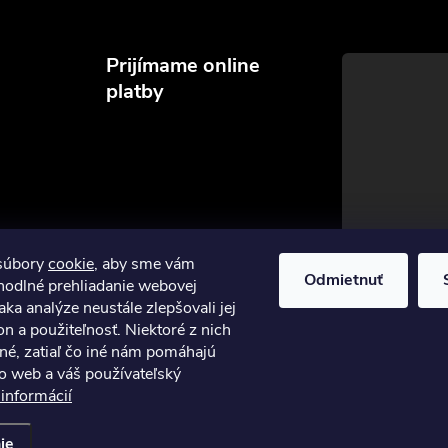
Prijímame online
platby
súbory
cookie
, aby sme vám
Odmietnuť
hodlné prehliadanie webovej
aka analýze neustále zlepšovali jej
on a použiteľnosť. Niektoré z nich
né, zatiaľ čo iné nám pomáhajú
to web a váš používateľský
 informácií
stavenie cookies
ie