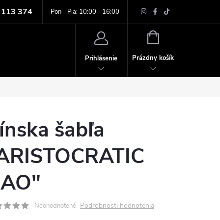
 113 374
ných údajov
Pon - Pia: 10:00 - 16:00
NÁKUPNÝ
KOŠÍK
Prázdny košík
Prihlásenie
ínska šabľa
ARISTOCRATIC
AO"
Podrobnosti hodnotenia
Neohodnotené