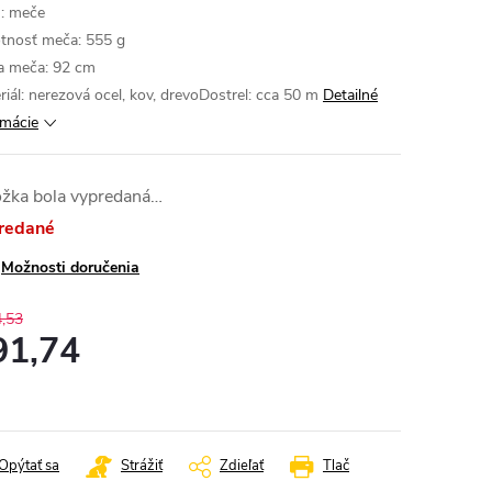
: meče
nosť meča: 555 g
a meča: 92 cm
riál: nerezová ocel, kov, drevoDostrel: cca 50 m
Detailné
rmácie
ožka bola vypredaná…
redané
Možnosti doručenia
,53
91,74
otková
:
Opýtať sa
Strážiť
Zdieľať
Tlač