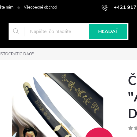
+421 917
šte nám
Všeobecné obchodné podmienky
Podmienky ochrany osob
HĽADAŤ
ARISTOCRATIC DAO"
Č
"
D