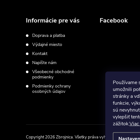
Z
á
Informácie pre vás
Facebook
p
Doprava a platba
Výdajné miesto
ä
Kontakt
t
Napíšte nám
Všeobecné obchodné
i
podmienky
Používame 
Podmienky ochrany
umožnili po
osobných údajov
e
stránky a vď
funkcie, výk
sú nevyhnut
vylepšiť ten
zážitok.
Viac
Copyright 2026
Zbrojnica
. Všetky práva vyhradené.
Upraviť na
Nastaven