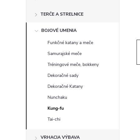
ý
p
TERČE A STRELNICE
a
BOJOVÉ UMENIA
Funkčné katany a meče
n
Samurajské meče
e
Tréningové meče, bokkeny
Dekoračné sady
l
Dekoračné Katany
Nunchaku
Kung-fu
Tai-chi
VRHACIA VÝBAVA