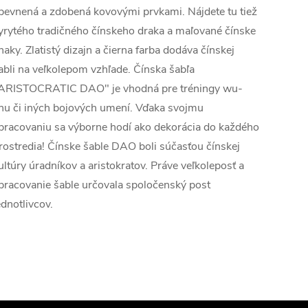
pevnená a zdobená kovovými prvkami. Nájdete tu tiež
yrytého tradičného čínskeho draka a maľované čínske
naky. Zlatistý dizajn a čierna farba dodáva čínskej
abli na veľkolepom vzhľade. Čínska šabľa
ARISTOCRATIC DAO" je vhodná pre tréningy wu-
hu či iných bojových umení. Vďaka svojmu
pracovaniu sa výborne hodí ako dekorácia do každého
rostredia! Čínske šable DAO boli súčasťou čínskej
ultúry úradníkov a aristokratov. Práve veľkoleposť a
pracovanie šable určovala spoločenský post
ednotlivcov.