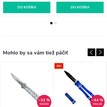
DO KOŠÍKA
DO KOŠÍKA
18+
–32 %
–44 %
€24,69
€41,18