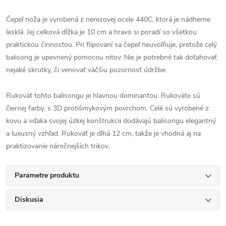
Čepeľ noža je vyrobená z nerezovej ocele 440C, ktorá je nádherne
lesklá. Jej celková dĺžka je 10 cm a hravo si poradí so všetkou
praktickou činnosťou. Pri flipovaní sa čepeľ neuvoľňuje, pretože celý
balisong je upevnený pomocou nitov. Nie je potrebné tak doťahovať
nejaké skrutky, či venovať väčšiu pozornosť údržbe.
Rukoväť tohto balisongu je hlavnou dominantou. Rukoväte sú
čiernej farby, s 3D protišmykovým povrchom. Celé sú vyrobené z
kovu a vďaka svojej úzkej konštrukcii dodávajú balisongu elegantný
a luxusný vzhľad. Rukoväť je dlhá 12 cm, takže je vhodná aj na
praktizovanie náročnejších trikov.
Parametre produktu
Diskusia