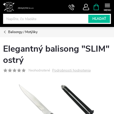
Prejsť
NÁKUPN
KOŠÍK
na
obsah
HĽADAŤ
Balisongy / Motýliky
Elegantný balisong "SLIM"
ostrý
Podrobnosti hodnotenia
Neohodnotené