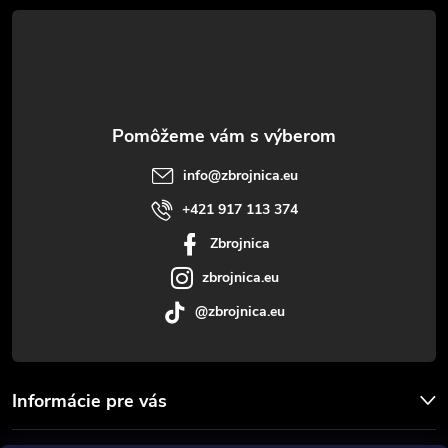
á
p
ä
t
info
@
zbrojnica.eu
i
+421 917 113 374
Zbrojnica
e
zbrojnica.eu
@zbrojnica.eu
Informácie pre vás