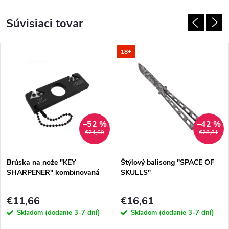
Súvisiaci tovar
18+
–52 %
–42 %
€24,69
€28,81
Brúska na nože "KEY
Štýlový balisong "SPACE OF
SHARPENER" kombinovaná
SKULLS"
€11,66
€16,61
Skladom (dodanie 3-7 dní)
Skladom (dodanie 3-7 dní)