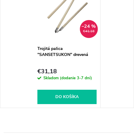
–24 %
€41,18
Trojitá palica
"SANSETSUKON" drevená
€31,18
Skladom (dodanie 3-7 dní)
DO KOŠÍKA