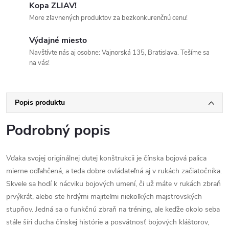
Kopa ZLIAV!
More zľavnených produktov za bezkonkurenčnú cenu!
Výdajné miesto
Navštívte nás aj osobne: Vajnorská 135, Bratislava. Tešíme sa
na vás!
Popis produktu
Podrobný popis
Vďaka svojej originálnej dutej konštrukcii je čínska bojová palica
mierne odľahčená, a teda dobre ovládateľná aj v rukách začiatočníka.
Skvele sa hodí k nácviku bojových umení, či už máte v rukách zbraň
prvýkrát, alebo ste hrdými majiteľmi niekoľkých majstrovských
stupňov. Jedná sa o funkčnú zbraň na tréning, ale keďže okolo seba
stále šíri ducha čínskej histórie a posvätnosť bojových kláštorov,