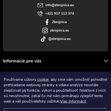
t
info
@
zbrojnica.eu
i
+421 917 113 374
Zbrojnica
e
zbrojnica.eu
@zbrojnica.eu
Informácie pre vás
Facebook
Používame súbory
cookie
, aby sme vám umožnili pohodlné
prehliadanie webovej stránky a vďaka analýze neustále
Prijímame online platby
zlepšovali jej funkcie, výkon a použiteľnosť. Niektoré z nich
sú nevyhnutné, zatiaľ čo iné nám pomáhajú vylepšiť tento
web a váš používateľský zážitok.
Viac informácií