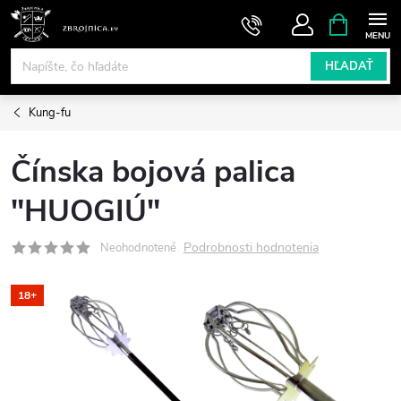
Prejsť
NÁKUPN
KOŠÍK
na
obsah
HĽADAŤ
Kung-fu
Čínska bojová palica
"HUOGIÚ"
Podrobnosti hodnotenia
Neohodnotené
18+