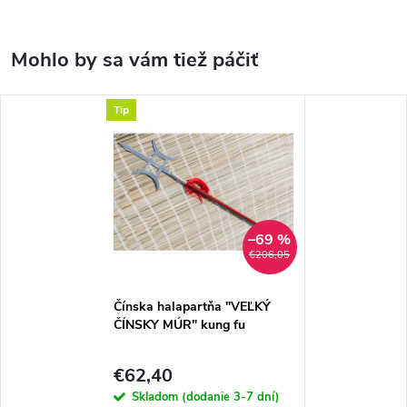
Tip
–69 %
€206,05
Čínska halapartňa "VEĽKÝ
ČÍNSKY MÚR" kung fu
€62,40
Skladom (dodanie 3-7 dní)