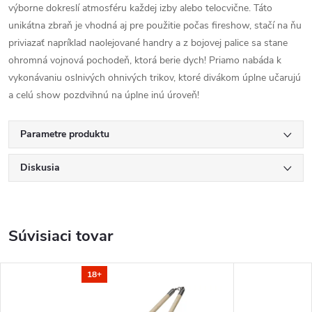
výborne dokreslí atmosféru každej izby alebo telocvične. Táto
unikátna zbraň je vhodná aj pre použitie počas fireshow, stačí na ňu
priviazať napríklad naolejované handry a z bojovej palice sa stane
ohromná vojnová pochodeň, ktorá berie dych! Priamo nabáda k
vykonávaniu oslnivých ohnivých trikov, ktoré divákom úplne učarujú
a celú show pozdvihnú na úplne inú úroveň!
Parametre produktu
Diskusia
Súvisiaci tovar
18+