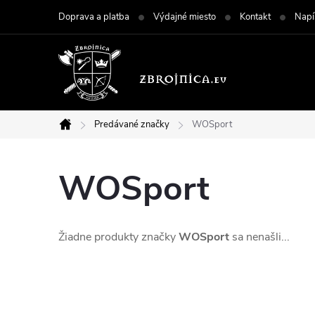
Prejsť
Doprava a platba
Výdajné miesto
Kontakt
Napí
na
obsah
Predávané značky
WOSport
Domov
WOSport
Žiadne produkty značky
WOSport
sa nenašli...