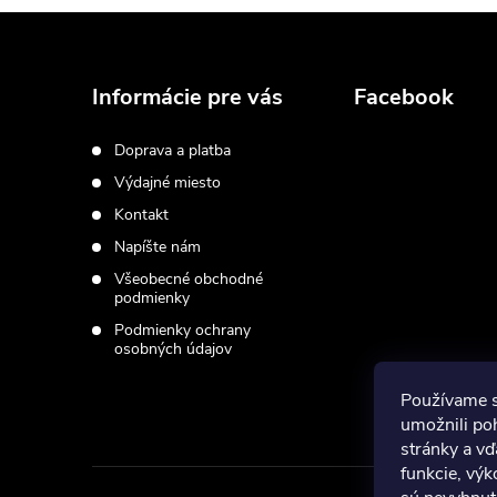
Z
á
Informácie pre vás
Facebook
p
Doprava a platba
Výdajné miesto
ä
Kontakt
t
Napíšte nám
Všeobecné obchodné
i
podmienky
Podmienky ochrany
osobných údajov
e
Používame 
umožnili po
stránky a vď
funkcie, výk