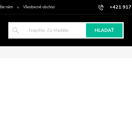
+421 917
šte nám
Všeobecné obchodné podmienky
Podmienky ochrany osob
HĽADAŤ