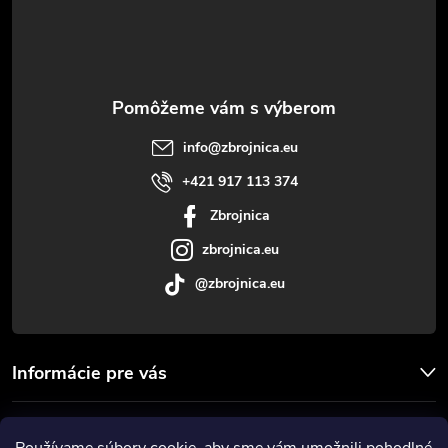
p
ä
t
info
@
zbrojnica.eu
i
+421 917 113 374
Zbrojnica
e
zbrojnica.eu
@zbrojnica.eu
Informácie pre vás
Facebook