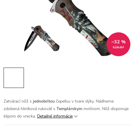
–32 %
€28,87
Zatvárací nôž s
jednobritou
čepeľou v tvare dýky. Nádherne
zdobená hliníková rukoväť s
Templárskym
motívom. Nôž disponuje
klipom do vrecka.
Detailné informácie