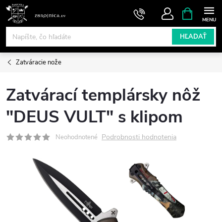
Prejsť
NÁKUPN
KOŠÍK
na
obsah
HĽADAŤ
Zatváracie nože
Zatvárací templársky nôž
"DEUS VULT" s klipom
Podrobnosti hodnotenia
Neohodnotené