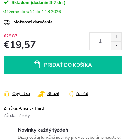
Skladom (dodanie 3-7 dní)
14.8.2026
Možnosti doručenia
€28,87
€19,57
Jednotková
cena:
PRIDAŤ DO KOŠÍKA
Opýtať sa
Strážiť
Zdieľať
Značka:
Amont - Third
Záruka
:
2 roky
Novinky každý týždeň
Dizajnové aj funkčné novinky pre vás vyberáme neustále!