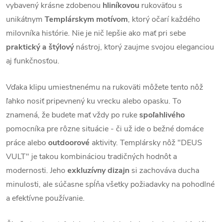
vybavený krásne zdobenou
hliníkovou
rukoväťou s
unikátnym
Templárskym motívom
, ktorý očarí každého
milovníka histórie. Nie je nič lepšie ako mať pri sebe
praktický a štýlový
nástroj, ktorý zaujme svojou eleganciou
aj funkčnosťou.
Vďaka klipu umiestnenému na rukoväti môžete tento nôž
ľahko nosiť pripevnený ku vrecku alebo opasku. To
znamená, že budete mať vždy po ruke
spoľahlivého
pomocníka pre rôzne situácie - či už ide o bežné domáce
práce alebo
outdoorové
aktivity. Templársky nôž "DEUS
VULT" je takou kombináciou tradičných hodnôt a
modernosti. Jeho
exkluzívny dizajn
si zachováva ducha
minulosti, ale súčasne spĺňa všetky požiadavky na pohodlné
a efektívne používanie.