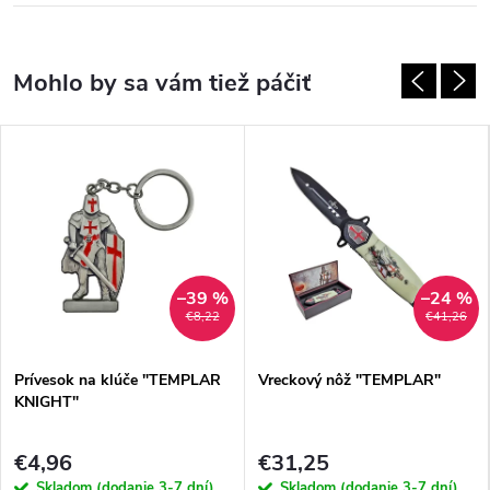
–39 %
–24 %
€8,22
€41,26
Prívesok na klúče "TEMPLAR
Vreckový nôž "TEMPLAR"
KNIGHT"
€4,96
€31,25
Skladom (dodanie 3-7 dní)
Skladom (dodanie 3-7 dní)