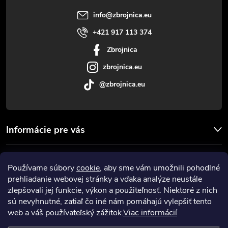
t
info
@
zbrojnica.eu
i
+421 917 113 374
Zbrojnica
e
zbrojnica.eu
@zbrojnica.eu
Informácie pre vás
Facebook
Používame súbory
cookie
, aby sme vám umožnili pohodlné
prehliadanie webovej stránky a vďaka analýze neustále
Prijímame online platby
zlepšovali jej funkcie, výkon a použiteľnosť. Niektoré z nich
sú nevyhnutné, zatiaľ čo iné nám pomáhajú vylepšiť tento
web a váš používateľský zážitok.
Viac informácií