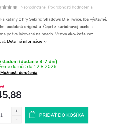
Podrobnosti hodnotenia
Neohodnotené
ika katany z hry
Sekiro: Shadows Die Twice
. Iba výstavné.
ľmi
podobná originálu
. Čepeľ
z karbónovej ocele
a
ená pošva lakovaná na hnedo. Vrstva
eko-koža
cez
väť.
Detailné informácie
kladom (dodanie 3-7 dní)
12.8.2026
Možnosti doručenia
62
45,88
otková
:
PRIDAŤ DO KOŠÍKA