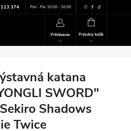
 113 374
ných údajov
Pon - Pia: 10:00 - 16:00
NÁKUPNÝ
KOŠÍK
Prázdny košík
Prihlásenie
ýstavná katana
YONGLI SWORD"
 Sekiro Shadows
ie Twice