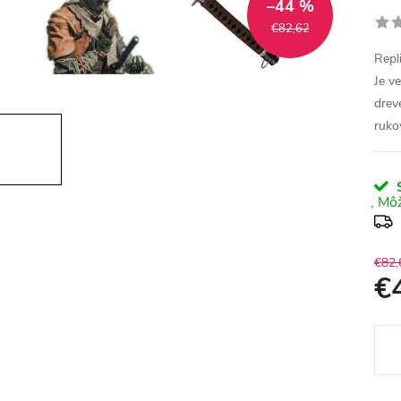
–44 %
€82,62
Repl
Je ve
drev
ruko
S
€82,
€
Jedn
cena