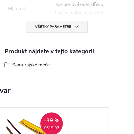
Karbonová ocel, dřevo,
Materiál
:
bavlna, nylon, eko-kůže
VŠETKY PARAMETRE
Produkt nájdete v tejto kategórii
Samurajské meče
ovar
–39 %
€619,92