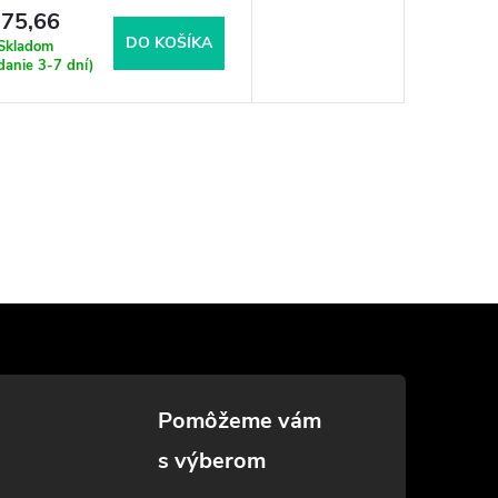
75,66
DO KOŠÍKA
Skladom
danie 3-7 dní)