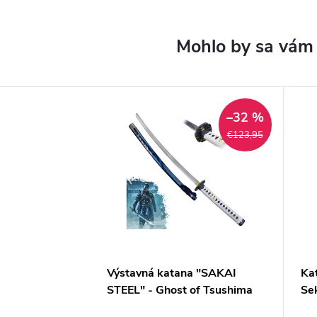
–32 %
€123,95
Výstavná katana "SAKAI
Ka
STEEL" - Ghost of Tsushima
Sek