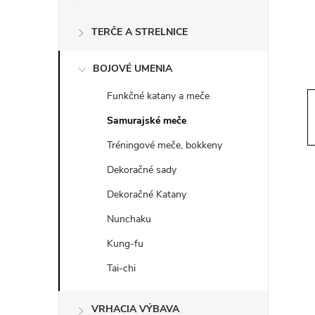
ý
p
TERČE A STRELNICE
a
BOJOVÉ UMENIA
Funkčné katany a meče
n
Samurajské meče
e
Tréningové meče, bokkeny
Dekoračné sady
l
Dekoračné Katany
Nunchaku
Kung-fu
Tai-chi
VRHACIA VÝBAVA