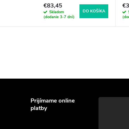
€83,45
€3
DO KOŠÍKA
Skladom
(dodanie 3-7 dní)
(do
Prijímame online
platby