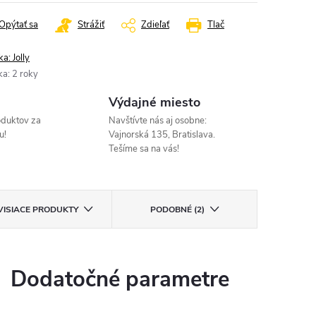
Opýtať sa
Strážiť
Zdieľať
Tlač
ka:
Jolly
ka
:
2 roky
Výdajné miesto
oduktov za
Navštívte nás aj osobne:
u!
Vajnorská 135, Bratislava.
Tešíme sa na vás!
VISIACE PRODUKTY
PODOBNÉ (2)
Dodatočné parametre