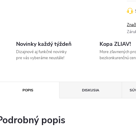
Znač
Záru
Novinky každý týždeň
Kopa ZLIAV!
Dizajnové aj funkčné novinky
More zľavnených pr
pre vás vyberáme neustále!
bezkonkurenčnú cen
POPIS
DISKUSIA
SÚ
Podrobný popis