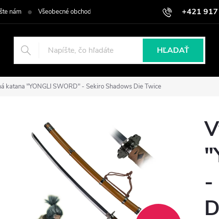
+421 917
šte nám
Všeobecné obchodné podmienky
Podmienky ochrany osob
HĽADAŤ
ná katana "YONGLI SWORD" - Sekiro Shadows Die Twice
V
"
-
D