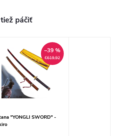
–39 %
€619,92
tana "YONGLI SWORD" -
iro