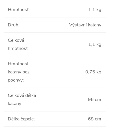
Hmotnosť
:
1.1 kg
Druh
:
Výstavní katany
Celková
1,1 kg
hmotnost
:
Hmotnost
katany bez
0,75 kg
pochvy
:
Celková délka
96 cm
katany
:
Délka čepele
:
68 cm