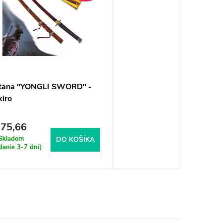
tana "YONGLI SWORD" -
iro
75,66
Skladom
DO KOŠÍKA
danie 3-7 dní)