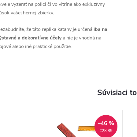
kvele vyzerať na polici či vo vitríne ako exkluzívny
úsok vašej hernej zbierky.
ezabudnite, že táto replika katany je určená
iba na
ýstavné a dekoratívne účely
a nie je vhodná na
ojové alebo iné praktické použitie.
Súvisiaci t
–46 %
€28,89