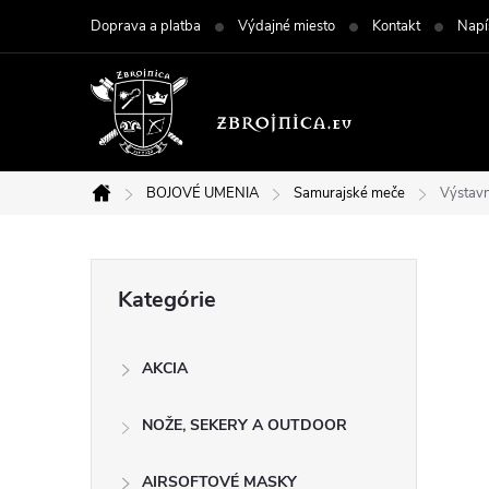
Prejsť
Doprava a platba
Výdajné miesto
Kontakt
Napí
na
obsah
BOJOVÉ UMENIA
Samurajské meče
Výstav
Domov
B
Preskočiť
Kategórie
kategórie
o
AKCIA
č
NOŽE, SEKERY A OUTDOOR
n
AIRSOFTOVÉ MASKY