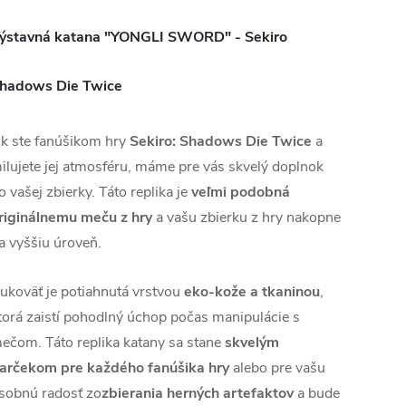
ýstavná katana "YONGLI SWORD" - Sekiro
hadows Die Twice
k ste fanúšikom hry
Sekiro: Shadows Die Twice
a
ilujete jej atmosféru, máme pre vás skvelý doplnok
o vašej zbierky. Táto replika je
veľmi podobná
riginálnemu meču z hry
a vašu zbierku z hry nakopne
a vyššiu úroveň.
ukoväť je potiahnutá vrstvou
eko-kože a tkaninou
,
torá zaistí pohodlný úchop počas manipulácie s
ečom. Táto replika katany sa stane
skvelým
arčekom pre každého fanúšika hry
alebo pre vašu
sobnú radosť zo
zbierania herných artefaktov
a bude