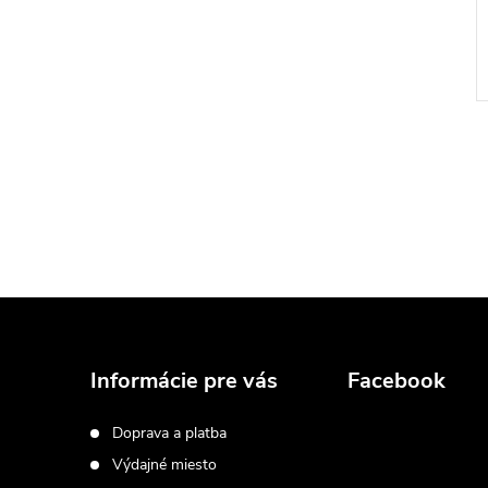
Z
á
Informácie pre vás
Facebook
p
Doprava a platba
Výdajné miesto
ä