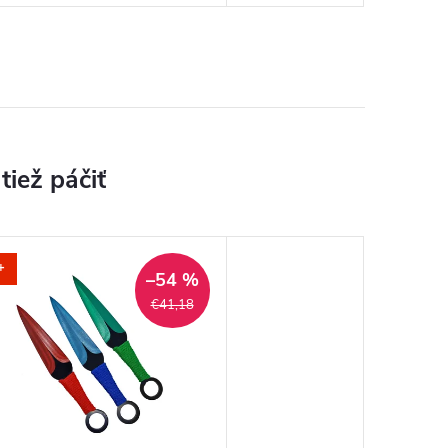
+
–54 %
€41,18