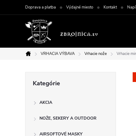
Prejsť
Doprava a platba
Výdajné miesto
Kontakt
Napí
na
obsah
VRHACIA VÝBAVA
Vrhacie nože
Vrhacie m
Domov
B
Preskočiť
Kategórie
kategórie
o
AKCIA
č
NOŽE, SEKERY A OUTDOOR
n
AIRSOFTOVÉ MASKY