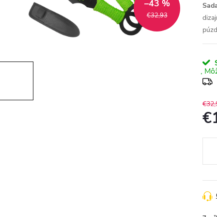
–43 %
Sada
€32,93
diza
púzd
S
€32,
€
Jedn
cena