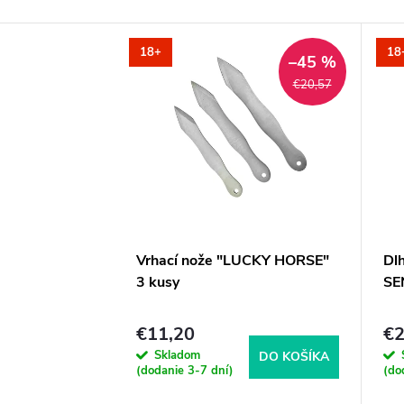
18+
18
–45 %
€20,57
Vrhací nože "LUCKY HORSE"
Dlh
3 kusy
SE
€11,20
€2
Skladom
DO KOŠÍKA
(dodanie 3-7 dní)
(do