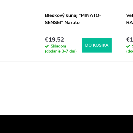
Bleskový kunaj "MINATO-
Ve
SENSEI" Naruto
RA
€19,52
€1
DO KOŠÍKA
Skladom
(dodanie 3-7 dní)
(do