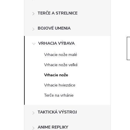
ý
p
TERČE A STRELNICE
a
BOJOVÉ UMENIA
n
VRHACIA VÝBAVA
Vrhacie nože malé
e
Vrhacie nože veľké
l
Vrhacie nože
Vrhacie hviezdice
Terče na vrhánie
TAKTICKÁ VÝSTROJ
ANIME REPLIKY