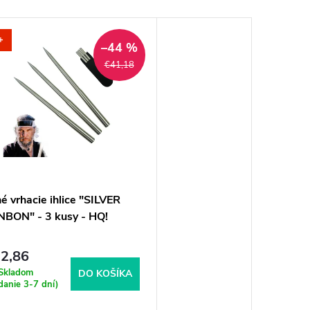
+
–44 %
€41,18
é vrhacie ihlice "SILVER
NBON" - 3 kusy - HQ!
2,86
Skladom
DO KOŠÍKA
danie 3-7 dní)