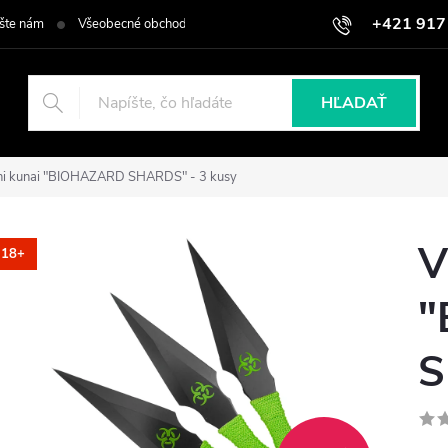
+421 917
šte nám
Všeobecné obchodné podmienky
Podmienky ochrany osob
HĽADAŤ
ini kunai "BIOHAZARD SHARDS" - 3 kusy
V
18+
"
S