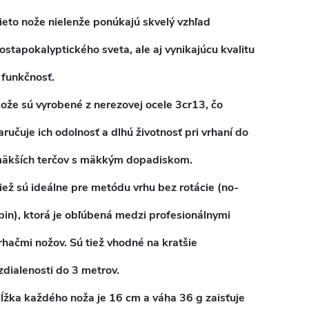
ieto nože nielenže ponúkajú skvelý vzhľad
ostapokalyptického sveta
, ale aj
vynikajúcu kvalitu
 funkčnosť
.
ože sú vyrobené z
nerezovej ocele 3cr13
, čo
aručuje ich odolnosť a dlhú životnosť pri vrhaní do
äkších terčov s mäkkým dopadiskom.
iež sú ideálne pre metódu vrhu bez rotácie (no-
pin), ktorá je obľúbená medzi profesionálnymi
rhačmi nožov. Sú tiež vhodné na kratšie
zdialenosti do 3 metrov.
ĺžka každého noža je
16 cm
a váha
36 g
zaisťuje