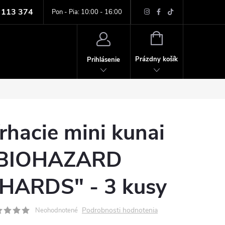
 113 374
ných údajov
Pon - Pia: 10:00 - 16:00
NÁKUPNÝ
KOŠÍK
Prázdny košík
Prihlásenie
rhacie mini kunai
BIOHAZARD
HARDS" - 3 kusy
Podrobnosti hodnotenia
Neohodnotené