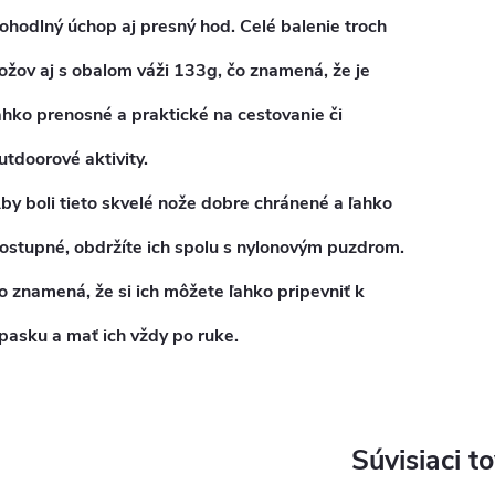
ohodlný
úchop
aj
presný hod
. Celé balenie troch
ožov aj s obalom váži
133
g
, čo znamená, že je
ahko prenosné a praktické na cestovanie či
utdoorové aktivity.
by boli tieto skvelé nože dobre chránené a ľahko
ostupné, obdržíte ich spolu s
nylonovým puzdrom
.
o znamená, že si ich môžete ľahko pripevniť k
pasku a mať ich vždy po ruke.
Súvisiaci t