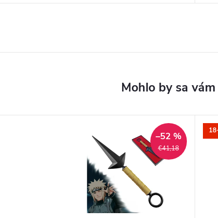
18
–52 %
€41,18