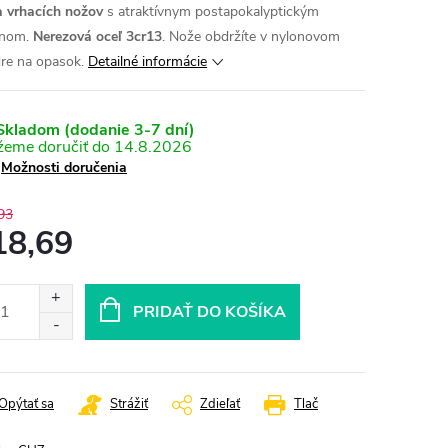
 vrhacích nožov
s atraktívnym postapokalyptickým
jnom.
Nerezová oceľ 3cr13
. Nože obdržíte v nylonovom
re na opasok.
Detailné informácie
kladom (dodanie 3-7 dní)
14.8.2026
Možnosti doručenia
93
18,69
otková
:
PRIDAŤ DO KOŠÍKA
Opýtať sa
Strážiť
Zdieľať
Tlač