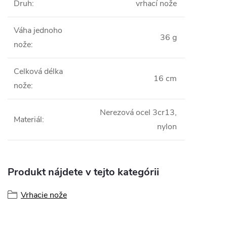
Druh
:
vrhací nože
Váha jednoho
36 g
nože
:
Celková délka
16 cm
nože
:
Nerezová ocel 3cr13,
Materiál
:
nylon
Produkt nájdete v tejto kategórii
Vrhacie nože