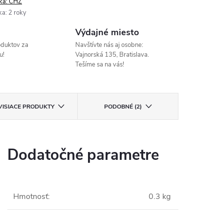
ka:
CHZ
ka
:
2 roky
Výdajné miesto
oduktov za
Navštívte nás aj osobne:
u!
Vajnorská 135, Bratislava.
Tešíme sa na vás!
VISIACE PRODUKTY
PODOBNÉ (2)
Dodatočné parametre
Hmotnosť
:
0.3 kg