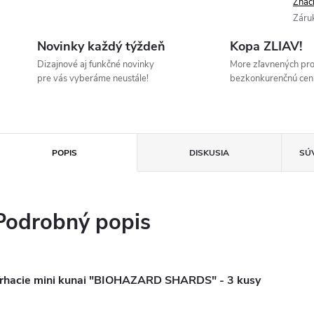
Znač
Záru
Novinky každý týždeň
Kopa ZLIAV!
Dizajnové aj funkčné novinky
More zľavnených pr
pre vás vyberáme neustále!
bezkonkurenčnú cen
POPIS
DISKUSIA
SÚ
Podrobný popis
rhacie mini kunai "BIOHAZARD SHARDS" - 3 kusy