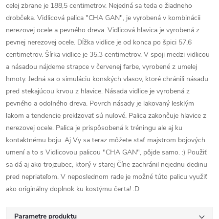
celej zbrane je 188,5 centimetrov. Nejedná sa teda o žiadneho
drobčeka. Vidlicová palica "CHA GAN", je vyrobená v kombinácii
nerezovej ocele a pevného dreva. Vidlicová hlavica je vyrobená z
pevnej nerezovej ocele. Dĺžka vidlice je od konca po špici 57,6
centimetrov. Šírka vidlice je 35,3 centimetrov. V spoji medzi vidlicou
a násadou nájdeme strapce v červenej farbe, vyrobené z umelej
hmoty. Jedná sa o simuláciu konských vlasov, ktoré chránili násadu
pred stekajúcou krvou z hlavice. Násada vidlice je vyrobená z
pevného a odolného dreva. Povrch násady je lakovaný lesklým
lakom a tendencie preklzovať sú nulové. Palica zakončuje hlavice z
nerezovej ocele. Palica je prispôsobená k tréningu ale aj ku
kontaktnému boju. Aj Vy sa teraz môžete stať majstrom bojových
umení a to s Vidlicovou palicou "CHA GAN", pôjde samo. :) Použiť
sa dá aj ako trojzubec, ktorý v starej Číne zachránil nejednu dedinu
pred nepriateľom. V neposlednom rade je možné túto palicu využiť
ako originálny doplnok ku kostýmu čerta! :D
Parametre produktu