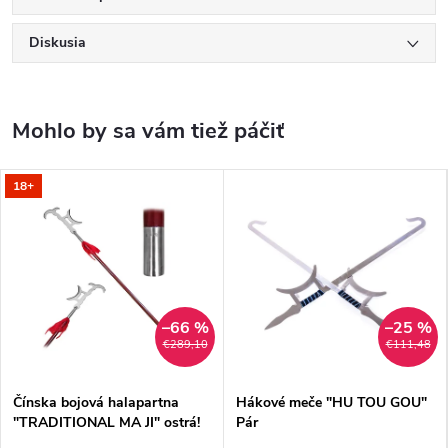
Diskusia
18+
–66 %
–25 %
€289,10
€111,48
Čínska bojová halapartna
Hákové meče "HU TOU GOU"
"TRADITIONAL MA JI" ostrá!
Pár