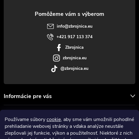
ä
t
info
@
zbrojnica.eu
i
+421 917 113 374
Zbrojnica
e
zbrojnica.eu
@zbrojnica.eu
Informácie pre vás
Facebook
Používame súbory
cookie
, aby sme vám umožnili pohodlné
prehliadanie webovej stránky a vďaka analýze neustále
Prijímame online platby
zlepšovali jej funkcie, výkon a použiteľnosť. Niektoré z nich