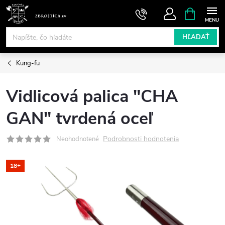
Prejsť
NÁKUPN
KOŠÍK
na
obsah
HĽADAŤ
Kung-fu
Vidlicová palica "CHA
GAN" tvrdená oceľ
Podrobnosti hodnotenia
Neohodnotené
18+