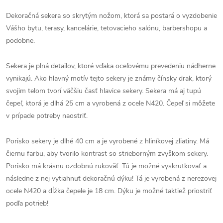
Dekoračná sekera so skrytým nožom, ktorá sa postará o vyzdobenie
Vášho bytu, terasy, kancelárie, tetovacieho salónu, barbershopu a
podobne.
Sekera je plná detailov, ktoré vďaka oceľovému prevedeniu nádherne
vynikajú. Ako hlavný motív tejto sekery je známy čínsky drak, ktorý
svojim telom tvorí väčšiu časť hlavice sekery. Sekera má aj tupú
čepeľ, ktorá je dlhá 25 cm a vyrobená z ocele N420. Čepeľ si môžete
v prípade potreby naostriť.
Porisko sekery je dlhé 40 cm a je vyrobené z hliníkovej zliatiny. Má
čiernu farbu, aby tvorilo kontrast so strieborným zvyškom sekery.
Porisko má krásnu ozdobnú rukoväť. Tú je možné vyskrutkovať a
následne z nej vytiahnuť dekoračnú dýku! Tá je vyrobená z nerezovej
ocele N420 a dĺžka čepele je 18 cm. Dýku je možné taktiež priostriť
podľa potrieb!