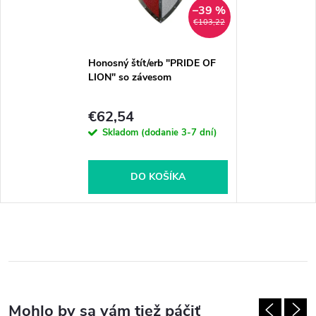
–39 %
€103,22
Honosný štít/erb "PRIDE OF
LION" so závesom
€62,54
Skladom (dodanie 3-7 dní)
DO KOŠÍKA