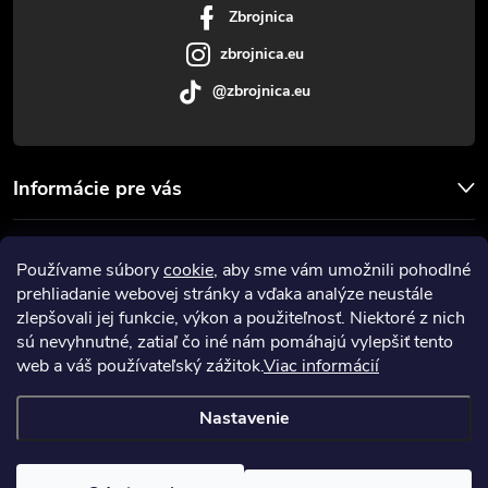
Zbrojnica
e
zbrojnica.eu
@zbrojnica.eu
Informácie pre vás
Facebook
Používame súbory
cookie
, aby sme vám umožnili pohodlné
prehliadanie webovej stránky a vďaka analýze neustále
Prijímame online platby
zlepšovali jej funkcie, výkon a použiteľnosť. Niektoré z nich
sú nevyhnutné, zatiaľ čo iné nám pomáhajú vylepšiť tento
web a váš používateľský zážitok.
Viac informácií
Nastavenie
Copyright 2026
Zbrojnica
. Všetky práva vyhradené.
Upraviť nastavenie
cookies