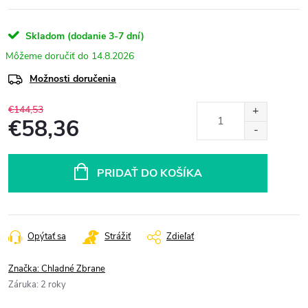
Skladom (dodanie 3-7 dní)
14.8.2026
Možnosti doručenia
€144,53
€58,36
Jednotková
cena:
PRIDAŤ DO KOŠÍKA
Opýtať sa
Strážiť
Zdieľať
Značka:
Chladné Zbrane
Záruka
:
2 roky