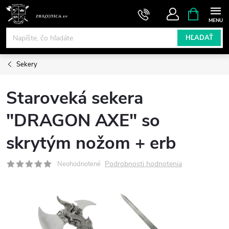
Prejsť
NÁKUPN
KOŠÍK
na
obsah
HĽADAŤ
Sekery
Staroveká sekera
"DRAGON AXE" so
skrytým nožom + erb
Podrobnosti hodnotenia
Neohodnotené