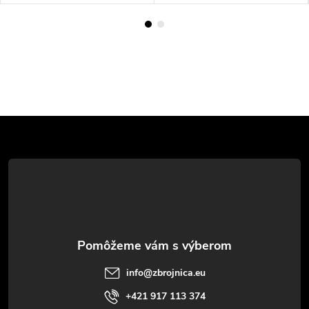
Z
á
p
ä
t
info
@
zbrojnica.eu
i
+421 917 113 374