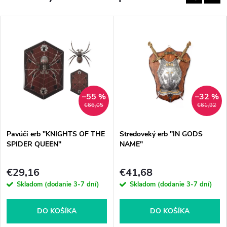
–55 %
–32 %
€66,05
€61,92
Pavúči erb "KNIGHTS OF THE
Stredoveký erb "IN GODS
SPIDER QUEEN"
NAME"
€29,16
€41,68
Skladom (dodanie 3-7 dní)
Skladom (dodanie 3-7 dní)
DO KOŠÍKA
DO KOŠÍKA