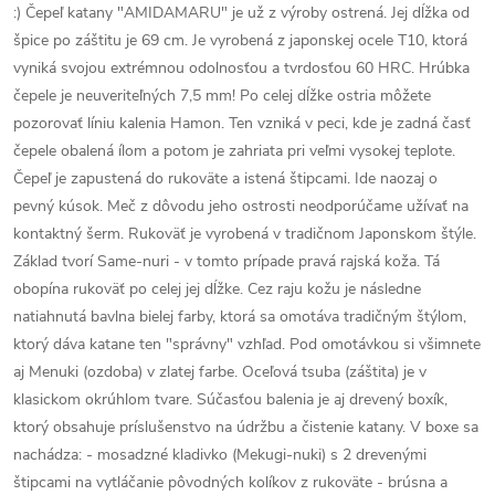
:) Čepeľ katany "AMIDAMARU" je už z výroby ostrená. Jej dĺžka od
špice po záštitu je 69 cm. Je vyrobená z japonskej ocele T10, ktorá
vyniká svojou extrémnou odolnosťou a tvrdosťou 60 HRC. Hrúbka
čepele je neuveriteľných 7,5 mm! Po celej dĺžke ostria môžete
pozorovať líniu kalenia Hamon. Ten vzniká v peci, kde je zadná časť
čepele obalená ílom a potom je zahriata pri veľmi vysokej teplote.
Čepeľ je zapustená do rukoväte a istená štipcami. Ide naozaj o
pevný kúsok. Meč z dôvodu jeho ostrosti neodporúčame užívať na
kontaktný šerm. Rukoväť je vyrobená v tradičnom Japonskom štýle.
Základ tvorí Same-nuri - v tomto prípade pravá rajská koža. Tá
obopína rukoväť po celej jej dĺžke. Cez raju kožu je následne
natiahnutá bavlna bielej farby, ktorá sa omotáva tradičným štýlom,
ktorý dáva katane ten "správny" vzhľad. Pod omotávkou si všimnete
aj Menuki (ozdoba) v zlatej farbe. Oceľová tsuba (záštita) je v
klasickom okrúhlom tvare. Súčasťou balenia je aj drevený boxík,
ktorý obsahuje príslušenstvo na údržbu a čistenie katany. V boxe sa
nachádza: - mosadzné kladivko (Mekugi-nuki) s 2 drevenými
štipcami na vytláčanie pôvodných kolíkov z rukoväte - brúsna a