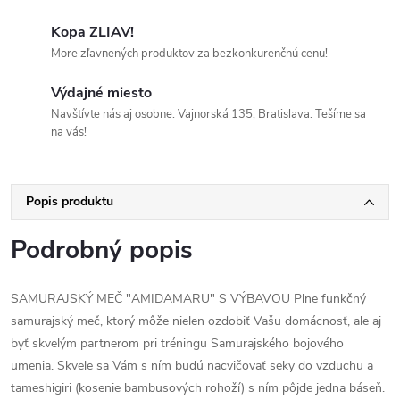
Kopa ZLIAV!
More zľavnených produktov za bezkonkurenčnú cenu!
Výdajné miesto
Navštívte nás aj osobne: Vajnorská 135, Bratislava. Tešíme sa
na vás!
Popis produktu
Podrobný popis
SAMURAJSKÝ MEČ "AMIDAMARU" S VÝBAVOU Plne funkčný
samurajský meč, ktorý môže nielen ozdobiť Vašu domácnosť, ale aj
byť skvelým partnerom pri tréningu Samurajského bojového
umenia. Skvele sa Vám s ním budú nacvičovať seky do vzduchu a
tameshigiri (kosenie bambusových rohoží) s ním pôjde jedna báseň.