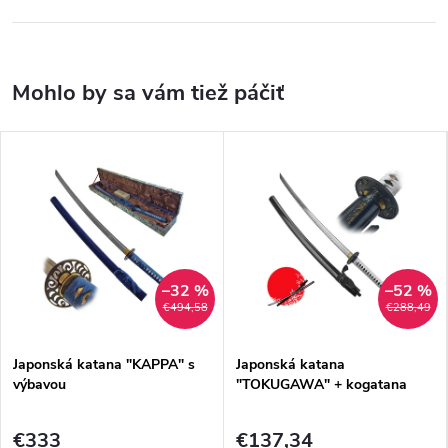
–32 %
–52 %
€494,58
€288,49
Japonská katana "KAPPA" s
Japonská katana
výbavou
"TOKUGAWA" + kogatana
€333
€137,34