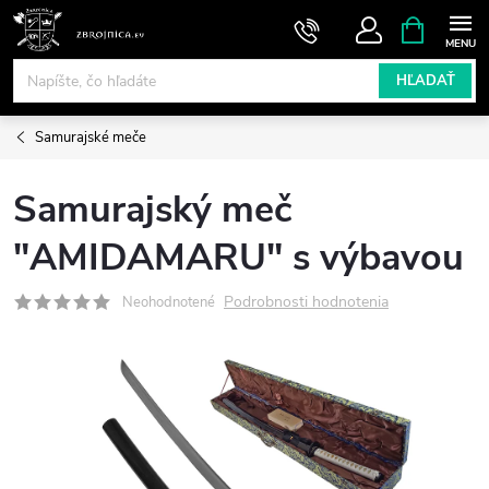
Prejsť
NÁKUPN
KOŠÍK
na
obsah
HĽADAŤ
Samurajské meče
Samurajský meč
"AMIDAMARU" s výbavou
Podrobnosti hodnotenia
Neohodnotené