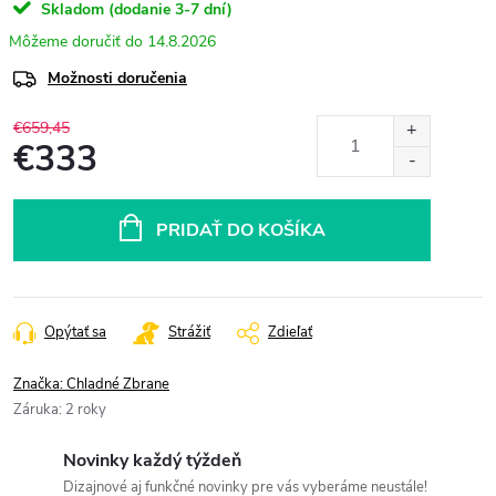
Skladom (dodanie 3-7 dní)
14.8.2026
Možnosti doručenia
€659,45
€333
Jednotková
cena:
PRIDAŤ DO KOŠÍKA
Opýtať sa
Strážiť
Zdieľať
Značka:
Chladné Zbrane
Záruka
:
2 roky
Novinky každý týždeň
Dizajnové aj funkčné novinky pre vás vyberáme neustále!