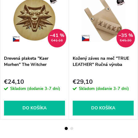
–41 %
–35 %
€41,18
€45,30
Drevená plaketa "Kaer
Kožený záves na meč "TRUE
Morhen" The Witcher
LEATHER" Ručná výroba
€24,10
€29,10
Skladom (dodanie 3-7 dní)
Skladom (dodanie 3-7 dní)
DO KOŠÍKA
DO KOŠÍKA