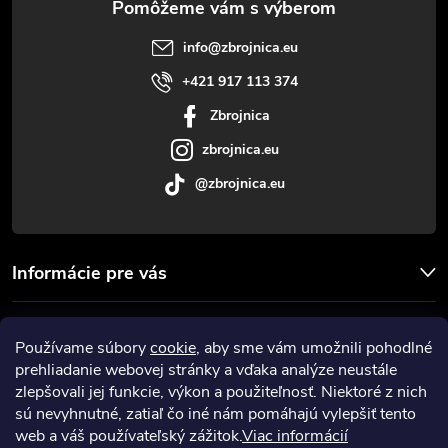
t
info
@
zbrojnica.eu
i
+421 917 113 374
Zbrojnica
e
zbrojnica.eu
@zbrojnica.eu
Informácie pre vás
Facebook
Používame súbory
cookie
, aby sme vám umožnili pohodlné
prehliadanie webovej stránky a vďaka analýze neustále
Prijímame online platby
zlepšovali jej funkcie, výkon a použiteľnosť. Niektoré z nich
sú nevyhnutné, zatiaľ čo iné nám pomáhajú vylepšiť tento
web a váš používateľský zážitok.
Viac informácií