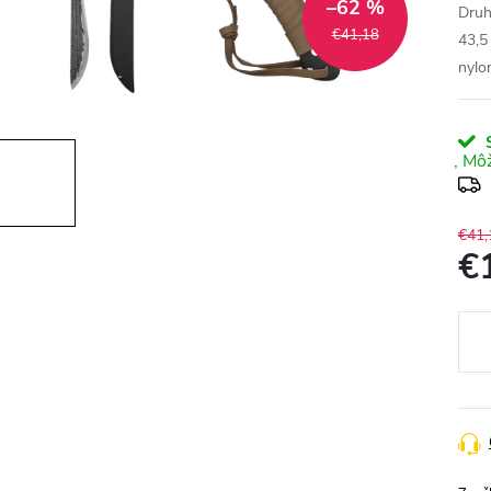
–62 %
Druh
€41,18
43,5
nylo
S
€41,
€
Jedn
cena