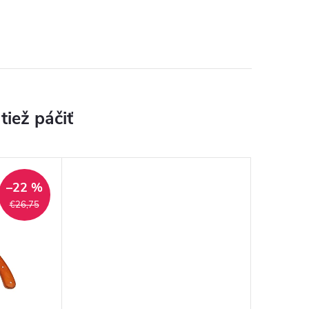
–22 %
€26,75