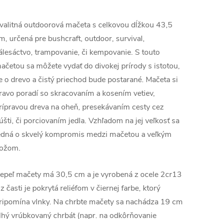
valitná outdoorová mačeta s celkovou dĺžkou 43,5
m, určená pre bushcraft, outdoor, survival,
álesáctvo, trampovanie, či kempovanie. S touto
ačetou sa môžete vydať do divokej prírody s istotou,
e o drevo a čistý priechod bude postarané. Mačeta si
ravo poradí so skracovaním a kosením vetiev,
rípravou dreva na oheň, presekávaním cesty cez
úšti, či porciovaním jedla. Vzhľadom na jej veľkosť sa
edná o skvelý kompromis medzi mačetou a veľkým
ožom.
epeľ mačety má 30,5 cm a je vyrobená z ocele 2cr13
 z časti je pokrytá reliéfom v čiernej farbe, ktorý
ripomína vlnky. Na chrbte mačety sa nachádza 19 cm
lhý vrúbkovaný chrbát (napr. na odkôrňovanie