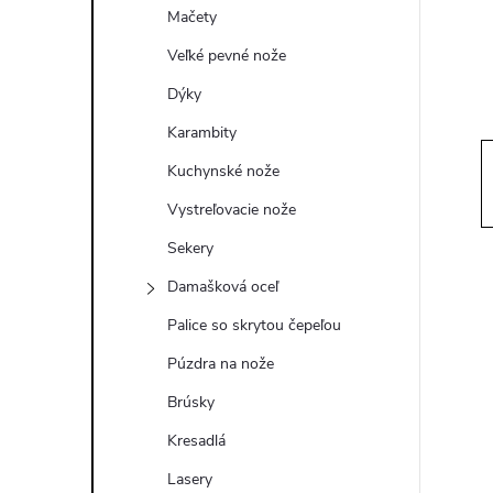
ý
Mačety
p
Veľké pevné nože
Dýky
a
Karambity
n
Kuchynské nože
Vystreľovacie nože
e
Sekery
l
Damašková oceľ
Palice so skrytou čepeľou
Púzdra na nože
Brúsky
Kresadlá
Lasery