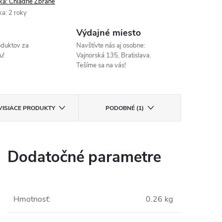
ka:
Chladné Zbrane
ka
:
2 roky
Výdajné miesto
oduktov za
Navštívte nás aj osobne:
u!
Vajnorská 135, Bratislava.
Tešíme sa na vás!
VISIACE PRODUKTY
PODOBNÉ (1)
Dodatočné parametre
Hmotnosť
:
0.26 kg