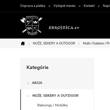
Prejsť
Doprava a platba
Výdajné miesto
Kontakt
Napí
na
obsah
NOŽE, SEKERY A OUTDOOR
Multi / Outdoor / Pr
Domov
B
Preskočiť
Kategórie
kategórie
o
AKCIA
č
NOŽE, SEKERY A OUTDOOR
n
Balisongy / Motýliky