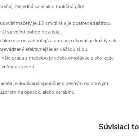
meňa). Nejedná sa však o funkčnú pílu!
ukoväť mačety je 13 cm dlhá a je opatrená záštitou.
rží sa veľmi pohodlne a iste.
ďaka mierne zahnutej/zalomenej rukoväti je každý sek
prevádzaný efektívnejšie as väčšou silou.
lhšia práca s mačetou je vďaka omotávke z eko kože
e veľmi príjemná.
ačeta je dodávaná spoločne s pevným nylonovým
uzdrom na opasok, alebo karabínu.
Súvisiaci t