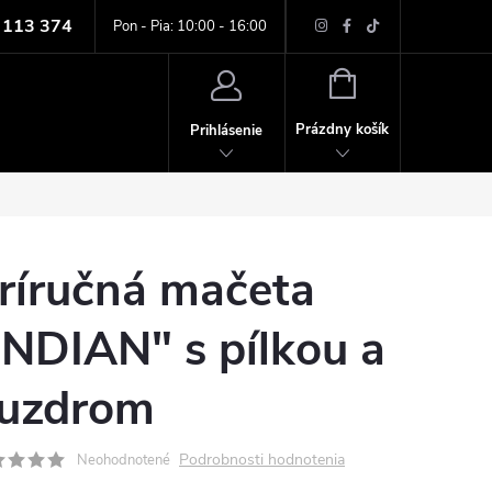
 113 374
ných údajov
Pon - Pia: 10:00 - 16:00
NÁKUPNÝ
KOŠÍK
Prázdny košík
Prihlásenie
ríručná mačeta
INDIAN" s pílkou a
uzdrom
Podrobnosti hodnotenia
Neohodnotené