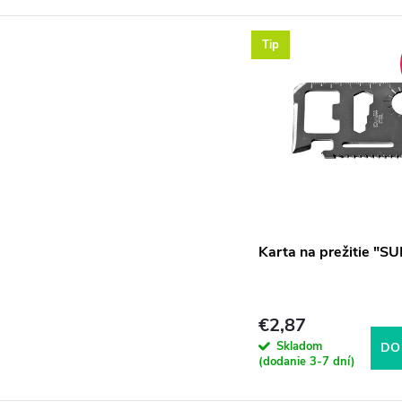
Tip
Karta na prežitie "S
€2,87
Skladom
DO
(dodanie 3-7 dní)