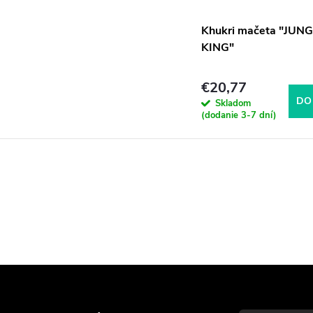
Khukri mačeta "JUN
KING"
€20,77
DO
Skladom
(dodanie 3-7 dní)