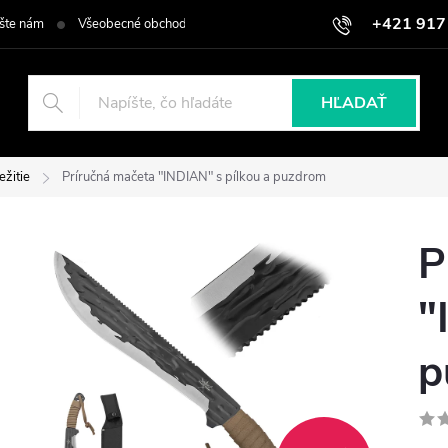
+421 917
šte nám
Všeobecné obchodné podmienky
Podmienky ochrany osob
HĽADAŤ
ežitie
Príručná mačeta "INDIAN" s pílkou a puzdrom
P
"
p