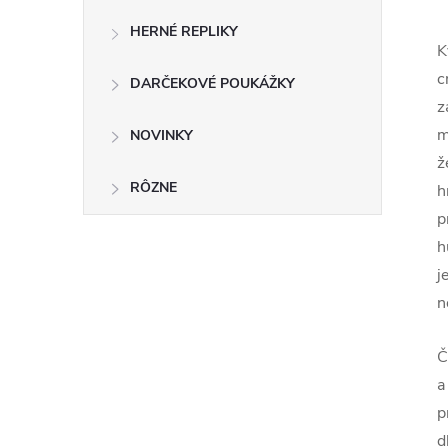
HERNÉ REPLIKY
K
c
DARČEKOVÉ POUKÁŽKY
z
m
NOVINKY
ž
RÔZNE
h
p
h
j
n
Č
a
p
d