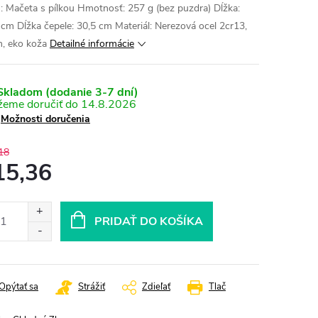
: Mačeta s pílkou Hmotnosť: 257 g (bez puzdra) Dĺžka:
 cm Dĺžka čepele: 30,5 cm Materiál: Nerezová ocel 2cr13,
n, eko koža
Detailné informácie
kladom (dodanie 3-7 dní)
14.8.2026
Možnosti doručenia
18
15,36
otková
:
PRIDAŤ DO KOŠÍKA
Opýtať sa
Strážiť
Zdieľať
Tlač