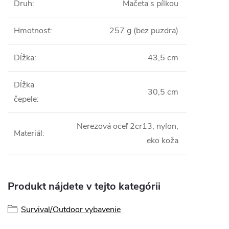
Druh
:
Mačeta s pílkou
Hmotnosť
:
257 g (bez puzdra)
Dĺžka
:
43,5 cm
Dĺžka
30,5 cm
čepele
:
Nerezová oceľ 2cr13, nylon,
Materiál
:
eko koža
Produkt nájdete v tejto kategórii
Survival/Outdoor vybavenie