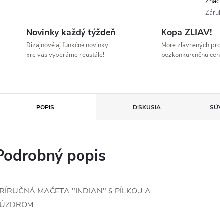
Znač
Záru
Novinky každý týždeň
Kopa ZLIAV!
Dizajnové aj funkčné novinky
More zľavnených pr
pre vás vyberáme neustále!
bezkonkurenčnú cen
POPIS
DISKUSIA
SÚ
Podrobný popis
RÍRUČNÁ MAČETA "INDIAN" S PÍLKOU A
PÚZDROM