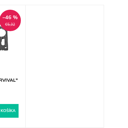
–46 %
€5,32
URVIVAL"
 KOŠÍKA