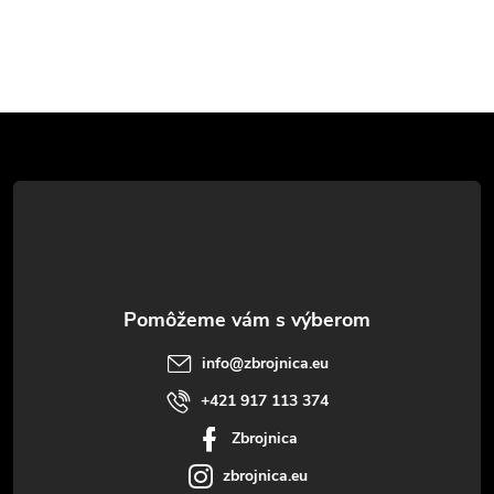
Z
á
p
ä
t
info
@
zbrojnica.eu
i
+421 917 113 374
Zbrojnica
e
zbrojnica.eu