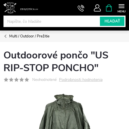
Prejsť
NÁKUPN
KOŠÍK
na
obsah
HĽADAŤ
Multi / Outdoor / Prežitie
Outdoorové pončo "US
RIP-STOP PONCHO"
Podrobnosti hodnotenia
Neohodnotené