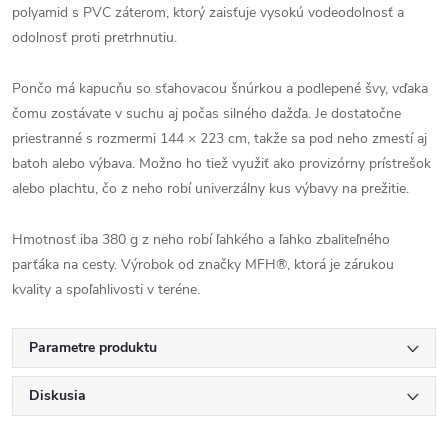
polyamid s PVC záterom, ktorý zaisťuje vysokú vodeodolnosť a
odolnosť proti pretrhnutiu.
Pončo má kapucňu so sťahovacou šnúrkou a podlepené švy, vďaka
čomu zostávate v suchu aj počas silného dažďa. Je dostatočne
priestranné s rozmermi 144 × 223 cm, takže sa pod neho zmestí aj
batoh alebo výbava. Možno ho tiež využiť ako provizórny prístrešok
alebo plachtu, čo z neho robí univerzálny kus výbavy na prežitie.
Hmotnosť iba 380 g z neho robí ľahkého a ľahko zbaliteľného
parťáka na cesty. Výrobok od značky MFH®, ktorá je zárukou
kvality a spoľahlivosti v teréne.
Parametre produktu
Diskusia