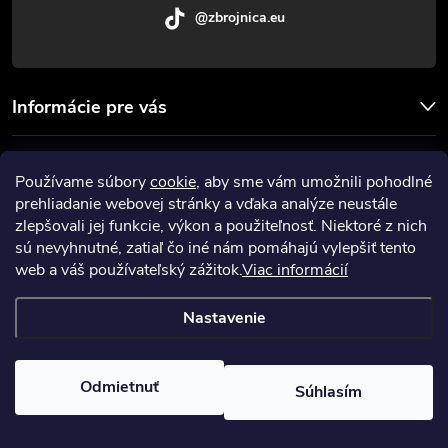
@zbrojnica.eu
Informácie pre vás
Facebook
Používame súbory
cookie
, aby sme vám umožnili pohodlné
prehliadanie webovej stránky a vďaka analýze neustále
Prijímame online platby
zlepšovali jej funkcie, výkon a použiteľnosť. Niektoré z nich
sú nevyhnutné, zatiaľ čo iné nám pomáhajú vylepšiť tento
web a váš používateľský zážitok.
Viac informácií
Nastavenie
Copyright 2026
Zbrojnica
. Všetky práva vyhradené.
Upraviť nastavenie
cookies
Odmietnuť
Súhlasím
Vytvoril Shoptet