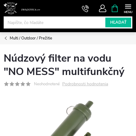
Prejsť
NÁKUPN
KOŠÍK
na
obsah
HĽADAŤ
Multi / Outdoor / Prežitie
Núdzový filter na vodu
"NO MESS" multifunkčný
Podrobnosti hodnotenia
Neohodnotené