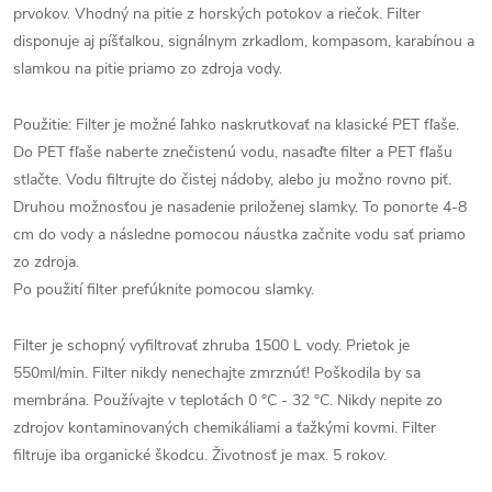
prvokov. Vhodný na pitie z horských potokov a riečok. Filter
disponuje aj píšťalkou, signálnym zrkadlom, kompasom, karabínou a
slamkou na pitie priamo zo zdroja vody.
Použitie: Filter je možné ľahko naskrutkovať na klasické PET fľaše.
Do PET fľaše naberte znečistenú vodu, nasaďte filter a PET fľašu
stlačte. Vodu filtrujte do čistej nádoby, alebo ju možno rovno piť.
Druhou možnosťou je nasadenie priloženej slamky. To ponorte 4-8
cm do vody a následne pomocou náustka začnite vodu sať priamo
zo zdroja.
Po použití filter prefúknite pomocou slamky.
Filter je schopný vyfiltrovať zhruba 1500 L vody. Prietok je
550ml/min. Filter nikdy nenechajte zmrznúť! Poškodila by sa
membrána. Používajte v teplotách 0 °C - 32 °C. Nikdy nepite zo
zdrojov kontaminovaných chemikáliami a ťažkými kovmi. Filter
filtruje iba organické škodcu. Životnosť je max. 5 rokov.