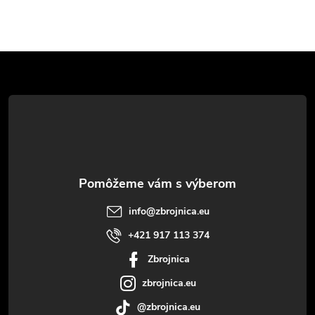
Z
á
p
ä
t
info
@
zbrojnica.eu
i
+421 917 113 374
Zbrojnica
e
zbrojnica.eu
@zbrojnica.eu