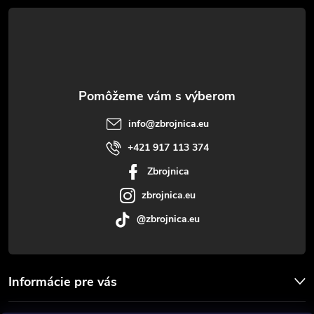
á
p
ä
t
info
@
zbrojnica.eu
i
+421 917 113 374
Zbrojnica
e
zbrojnica.eu
@zbrojnica.eu
Informácie pre vás