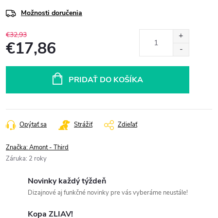
Možnosti doručenia
€32,93
€17,86
Jednotková
cena:
PRIDAŤ DO KOŠÍKA
Opýtať sa
Strážiť
Zdieľať
Značka:
Amont - Third
Záruka
:
2 roky
Novinky každý týždeň
Dizajnové aj funkčné novinky pre vás vyberáme neustále!
Kopa ZLIAV!