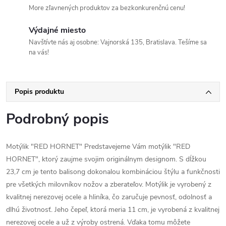
More zľavnených produktov za bezkonkurenčnú cenu!
Výdajné miesto
Navštívte nás aj osobne: Vajnorská 135, Bratislava. Tešíme sa
na vás!
Popis produktu
Podrobný popis
Motýlik "RED HORNET" Predstavejeme Vám motýlik "RED
HORNET", ktorý zaujme svojim originálnym designom. S dĺžkou
23,7 cm je tento balisong dokonalou kombináciou štýlu a funkčnosti
pre všetkých milovníkov nožov a zberateľov. Motýlik je vyrobený z
kvalitnej nerezovej ocele a hliníka, čo zaručuje pevnosť, odolnosť a
dlhú životnosť. Jeho čepeľ, ktorá meria 11 cm, je vyrobená z kvalitnej
nerezovej ocele a už z výroby ostrená. Vďaka tomu môžete