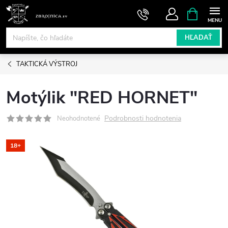
Prejsť
NÁKUPN
KOŠÍK
na
obsah
HĽADAŤ
TAKTICKÁ VÝSTROJ
Motýlik "RED HORNET"
Podrobnosti hodnotenia
Neohodnotené
18+