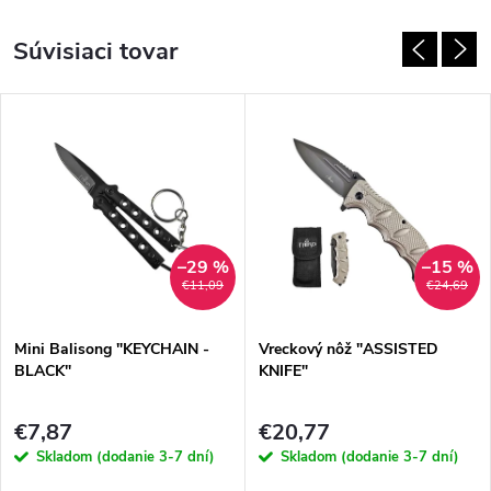
Súvisiaci tovar
–29 %
–15 %
€11,09
€24,69
Mini Balisong "KEYCHAIN ​​-
Vreckový nôž "ASSISTED
BLACK"
KNIFE"
€7,87
€20,77
Skladom (dodanie 3-7 dní)
Skladom (dodanie 3-7 dní)