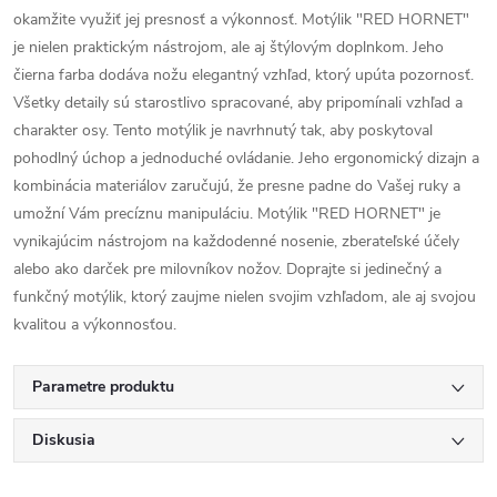
okamžite využiť jej presnosť a výkonnosť. Motýlik "RED HORNET"
je nielen praktickým nástrojom, ale aj štýlovým doplnkom. Jeho
čierna farba dodáva nožu elegantný vzhľad, ktorý upúta pozornosť.
Všetky detaily sú starostlivo spracované, aby pripomínali vzhľad a
charakter osy. Tento motýlik je navrhnutý tak, aby poskytoval
pohodlný úchop a jednoduché ovládanie. Jeho ergonomický dizajn a
kombinácia materiálov zaručujú, že presne padne do Vašej ruky a
umožní Vám precíznu manipuláciu. Motýlik "RED HORNET" je
vynikajúcim nástrojom na každodenné nosenie, zberateľské účely
alebo ako darček pre milovníkov nožov. Doprajte si jedinečný a
funkčný motýlik, ktorý zaujme nielen svojim vzhľadom, ale aj svojou
kvalitou a výkonnosťou.
Parametre produktu
Diskusia