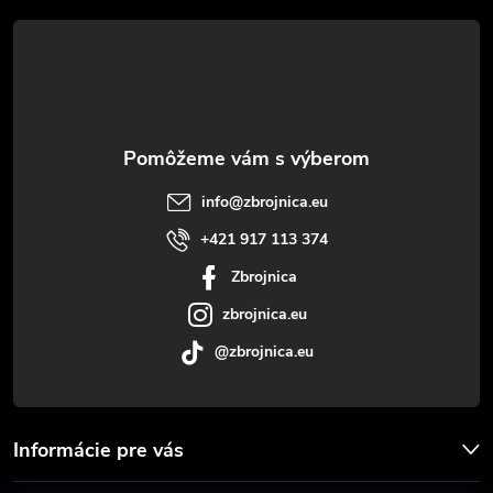
á
p
ä
t
info
@
zbrojnica.eu
i
+421 917 113 374
Zbrojnica
e
zbrojnica.eu
@zbrojnica.eu
Informácie pre vás