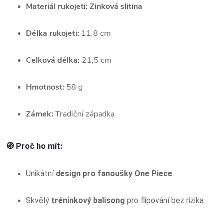
Materiál rukojeti:
Zinková slitina
Délka rukojeti:
11,8 cm
Celková délka:
21,5 cm
Hmotnost:
58 g
Zámek:
Tradiční západka
🧭 Proč ho mít:
Unikátní
design pro fanoušky One Piece
Skvělý
tréninkový balisong
pro flipování bez rizika