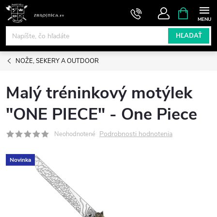
Prejsť
NÁKUPN
KOŠÍK
na
obsah
HĽADAŤ
NOŽE, SEKERY A OUTDOOR
Malý tréninkový motýlek
"ONE PIECE" - One Piece
Podrobnosti hodnotenia
Neohodnotené
Novinka