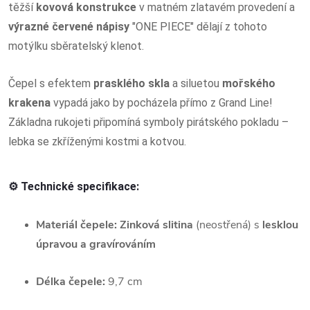
těžší
kovová konstrukce
v matném zlatavém provedení a
výrazné červené nápisy
"ONE PIECE" dělají z tohoto
motýlku sběratelský klenot.
Čepel s efektem
prasklého skla
a siluetou
mořského
krakena
vypadá jako by pocházela přímo z Grand Line!
Základna rukojeti připomíná symboly pirátského pokladu –
lebka se zkříženými kostmi a kotvou.
⚙️ Technické specifikace:
Materiál čepele:
Zinková slitina
(neostřená) s
lesklou
úpravou a gravírováním
Délka čepele:
9,7 cm