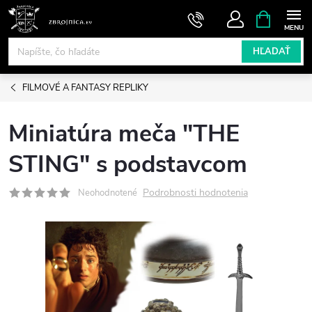
Prejsť
NÁKUPN
KOŠÍK
na
obsah
HĽADAŤ
FILMOVÉ A FANTASY REPLIKY
Miniatúra meča "THE
STING" s podstavcom
Podrobnosti hodnotenia
Neohodnotené