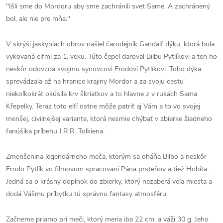
"Išli sme do Mordoru aby sme zachránili svet Same. A zachránený
bol, ale nie pre mňa."
V skrýši jaskyniach obrov našiel čarodejník Gandalf dýku, ktorá bola
vykovaná elfmi za 1. veku. Túto čepeľ daroval Bilbu Pytlíkovi a ten ho
neskôr odovzdá svojmu synovcovi Frodovi Pytlíkovi. Toho dýka
sprevádzala až na hranice krajiny Mordor a za svoju cestu
niekoľkokrát okúsila krv škriatkov a to hlavne z v rukách Sama
Křepelky. Teraz toto elfí ostrie môže patriť aj Vám a to vo svojej
menšej, civilnejšej variante, ktorá nesmie chýbať v zbierke žiadneho
fanúšika príbehu J.R.R. Tolkiena.
Zmenšenina legendárneho meča, ktorým sa oháňa Bilbo a neskôr
Frodo Pytlík vo filmovom spracovaní Pána prsteňov a tiež Hobita.
Jedná sa o krásny doplnok do zbierky, ktorý nezaberá veľa miesta a
dodá Vášmu príbytku tú správnu fantasy atmosféru.
Začneme priamo pri meči, ktorý meria iba 22 cm. a váži 30 g. Jeho