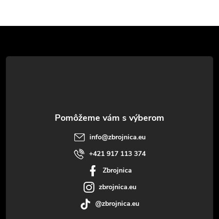
Z
á
p
ä
t
info
@
zbrojnica.eu
i
+421 917 113 374
Zbrojnica
e
zbrojnica.eu
@zbrojnica.eu