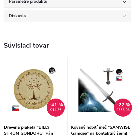
Parametre produktu
Diskusia
Súvisiaci tovar
–41 %
–22 %
€41,26
€536,93
Drevená plaketa "BIELY
Kovaný hobití meč "SAMWISE
STROM GONDORU" Pán
Gamgee" na kontaktný šerm!