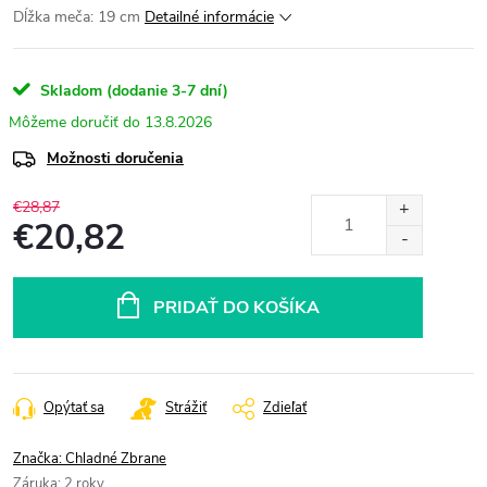
Dĺžka meča: 19 cm
Detailné informácie
Skladom (dodanie 3-7 dní)
13.8.2026
Možnosti doručenia
€28,87
€20,82
Jednotková
cena:
PRIDAŤ DO KOŠÍKA
Opýtať sa
Strážiť
Zdieľať
Značka:
Chladné Zbrane
Záruka
:
2 roky