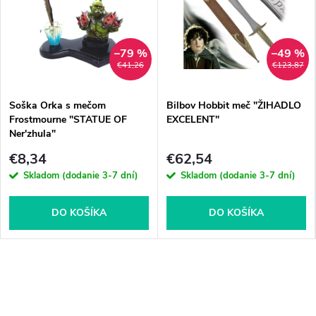
–79 %
–49 %
€41,26
€123,87
Soška Orka s mečom
Bilbov Hobbit meč "ŽIHADLO
Frostmourne "STATUE OF
EXCELENT"
Ner'zhula"
€8,34
€62,54
Skladom (dodanie 3-7 dní)
Skladom (dodanie 3-7 dní)
DO KOŠÍKA
DO KOŠÍKA