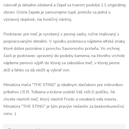
rukoväť je detailne zdobená a čepeľ sa tvarom podobá 1:1 originálnej
zbrani. Ostrie čepele je samozrejme tupé, pretože sa jedná o
výstavný doplnok, nie funkčný nástroj.
Podstavec pre meč je vyrobený z pevnej sadry, ručne maľovaný s
prepracovanými detailmi. V spodku podstavca nájdeme elfské znaky,
ktoré dobre poznáme z povrchu Sauronovho prsteňa. Vo vrchnej
časti je podstavec upravený do podoby kamenia, na ktorého vrchole
nájdeme penovú výplň do ktorej sa zabodáva meč, v ktorej pevne
drží a ľahko sa dá vložiť aj vybrať von.
Miniatúra meča "THE STING" je ideálnym darčekom pre milovníkov
príbehov J.R.R. Tolkiena a krásne ozdobí Váš stôl či poličku. Ak
chcete vlastniť meč, ktorý vlastnil Frodo a nezaberá veľa miesta.
Miniatúra "THE STING" je tým pravým riešením za bezkonkurenčnú
cenu. :)