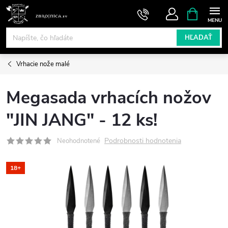
Prejsť
NÁKUPN
KOŠÍK
na
obsah
HĽADAŤ
Vrhacie nože malé
Megasada vrhacích nožov
"JIN JANG" - 12 ks!
Podrobnosti hodnotenia
Neohodnotené
18+