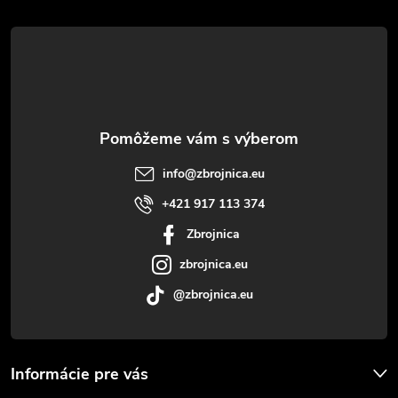
á
p
ä
t
info
@
zbrojnica.eu
i
+421 917 113 374
Zbrojnica
e
zbrojnica.eu
@zbrojnica.eu
Informácie pre vás