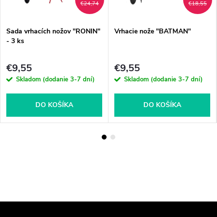
€24,74
€18,55
Sada vrhacích nožov "RONIN"
Vrhacie nože "BATMAN"
- 3 ks
€9,55
€9,55
Skladom (dodanie 3-7 dní)
Skladom (dodanie 3-7 dní)
DO KOŠÍKA
DO KOŠÍKA
Z