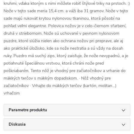
kruhmi, vďaka ktorým s nimi môžete robiť štýlové triky na prstoch. :)
Nože v tejto sade meria 15,4 cm. a váži iba 31 gramov. Nože v tejto
sade majú rukoväť krytou nylonovou tkaninou, ktorá pôsobí na
pohľad veľmi elegantne. Polovica nožov je v celo-čiernom sfarbení,
druhá v striebornom. Nože sú uchované v pevnom nylonovom
puzdre, ktoré slúžia nielen ako ochrana nožov pri preprave, ale aj
ako praktické úložisko, kde sa nože nestratia a sú vždy na dosah
ruky. Puzdro má suchý zips, ktorý zaisťuje, že nože nevypadnú, a je
potiahnuté špeciálnou vrstvou, ktorá chráni nože pred
poškriabaním. Tento nôž je vhodný pre začiatočníkov a vrhanie do
mäkkých terčov s mäkkým dopadiskom. · Nôž vhodný pre
začiatočníkov · Vrhajte do mäkkých terčov (kartón, molitan…)
vrhačom
Parametre produktu
Diskusia