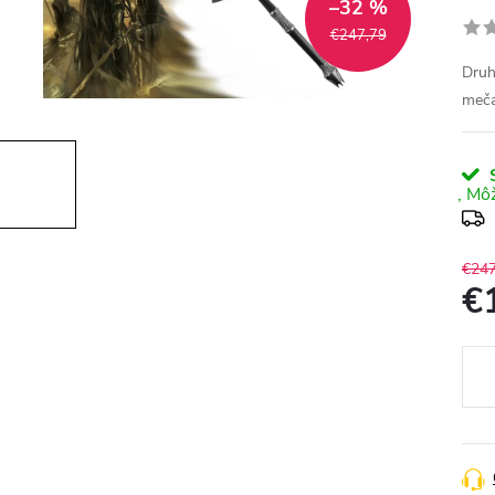
–32 %
€247,79
Druh
meča
S
€247
€
Jedn
cena