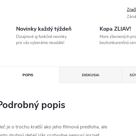
Znač
Záru
Novinky každý týždeň
Kopa ZLIAV!
Dizajnové aj funkčné novinky
More zľavnených pr
pre vás vyberáme neustále!
bezkonkurenčnú cen
POPIS
DISKUSIA
SÚ
Podrobný popis
eč je o trochu kratší ako jeho filmová predloha, ale
ento drobný detail Vás rozhodne nemusí mrzieť,