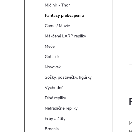
Mjölnir - Thor
Fantasy prekvapenia
Game / Movie
Mäkčené LARP repliky
Meče
Gotické
Novovek
Sošky, postavičky, figúrky
Východné
Dlhé repliky
Netradičné repliky
Erby a štíty
M
Brnenia
t