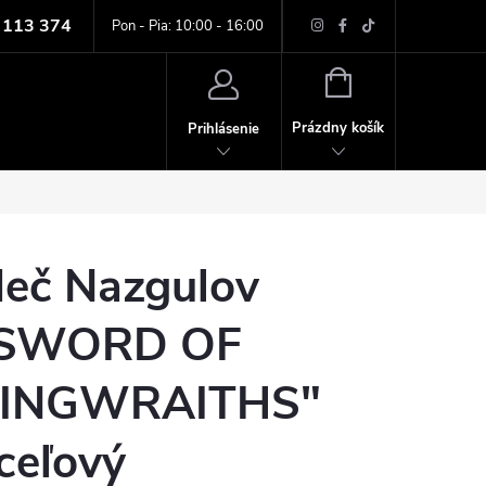
 113 374
ných údajov
Pon - Pia: 10:00 - 16:00
NÁKUPNÝ
KOŠÍK
Prázdny košík
Prihlásenie
eč Nazgulov
SWORD OF
INGWRAITHS"
ceľový