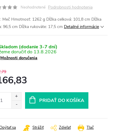
Podrobnosti hodnotenia
Neohodnotené
: Meč Hmotnosť: 1262 g Dĺžka celková: 101,8 cm Dĺžka
: 96,5 cm Dĺžka rukoväte: 17,5 cm
Detailné informácie
kladom (dodanie 3-7 dní)
13.8.2026
Možnosti doručenia
,79
166,83
otková
:
PRIDAŤ DO KOŠÍKA
Opýtať sa
Strážiť
Zdieľať
Tlač