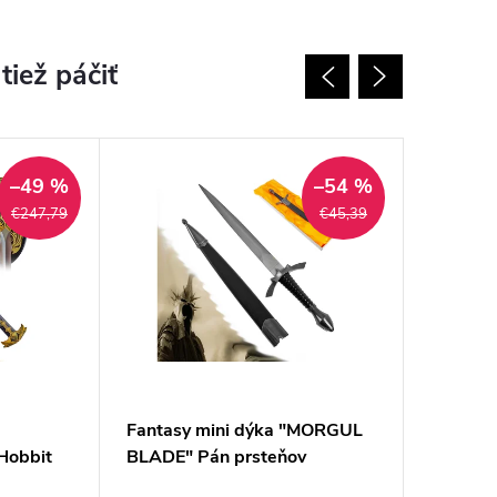
–49 %
–54 %
€247,79
€45,39
Fantasy mini dýka "MORGUL
Oceľový
obbit
BLADE" Pán prsteňov
Fate St