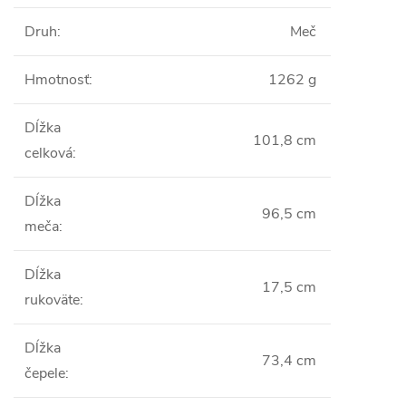
Druh
:
Meč
Hmotnosť
:
1262 g
Dĺžka
101,8 cm
celková
:
Dĺžka
96,5 cm
meča
:
Dĺžka
17,5 cm
rukoväte
:
Dĺžka
73,4 cm
čepele
: