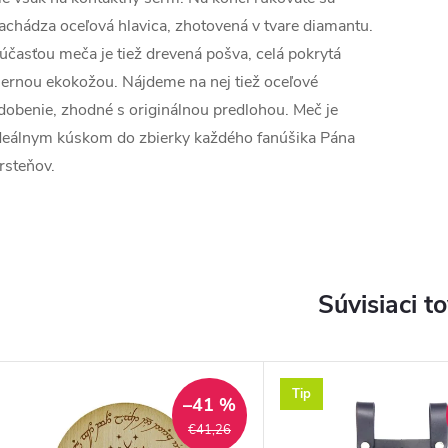
achádza oceľová hlavica, zhotovená v tvare diamantu.
účasťou meča je tiež drevená pošva, celá pokrytá
iernou ekokožou. Nájdeme na nej tiež oceľové
dobenie, zhodné s originálnou predlohou. Meč je
deálnym kúskom do zbierky každého fanúšika Pána
rsteňov.
Súvisiaci t
Tip
–41 %
€41,26