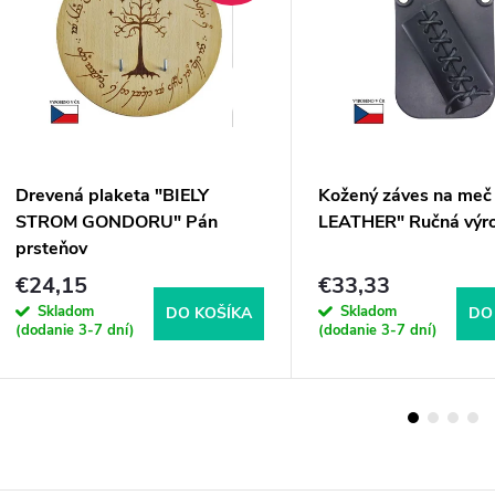
Drevená plaketa "BIELY
Kožený záves na me
STROM GONDORU" Pán
LEATHER" Ručná výr
prsteňov
€24,15
€33,33
Skladom
Skladom
DO KOŠÍKA
DO
(dodanie 3-7 dní)
(dodanie 3-7 dní)