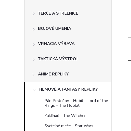
ý
p
TERČE A STRELNICE
a
BOJOVÉ UMENIA
n
VRHACIA VÝBAVA
e
TAKTICKÁ VÝSTROJ
l
ANIME REPLIKY
FILMOVÉ A FANTASY REPLIKY
Pán Prsteňov - Hobit - Lord of the
Rings - The Hobbit
Zaklínač - The Witcher
Svetelné meče - Star Wars