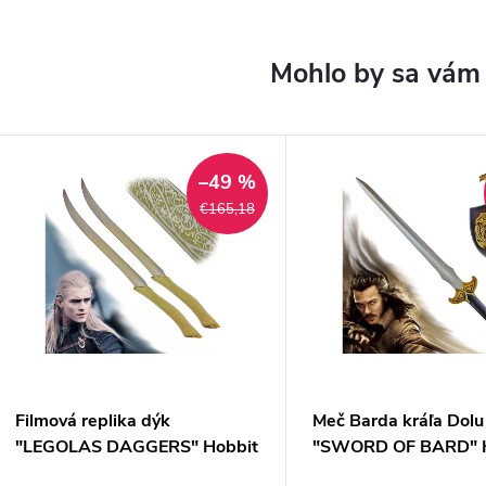
–49 %
€165,18
Filmová replika dýk
Meč Barda kráľa Dolu
"LEGOLAS DAGGERS" Hobbit
"SWORD OF BARD" H