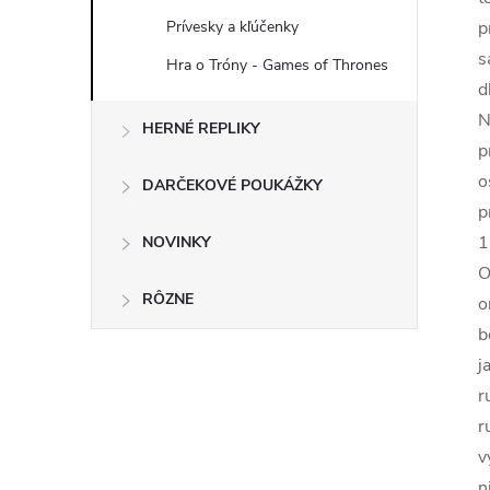
Prívesky a kľúčenky
p
s
Hra o Tróny - Games of Thrones
d
N
HERNÉ REPLIKY
p
o
DARČEKOVÉ POUKÁŽKY
p
1
NOVINKY
O
RÔZNE
o
b
j
r
r
v
n