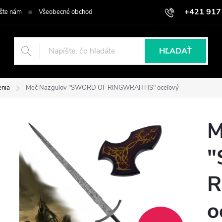
+421 917
šte nám
Všeobecné obchodné podmienky
Podmienky ochrany osob
HĽADAŤ
enia
Meč Nazgulov "SWORD OF RINGWRAITHS" oceľový
M
"
R
o