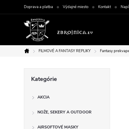
Prejsť
Doprava a platba
Výdajné miesto
Kontakt
Napí
na
obsah
FILMOVÉ A FANTASY REPLIKY
Fantasy prekvap
Domov
B
Preskočiť
Kategórie
kategórie
o
AKCIA
č
NOŽE, SEKERY A OUTDOOR
n
AIRSOFTOVÉ MASKY