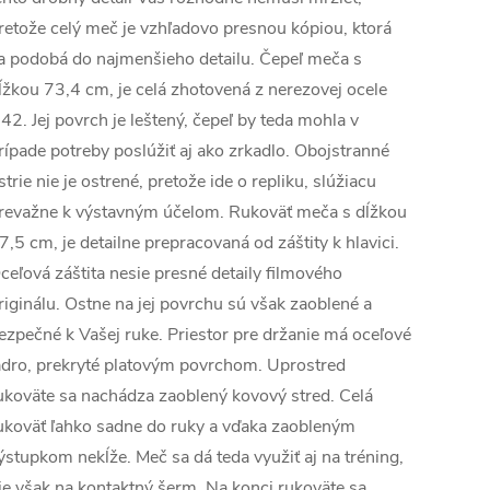
retože celý meč je vzhľadovo presnou kópiou, ktorá
a podobá do najmenšieho detailu. Čepeľ meča s
ĺžkou 73,4 cm, je celá zhotovená z nerezovej ocele
42. Jej povrch je leštený, čepeľ by teda mohla v
rípade potreby poslúžiť aj ako zrkadlo. Obojstranné
strie nie je ostrené, pretože ide o repliku, slúžiacu
revažne k výstavným účelom. Rukoväť meča s dĺžkou
7,5 cm, je detailne prepracovaná od záštity k hlavici.
ceľová záštita nesie presné detaily filmového
riginálu. Ostne na jej povrchu sú však zaoblené a
ezpečné k Vašej ruke. Priestor pre držanie má oceľové
adro, prekryté platovým povrchom. Uprostred
ukoväte sa nachádza zaoblený kovový stred. Celá
ukoväť ľahko sadne do ruky a vďaka zaobleným
ýstupkom nekĺže. Meč sa dá teda využiť aj na tréning,
ie však na kontaktný šerm. Na konci rukoväte sa