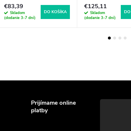
€83,39
€125,11
DO KOŠÍKA
DO
Skladom
Skladom
(dodanie 3-7 dní)
(dodanie 3-7 dní)
Prijímame online
platby