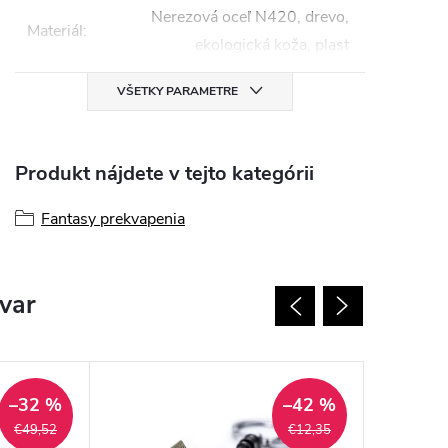
Nerezová oceľ N420, drevo,
Materiál
:
ekologická koža, plast
VŠETKY PARAMETRE
Produkt nájdete v tejto kategórii
Fantasy prekvapenia
ovar
–32 %
–42 %
€49,52
€12,35