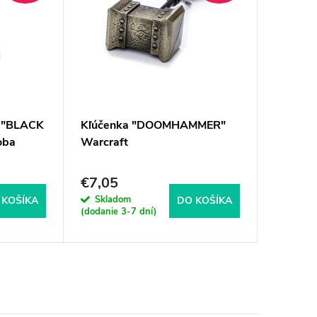
č "BLACK
Kľúčenka "DOOMHAMMER"
Príručn
oba
Warcraft
"NARSI
prsteňo
€7,05
€37,5
Skladom
Sklad
 KOŠÍKA
DO KOŠÍKA
(dodanie 3-7 dní)
(dodanie 