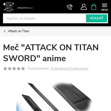
Prejsť
NÁKUPN
KOŠÍK
na
obsah
HĽADAŤ
Attack on Titan
Meč "ATTACK ON TITAN
SWORD" anime
Podrobnosti hodnotenia
Neohodnotené