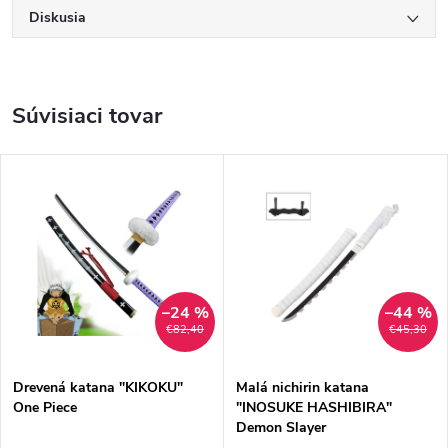
Diskusia
Súvisiaci tovar
–24 %
–44 %
€82,40
€45,30
Drevená katana "KIKOKU"
Malá nichirin katana
One Piece
"INOSUKE HASHIBIRA"
Demon Slayer