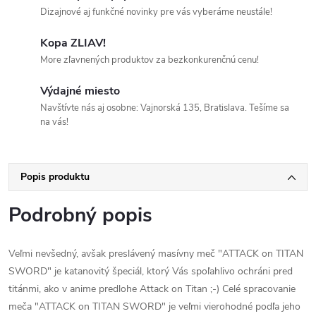
Dizajnové aj funkčné novinky pre vás vyberáme neustále!
Kopa ZLIAV!
More zľavnených produktov za bezkonkurenčnú cenu!
Výdajné miesto
Navštívte nás aj osobne: Vajnorská 135, Bratislava. Tešíme sa
na vás!
Popis produktu
Podrobný popis
Veľmi nevšedný, avšak preslávený masívny meč "ATTACK on TITAN
SWORD" je katanovitý špeciál, ktorý Vás spoľahlivo ochráni pred
titánmi, ako v anime predlohe Attack on Titan ;-) Celé spracovanie
meča "ATTACK on TITAN SWORD" je veľmi vierohodné podľa jeho