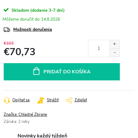
Skladom (dodanie 3-7 dní)
14.8.2026
Možnosti doručenia
€103
€70,73
Jednotková
cena:
PRIDAŤ DO KOŠÍKA
Opýtať sa
Strážiť
Zdieľať
Značka:
Chladné Zbrane
Záruka
:
2 roky
Novinky každý týždeň