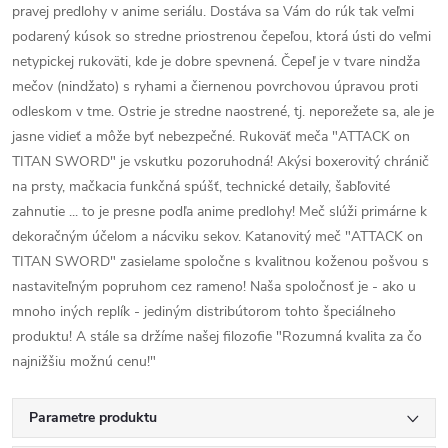
pravej predlohy v anime seriálu. Dostáva sa Vám do rúk tak veľmi
podarený kúsok so stredne priostrenou čepeľou, ktorá ústi do veľmi
netypickej rukoväti, kde je dobre spevnená. Čepeľ je v tvare nindža
mečov (nindžato) s ryhami a čiernenou povrchovou úpravou proti
odleskom v tme. Ostrie je stredne naostrené, tj. neporežete sa, ale je
jasne vidieť a môže byť nebezpečné. Rukoväť meča "ATTACK on
TITAN SWORD" je vskutku pozoruhodná! Akýsi boxerovitý chránič
na prsty, mačkacia funkčná spúšť, technické detaily, šabľovité
zahnutie ... to je presne podľa anime predlohy! Meč slúži primárne k
dekoračným účelom a nácviku sekov. Katanovitý meč "ATTACK on
TITAN SWORD" zasielame spoločne s kvalitnou koženou pošvou s
nastaviteľným popruhom cez rameno! Naša spoločnosť je - ako u
mnoho iných replík - jediným distribútorom tohto špeciálneho
produktu! A stále sa držíme našej filozofie "Rozumná kvalita za čo
najnižšiu možnú cenu!"
Parametre produktu