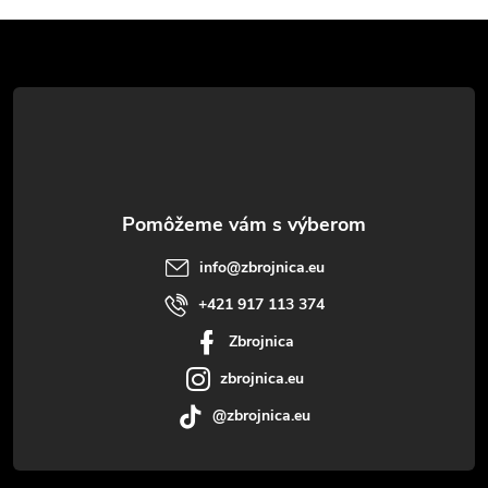
Z
á
p
ä
t
info
@
zbrojnica.eu
i
+421 917 113 374
Zbrojnica
e
zbrojnica.eu
@zbrojnica.eu