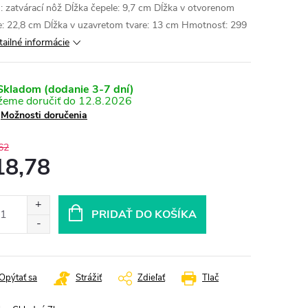
: zatvárací nôž Dĺžka čepele: 9,7 cm Dĺžka v otvorenom
e: 22,8 cm Dĺžka v uzavretom tvare: 13 cm Hmotnosť: 299
tailné informácie
kladom (dodanie 3-7 dní)
12.8.2026
Možnosti doručenia
62
18,78
otková
:
PRIDAŤ DO KOŠÍKA
Opýtať sa
Strážiť
Zdieľať
Tlač