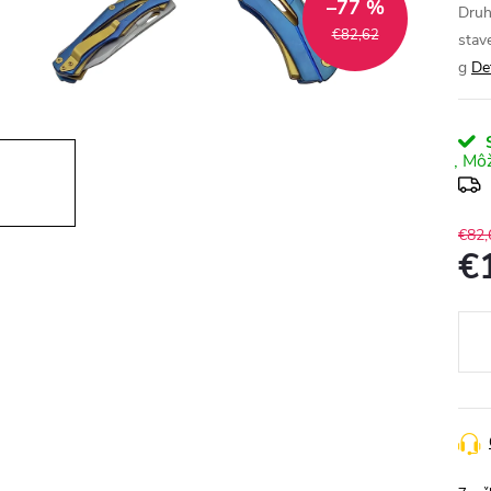
–77 %
Druh
€82,62
stav
g
De
S
€82,
€
Jedn
cena