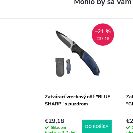
–21 %
€37,16
Zatvárací vreckový nôž "BLUE
Zat
SHARP" s puzdrom
"G
€29,18
€2
DO KOŠÍKA
Skladom
(dodanie 3-7 dní)
(do