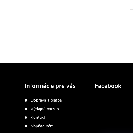
Z
á
Informácie pre vás
Facebook
p
Doprava a platba
Výdajné miesto
ä
Kontakt
t
Napíšte nám