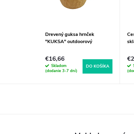
Drevený guksa hrnček
Ce
"KUKSA" outdoorový
skl
€16,66
€
Skladom
DO KOŠÍKA
(dodanie 3-7 dní)
(do