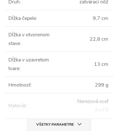
Druh
:
zatvárací nôž
Dĺžka čepele
:
9,7 cm
Dĺžka v otvorenom
22,8 cm
stave
:
Dĺžka v uzavretom
13 cm
tvare
:
Hmotnosť
:
299 g
Nerezová oceľ
Materiál
:
2cr13
VŠETKY PARAMETRE