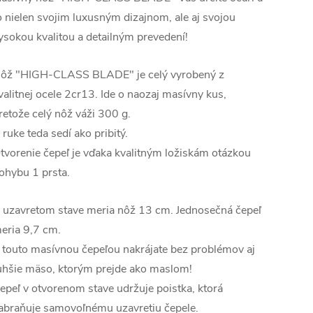
o nielen svojim luxusným dizajnom, ale aj svojou
ysokou kvalitou a detailným prevedení!
ôž "HIGH-CLASS BLADE" je celý vyrobený z
valitnej ocele 2cr13. Ide o naozaj masívny kus,
retože celý nôž váži 300 g.
 ruke teda sedí ako pribitý.
tvorenie čepeľ je vďaka kvalitným ložiskám otázkou
ohybu 1 prsta.
 uzavretom stave meria nôž 13 cm. Jednosečná čepeľ
eria 9,7 cm.
 touto masívnou čepeľou nakrájate bez problémov aj
uhšie mäso, ktorým prejde ako maslom!
epeľ v otvorenom stave udržuje poistka, ktorá
abraňuje samovoľnému uzavretiu čepele.