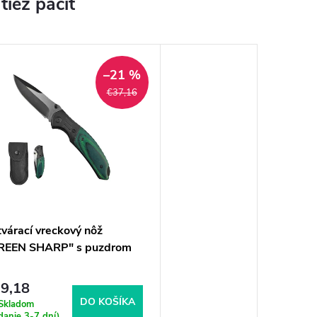
–21 %
€37,16
várací vreckový nôž
REEN SHARP" s puzdrom
9,18
DO KOŠÍKA
Skladom
danie 3-7 dní)