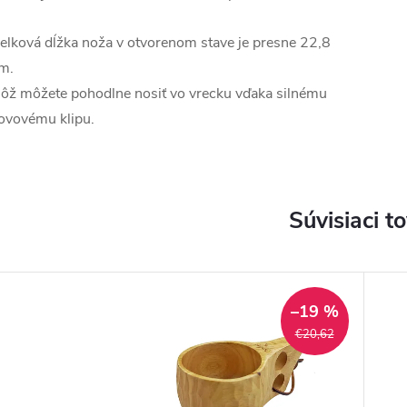
elková dĺžka noža v otvorenom stave je presne 22,8
m.
ôž môžete pohodlne nosiť vo vrecku vďaka silnému
ovovému klipu.
Súvisiaci t
–19 %
€20,62