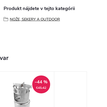
Produkt nájdete v tejto kategórii
NOŽE, SEKERY A OUTDOOR
ovar
–44 %
€45,42