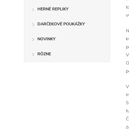
t
HERNÉ REPLIKY
v
DARČEKOVÉ POUKÁŽKY
N
k
NOVINKY
p
RÔZNE
V
O
p
V
m
S
t
Č
z