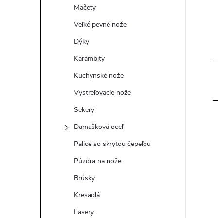
ý
Mačety
p
Veľké pevné nože
Dýky
a
Karambity
n
Kuchynské nože
Vystreľovacie nože
e
Sekery
l
Damašková oceľ
Palice so skrytou čepeľou
Púzdra na nože
Brúsky
Kresadlá
Lasery