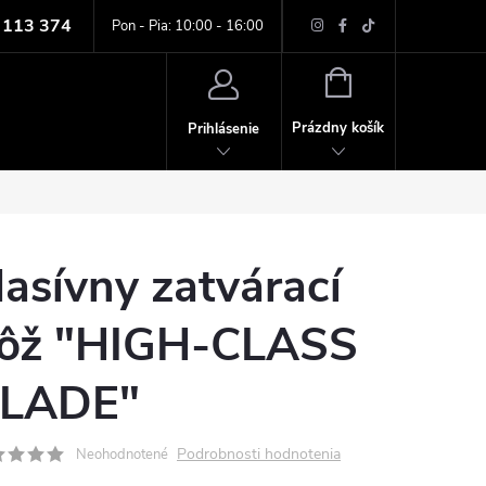
 113 374
ných údajov
Pon - Pia: 10:00 - 16:00
NÁKUPNÝ
KOŠÍK
Prázdny košík
Prihlásenie
asívny zatvárací
ôž "HIGH-CLASS
LADE"
Podrobnosti hodnotenia
Neohodnotené