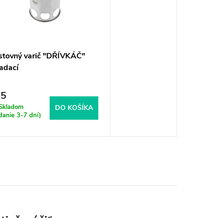
stovný varič "DŘÍVKÁČ"
adací
25
Skladom
DO KOŠÍKA
danie 3-7 dní)