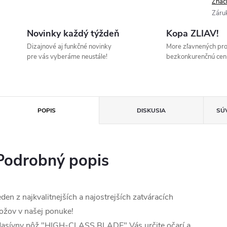
Znač
Záru
Novinky každý týždeň
Kopa ZLIAV!
Dizajnové aj funkčné novinky
More zľavnených pr
pre vás vyberáme neustále!
bezkonkurenčnú cen
POPIS
DISKUSIA
SÚ
Podrobný popis
eden z najkvalitnejších a najostrejších zatváracích
ožov v našej ponuke!
asívny nôž "HIGH-CLASS BLADE" Vás určite očarí a