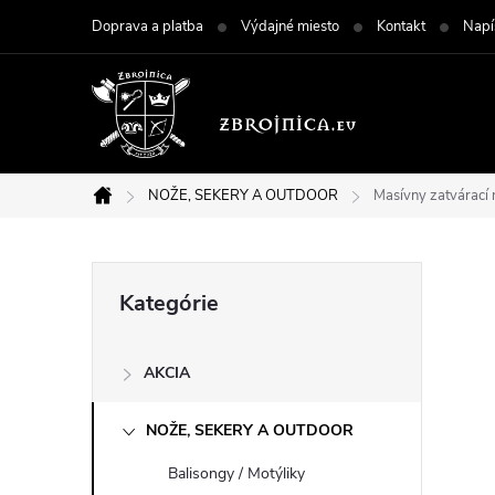
Prejsť
Doprava a platba
Výdajné miesto
Kontakt
Napí
na
obsah
NOŽE, SEKERY A OUTDOOR
Masívny zatvárac
Domov
B
Preskočiť
Kategórie
kategórie
o
AKCIA
č
NOŽE, SEKERY A OUTDOOR
n
Balisongy / Motýliky