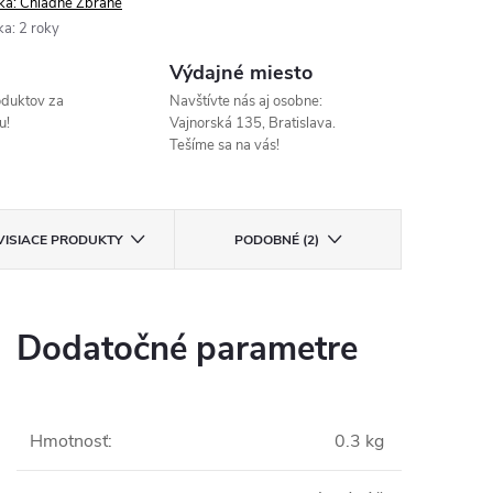
ka:
Chladné Zbrane
ka
:
2 roky
Výdajné miesto
oduktov za
Navštívte nás aj osobne:
u!
Vajnorská 135, Bratislava.
Tešíme sa na vás!
VISIACE PRODUKTY
PODOBNÉ (2)
Dodatočné parametre
Hmotnosť
:
0.3 kg