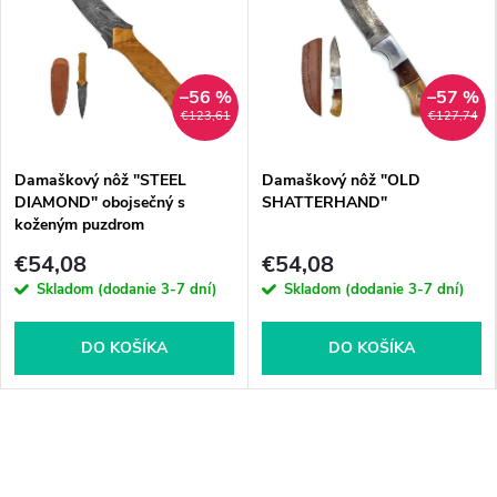
–56 %
–57 %
€123,61
€127,74
Damaškový nôž "STEEL
Damaškový nôž "OLD
DIAMOND" obojsečný s
SHATTERHAND"
koženým puzdrom
€54,08
€54,08
Skladom (dodanie 3-7 dní)
Skladom (dodanie 3-7 dní)
DO KOŠÍKA
DO KOŠÍKA