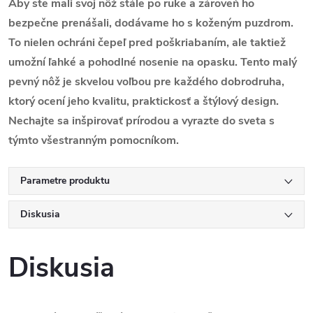
Aby ste mali svoj nôž stále po ruke a zároveň ho
bezpečne prenášali, dodávame ho s
koženým puzdrom
.
To nielen ochráni čepeľ pred poškriabaním, ale taktiež
umožní
ľahké a pohodlné
nosenie na opasku. Tento malý
pevný nôž je skvelou voľbou pre každého dobrodruha,
ktorý ocení jeho kvalitu, praktickosť a štýlový design.
Nechajte sa inšpirovať prírodou a vyrazte do sveta s
týmto
všestranným pomocníkom.
Parametre produktu
Diskusia
Diskusia