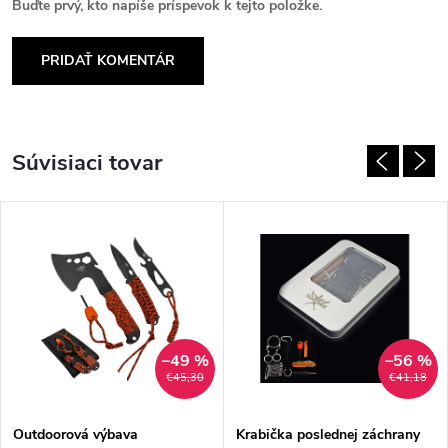
Buďte prvý, kto napíše príspevok k tejto položke.
PRIDAŤ KOMENTÁR
Súvisiaci tovar
–49 %
–56 %
€45,30
€41,18
Outdoorová výbava
Krabička poslednej záchrany