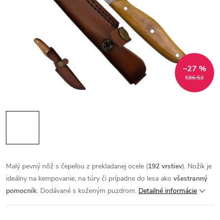
–27 %
€86,52
Malý pevný nôž s čepeľou z prekladanej ocele (
192 vrstiev
). Nožík je
ideálny na kempovanie, na túry či prípadne do lesa ako
všestranný
pomocník
. Dodávané s koženým puzdrom.
Detailné informácie