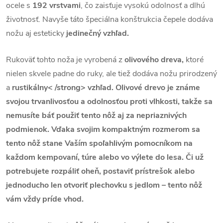
ocele s
192 vrstvami
, čo zaisťuje vysokú odolnosť a dlhú
životnosť. Navyše táto špeciálna konštrukcia čepele dodáva
nožu aj esteticky
jedinečný vzhľad.
Rukoväť tohto noža je vyrobená z
olivového dreva,
ktoré
nielen skvele padne do ruky, ale tiež dodáva nožu prirodzený
a
rustikálny< /strong> vzhľad. Olivové drevo je známe
svojou trvanlivosťou a odolnosťou proti vlhkosti, takže sa
nemusíte báť použiť tento nôž aj za nepriaznivých
podmienok. Vďaka svojim
kompaktným rozmerom
sa
tento nôž stane Vaším spoľahlivým pomocníkom na
každom kempovaní, túre alebo vo výlete do lesa. Či už
potrebujete rozpáliť oheň, postaviť prístrešok alebo
jednoducho len otvoriť plechovku s jedlom – tento nôž
vám vždy príde vhod.