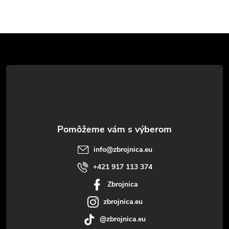
Z
á
p
ä
t
info
@
zbrojnica.eu
i
+421 917 113 374
Zbrojnica
e
zbrojnica.eu
@zbrojnica.eu