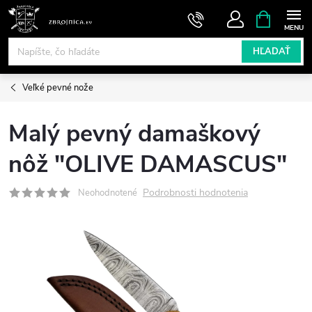
Prejsť
NÁKUPN
KOŠÍK
na
obsah
HĽADAŤ
Veľké pevné nože
Malý pevný damaškový
nôž "OLIVE DAMASCUS"
Podrobnosti hodnotenia
Neohodnotené