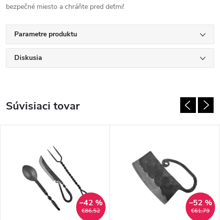
bezpečné miesto a chráňte pred deťmi!
Parametre produktu
Diskusia
Súvisiaci tovar
–42 %
–52 %
€86,52
€61,79