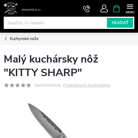
Prejsť
NÁKUPN
KOŠÍK
na
obsah
HĽADAŤ
Kuchynské nože
Malý kuchársky nôž
"KITTY SHARP"
Podrobnosti hodnotenia
Neohodnotené