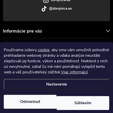
@zbrojnica.eu
Informácie pre vás
Facebook
Používame súbory
cookie
, aby sme vám umožnili pohodlné
prehliadanie webovej stránky a vďaka analýze neustále
Prijímame online platby
zlepšovali jej funkcie, výkon a použiteľnosť. Niektoré z nich
sú nevyhnutné, zatiaľ čo iné nám pomáhajú vylepšiť tento
web a váš používateľský zážitok.
Viac informácií
Nastavenie
Copyright 2026
Zbrojnica
. Všetky práva vyhradené.
Upraviť nastavenie
cookies
Odmietnuť
Súhlasím
Vytvoril Shoptet