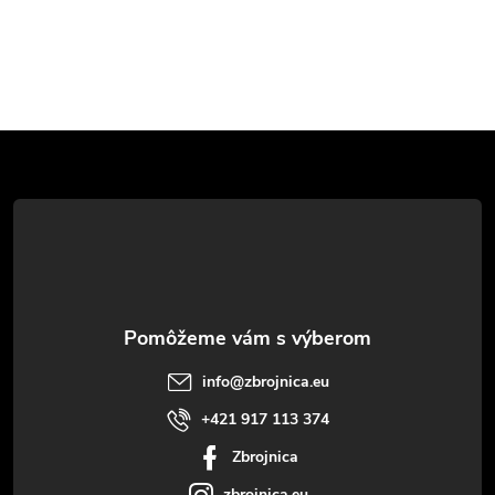
Z
á
p
ä
t
info
@
zbrojnica.eu
i
+421 917 113 374
Zbrojnica
e
zbrojnica.eu