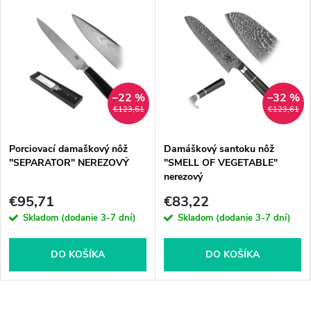
–22 %
–32 %
€123,61
€123,61
Porciovací damaškový nôž
Damáškový santoku nôž
"SEPARATOR" NEREZOVÝ
"SMELL OF VEGETABLE"
nerezový
€95,71
€83,22
Skladom (dodanie 3-7 dní)
Skladom (dodanie 3-7 dní)
DO KOŠÍKA
DO KOŠÍKA