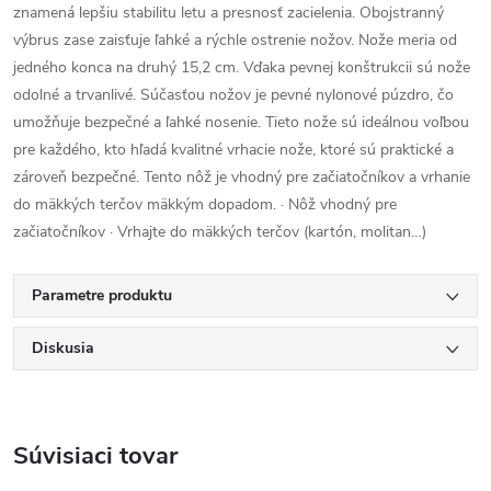
znamená lepšiu stabilitu letu a presnosť zacielenia. Obojstranný
výbrus zase zaisťuje ľahké a rýchle ostrenie nožov. Nože meria od
jedného konca na druhý 15,2 cm. Vďaka pevnej konštrukcii sú nože
odolné a trvanlivé. Súčasťou nožov je pevné nylonové púzdro, čo
umožňuje bezpečné a ľahké nosenie. Tieto nože sú ideálnou voľbou
pre každého, kto hľadá kvalitné vrhacie nože, ktoré sú praktické a
zároveň bezpečné. Tento nôž je vhodný pre začiatočníkov a vrhanie
do mäkkých terčov mäkkým dopadom. · Nôž vhodný pre
začiatočníkov · Vrhajte do mäkkých terčov (kartón, molitan…)
Parametre produktu
Diskusia
Súvisiaci tovar