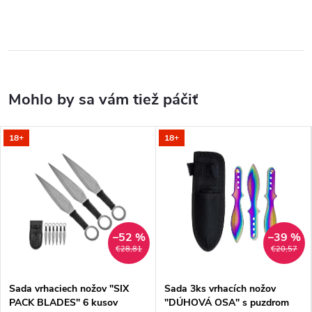
18+
18+
–52 %
–39 %
€28,81
€20,57
Sada vrhaciech nožov "SIX
Sada 3ks vrhacích nožov
PACK BLADES" 6 kusov
"DÚHOVÁ OSA" s puzdrom