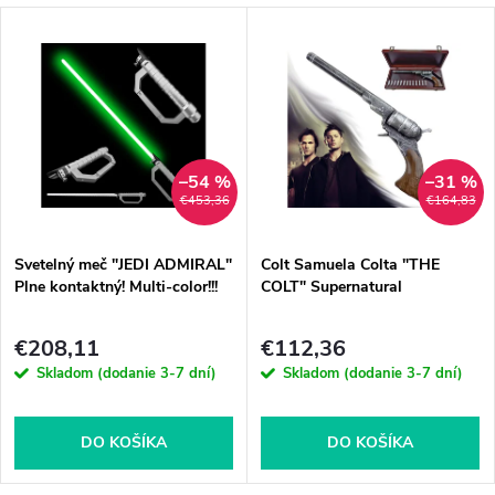
–54 %
–31 %
€453,36
€164,83
Svetelný meč "JEDI ADMIRAL"
Colt Samuela Colta "THE
Plne kontaktný! Multi-color!!!
COLT" Supernatural
€208,11
€112,36
Skladom (dodanie 3-7 dní)
Skladom (dodanie 3-7 dní)
DO KOŠÍKA
DO KOŠÍKA