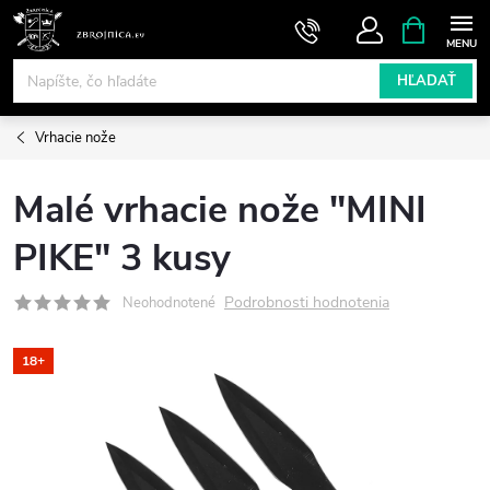
Prejsť
NÁKUPN
KOŠÍK
na
obsah
HĽADAŤ
Vrhacie nože
Malé vrhacie nože "MINI
PIKE" 3 kusy
Podrobnosti hodnotenia
Neohodnotené
18+