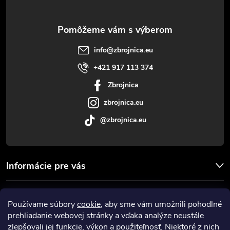
ä
t
info
@
zbrojnica.eu
i
+421 917 113 374
Zbrojnica
e
zbrojnica.eu
@zbrojnica.eu
Informácie pre vás
Facebook
Používame súbory
cookie
, aby sme vám umožnili pohodlné
prehliadanie webovej stránky a vďaka analýze neustále
Prijímame online platby
zlepšovali jej funkcie, výkon a použiteľnosť. Niektoré z nich