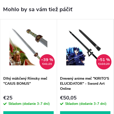
–39 %
–51 %
€41,29
€103,29
Dlhý mäkčený Rímsky meč
Drevený anime meč "KIRITO'S
"CAIUS BONUS"
ELUCIDATOR" - Sword Art
Online
€25
€50,05
Skladom (dodanie 3-7 dní)
Skladom (dodanie 3-7 dní)