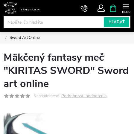
Prejsť
NÁKUPN
KOŠÍK
na
obsah
HĽADAŤ
Sword Art Online
Mäkčený fantasy meč
"KIRITAS SWORD" Sword
art online
Podrobnosti hodnotenia
Neohodnotené