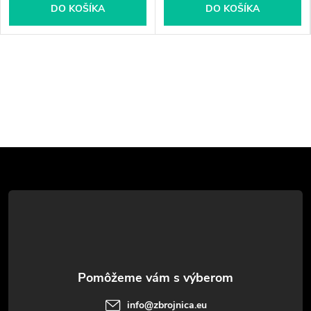
DO KOŠÍKA
DO KOŠÍKA
Z
á
p
ä
t
info
@
zbrojnica.eu