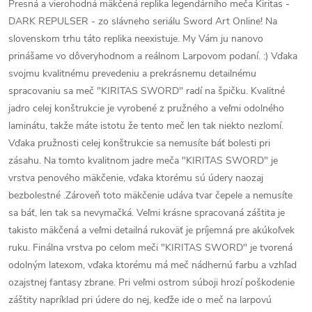
Presná a vierohodná mäkčená replika legendárního meča Kiritas -
DARK REPULSER - zo slávneho seriálu Sword Art Online! Na
slovenskom trhu táto replika neexistuje. My Vám ju nanovo
prinášame vo dôveryhodnom a reálnom Larpovom podaní. :) Vďaka
svojmu kvalitnému prevedeniu a prekrásnemu detailnému
spracovaniu sa meč "KIRITAS SWORD" radí na špičku. Kvalitné
jadro celej konštrukcie je vyrobené z pružného a veľmi odolného
laminátu, takže máte istotu že tento meč len tak niekto nezlomí.
Vďaka pružnosti celej konštrukcie sa nemusíte báť bolesti pri
zásahu. Na tomto kvalitnom jadre meča "KIRITAS SWORD" je
vrstva penového mäkčenie, vďaka ktorému sú údery naozaj
bezbolestné .Zároveň toto mäkčenie udáva tvar čepele a nemusíte
sa báť, len tak sa nevymačká. Veľmi krásne spracovaná záštita je
takisto mäkčená a veľmi detailná rukoväť je príjemná pre akúkoľvek
ruku. Finálna vrstva po celom meči "KIRITAS SWORD" je tvorená
odolným latexom, vďaka ktorému má meč nádhernú farbu a vzhľad
ozajstnej fantasy zbrane. Pri veľmi ostrom súboji hrozí poškodenie
záštity napríklad pri údere do nej, keďže ide o meč na larpovú