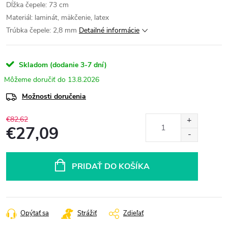
Dĺžka čepele: 73 cm
Materiál: laminát, mäkčenie, latex
Trúbka čepele: 2,8 mm
Detailné informácie
Skladom (dodanie 3-7 dní)
13.8.2026
Možnosti doručenia
€82,62
€27,09
Jednotková
cena:
PRIDAŤ DO KOŠÍKA
Opýtať sa
Strážiť
Zdieľať