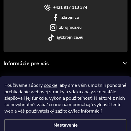
i
+421 917 113 374
Zbrojnica
e
zbrojnica.eu
@zbrojnica.eu
Informácie pre vás
Facebook
Používame súbory
cookie
, aby sme vám umožnili pohodlné
prehliadanie webovej stránky a vďaka analýze neustále
Prijímame online platby
zlepšovali jej funkcie, výkon a použiteľnosť. Niektoré z nich
sú nevyhnutné, zatiaľ čo iné nám pomáhajú vylepšiť tento
web a váš používateľský zážitok.
Viac informácií
Nastavenie