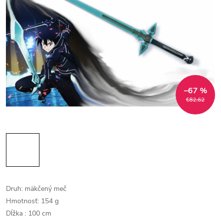
–67 %
€82,62
Druh: mäkčený meč
Hmotnosť: 154 g
Dĺžka : 100 cm