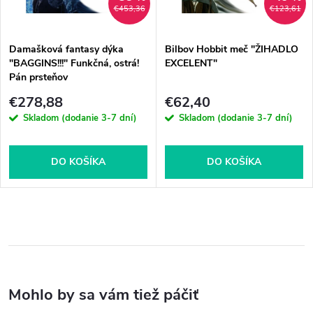
€453,36
€123,61
Damašková fantasy dýka
Bilbov Hobbit meč "ŽIHADLO
"BAGGINS!!!" Funkčná, ostrá!
EXCELENT"
Pán prsteňov
€278,88
€62,40
Skladom (dodanie 3-7 dní)
Skladom (dodanie 3-7 dní)
DO KOŠÍKA
DO KOŠÍKA