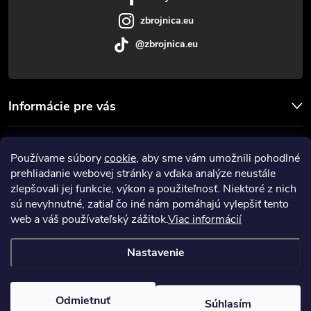
e
zbrojnica.eu
@zbrojnica.eu
Informácie pre vás
Facebook
Používame súbory
cookie
, aby sme vám umožnili pohodlné
prehliadanie webovej stránky a vďaka analýze neustále
Prijímame online platby
zlepšovali jej funkcie, výkon a použiteľnosť. Niektoré z nich
sú nevyhnutné, zatiaľ čo iné nám pomáhajú vylepšiť tento
web a váš používateľský zážitok.
Viac informácií
Nastavenie
Copyright 2026
Zbrojnica
. Všetky práva vyhradené.
Upraviť nastavenie
cookies
Odmietnuť
Súhlasím