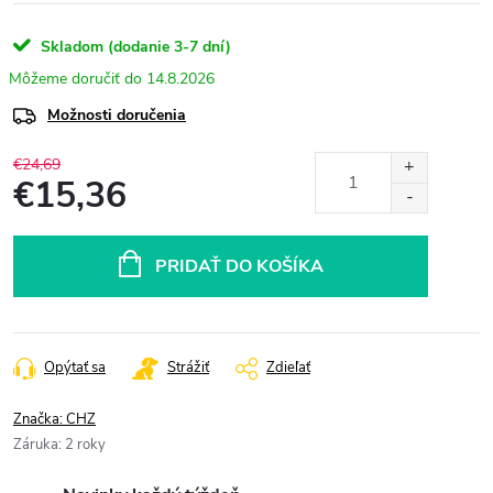
Skladom (dodanie 3-7 dní)
14.8.2026
Možnosti doručenia
€24,69
€15,36
Jednotková
cena:
PRIDAŤ DO KOŠÍKA
Opýtať sa
Strážiť
Zdieľať
Značka:
CHZ
Záruka
:
2 roky