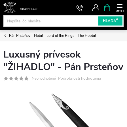
Prejsť
NÁKUPN
KOŠÍK
na
obsah
HĽADAŤ
Pán Prsteňov - Hobit - Lord of the Rings - The Hobbit
Luxusný prívesok
"ŽIHADLO" - Pán Prsteňov
Podrobnosti hodnotenia
Neohodnotené