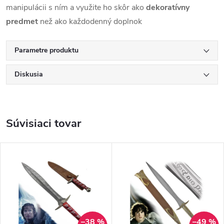
manipulácii s ním a využite ho skôr ako
dekoratívny
predmet
než ako každodenný doplnok
Parametre produktu
Diskusia
Súvisiaci tovar
–38 %
–49 %