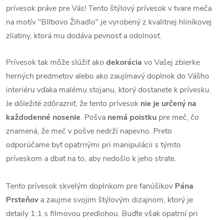
prívesok práve pre Vás! Tento štýlový prívesok v tvare meča
na motív "BIlbovo Žihadlo" je vyrobený z kvalitnej hliníkovej
zliatiny, ktorá mu dodáva pevnosť a odolnosť.
Prívesok tak môže slúžiť ako
dekorácia
vo Vašej zbierke
herných predmetov alebo ako zaujímavý doplnok do Vášho
interiéru vďaka malému stojanu, ktorý dostanete k prívesku.
Je dôležité zdôrazniť, že tento prívesok
nie je určený na
každodenné nosenie
. Pošva
nemá
poistku
pre meč, čo
znamená, že meč v pošve nedrží napevno. Preto
odporúčame byť opatrnými pri manipulácii s týmto
príveskom a dbať na to, aby nedošlo k jeho strate.
Tento prívesok skvelým doplnkom pre fanúšikov
Pána
Prsteňov
a zaujme svojim štýlovým dizajnom, ktorý je
detaily 1:1 s filmovou predlohou. Buďte však opatrní pri