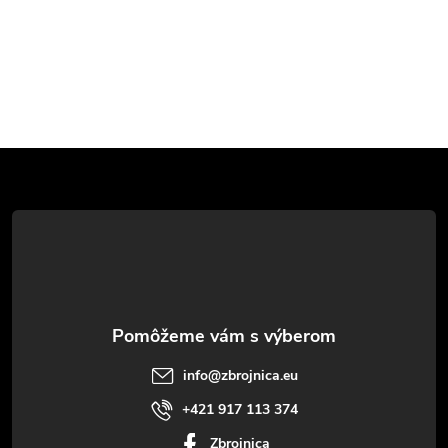
Z
á
p
ä
t
info
@
zbrojnica.eu
i
+421 917 113 374
Zbrojnica