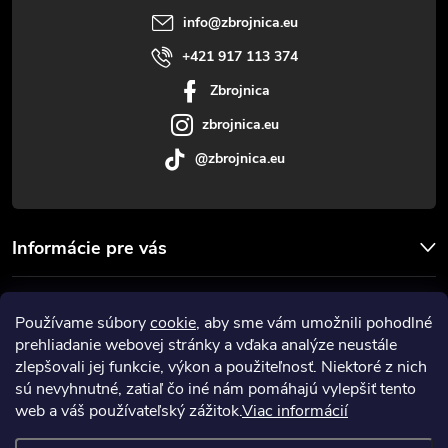
t
info
@
zbrojnica.eu
i
+421 917 113 374
Zbrojnica
e
zbrojnica.eu
@zbrojnica.eu
Informácie pre vás
Facebook
Používame súbory
cookie
, aby sme vám umožnili pohodlné
prehliadanie webovej stránky a vďaka analýze neustále
Prijímame online platby
zlepšovali jej funkcie, výkon a použiteľnosť. Niektoré z nich
sú nevyhnutné, zatiaľ čo iné nám pomáhajú vylepšiť tento
web a váš používateľský zážitok.
Viac informácií