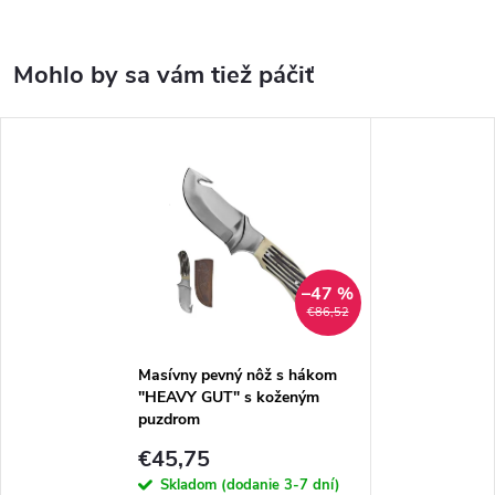
–47 %
€86,52
Masívny pevný nôž s hákom
"HEAVY GUT" s koženým
puzdrom
€45,75
Skladom (dodanie 3-7 dní)