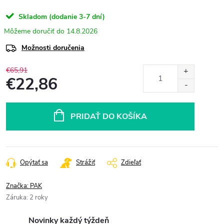
Skladom (dodanie 3-7 dní)
14.8.2026
Možnosti doručenia
€65,91
€22,86
Jednotková
cena:
PRIDAŤ DO KOŠÍKA
Opýtať sa
Strážiť
Zdieľať
Značka:
PAK
Záruka
:
2 roky
Novinky každý týždeň