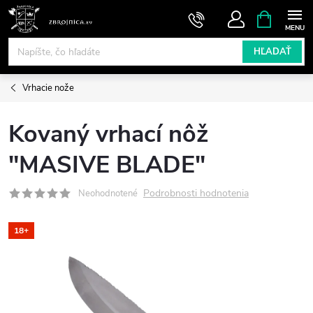
Prejsť
NÁKUPN
KOŠÍK
na
obsah
HĽADAŤ
Vrhacie nože
Kovaný vrhací nôž
"MASIVE BLADE"
Podrobnosti hodnotenia
Neohodnotené
18+