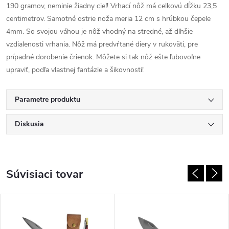
190 gramov, neminie žiadny cieľ! Vrhací nôž má celkovú dĺžku 23,5
centimetrov. Samotné ostrie noža meria 12 cm s hrúbkou čepele
4mm. So svojou váhou je nôž vhodný na stredné, až dlhšie
vzdialenosti vrhania. Nôž má predvŕtané diery v rukoväti, pre
prípadné dorobenie črienok. Môžete si tak nôž ešte ľubovoľne
upraviť, podľa vlastnej fantázie a šikovnosti!
Parametre produktu
Diskusia
Súvisiaci tovar