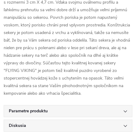
s rozmermi 3 cm X 4,7 cm. Vďaka svojmu oválnemu profilu a
ľahkému prehnutiu sa veľmi dobre drží a umožňuje veľmi príjemnú
manipuláciu so sekerou. Povrch poriska je potom napustený
voskom, ktorý porisko chráni pred vplyvom prostredia. Konštrukcia
sekery je potom usadená z vrchu a vyklínovaná, takže sa nemusíte
báť, že by sa Vám sekera od poriska oddelila. Táto sekera je vhodná
nielen pre prácu s polenami alebo v lese pri sekaní dreva, ale aj na
hádzanie sekery na terč alebo ako spoločník na dlhé aj krátke
výpravy do divočiny. Súčasťou tejto kvalitnej kovanej sekery
"FLYING VIKING" je potom tiež kvalitné puzdro vyrobené zo
stopercentnej hovädzej kože s uchytením na opasok. Táto veľmi
kvalitná sekera sa stane Vaším plnohodnotným spoločníkom na
kempovanie alebo ako vrhacia špecialitka.
Parametre produktu
Diskusia