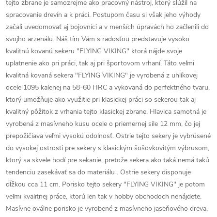
tejto zbrane je samozrejme ako pracovný nástroj, ktorý slúžil na
spracovanie drevín a k práci. Postupom času si však jeho výhody
začali uvedomovať aj bojovníci a v menších úpravách ho začlenili do
svojho arzenálu. Náš tím Vám s radosťou predstavuje vysoko
kvalitnú kovanú sekeru "FLYING VIKING" ktorá nájde svoje
uplatnenie ako pri práci, tak aj pri športovom vrhaní. Táto veľmi
kvalitná kovaná sekera "FLYING VIKING" je vyrobená z uhlíkovej
ocele 1095 kalenej na 58-60 HRC a vykovaná do perfektného tvaru,
ktorý umožňuje ako využitie pri klasickej práci so sekerou tak aj
kvalitný pôžitok z vrhania tejto klasickej zbrane. Hlavica samotná je
vyrobená z masívneho kusu ocele o priemernej sile 12 mm, čo jej
prepožičiava veľmi vysokú odolnosť. Ostrie tejto sekery je vybrúsené
do vysokej ostrosti pre sekery s klasickým šošovkovitým výbrusom,
ktorý sa skvele hodí pre sekanie, pretože sekera ako taká nemá takú
tendenciu zasekávať sa do materiálu . Ostrie sekery disponuje
dĺžkou cca 11 cm. Porisko tejto sekery "FLYING VIKING" je potom
veľmi kvalitnej práce, ktorú len tak v hobby obchodoch nenájdete.
Masívne oválne porisko je vyrobené z masívneho jaseňového dreva,