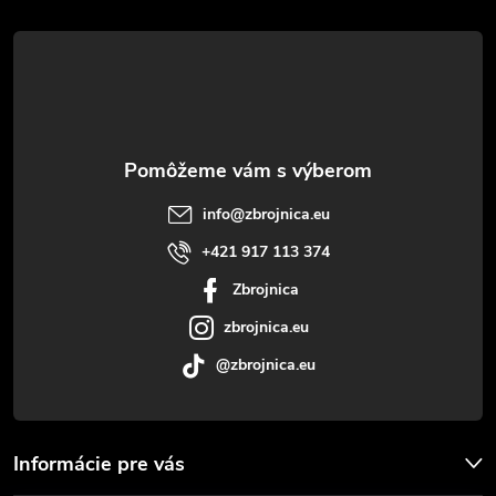
á
p
ä
t
info
@
zbrojnica.eu
i
+421 917 113 374
Zbrojnica
e
zbrojnica.eu
@zbrojnica.eu
Informácie pre vás