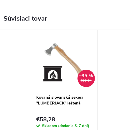
Súvisiaci tovar
–35 %
€90,64
Kovaná slovanská sekera
"LUMBERJACK" leštená
€58,28
Skladom (dodanie 3-7 dní)