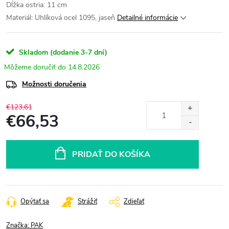
Dĺžka ostria: 11 cm
Materiál: Uhlíková ocel 1095, jaseň
Detailné informácie
Skladom (dodanie 3-7 dní)
14.8.2026
Možnosti doručenia
€123,61
€66,53
Jednotková
cena:
PRIDAŤ DO KOŠÍKA
Opýtať sa
Strážiť
Zdieľať
Značka:
PAK