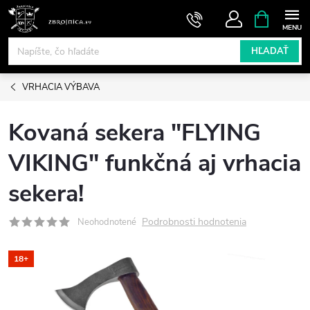
Prejsť
NÁKUPN
KOŠÍK
na
obsah
HĽADAŤ
VRHACIA VÝBAVA
Kovaná sekera "FLYING
VIKING" funkčná aj vrhacia
sekera!
Podrobnosti hodnotenia
Neohodnotené
18+