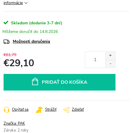
informácie
Skladom (dodanie 3-7 dní)
14.8.2026
Možnosti doručenia
€61,79
€29,10
Jednotková
cena:
PRIDAŤ DO KOŠÍKA
Opýtať sa
Strážiť
Zdieľať
Značka:
PAK
Záruka
:
2 roky