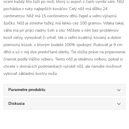
ocení každý, kto túži po noži, ktorý si aspoň z časti vyrobí sám. Nôž
pochádza z ruky najlepších kováčov. Celý nôž má dĺžku 24
centimetrov. Nôž má 15 centimetrov dlhú čepeľ a veľmi výraznú
špičku. Nôž je stredne ťažký, má ľahko cez 100 gramov. Vďaka takej
váhe má pri práci riadny švih a silu. Môžete s ním bez problémov
kosiť vetvy, vyrezávať či vrhať. Ide o veľmi kvalitný, kovaný a dobre
prenosný kúsok, s ktorým budete 100% spokojní. Rukoväť je 9 cm
dlhá a sú v nej dve predvŕtané dierky. Tie slúžia práve na pripevnenie
črienok podľa Vášho výberu. Tento nôž je ideálnou voľbou, pokiaľ si
chcete v domácich podmienkach vyrobiť nôž, ale nemáte možnosť
vykovať základnú kostru noža.
Parametre produktu
Diskusia