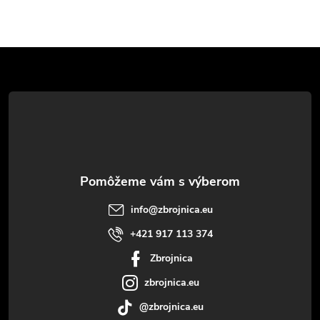
Z
á
p
ä
t
info
@
zbrojnica.eu
i
+421 917 113 374
Zbrojnica
e
zbrojnica.eu
@zbrojnica.eu