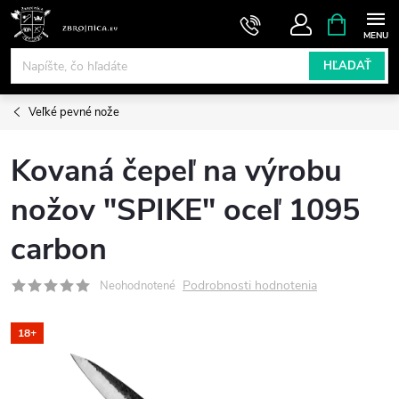
Prejsť
NÁKUPN
KOŠÍK
na
obsah
HĽADAŤ
Veľké pevné nože
Kovaná čepeľ na výrobu
nožov "SPIKE" oceľ 1095
carbon
Podrobnosti hodnotenia
Neohodnotené
18+