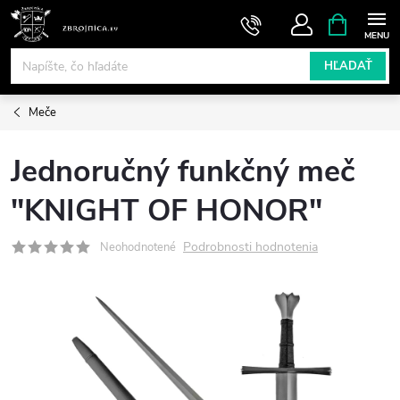
Prejsť
NÁKUPN
KOŠÍK
na
obsah
HĽADAŤ
Meče
Jednoručný funkčný meč
"KNIGHT OF HONOR"
Podrobnosti hodnotenia
Neohodnotené