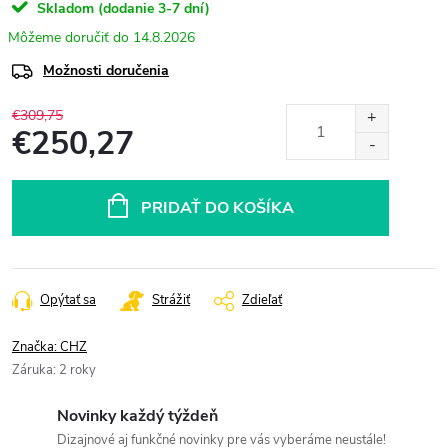
Skladom (dodanie 3-7 dní)
14.8.2026
Možnosti doručenia
€309,75
€250,27
Jednotková
cena:
PRIDAŤ DO KOŠÍKA
Opýtať sa
Strážiť
Zdieľať
Značka:
CHZ
Záruka
:
2 roky
Novinky každý týždeň
Dizajnové aj funkčné novinky pre vás vyberáme neustále!