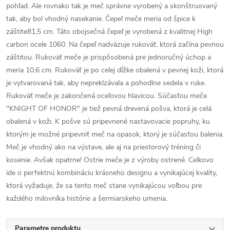
pohľad. Ale rovnako tak je meč správne vyrobený a skonštruovaný
tak, aby bol vhodný nasekanie. Čepeľ meče meria od špice k
záštite81,5 cm. Táto obojsečná čepeľ je vyrobená z kvalitnej High
carbon ocele 1060. Na čepeľ nadväzuje rukoväť, ktorá začína pevnou
záštitou. Rukoväť meče je prispôsobená pre jednoručný úchop a
meria 10,6 cm. Rukoväť je po celej dĺžke obalená v pevnej koži, ktorá
je vytvarovaná tak, aby nepreklzávala a pohodlne sedela v ruke.
Rukoväť meče je zakončená oceľovou hlavicou. Súčasťou meče
"KNIGHT OF HONOR" je tiež pevná drevená pošva, ktorá je celá
obalená v koži. K pošve sú pripevnené nastavovacie popruhy, ku
ktorým je možné pripevniť meč na opasok, ktorý je súčasťou balenia.
Meč je vhodný ako na výstave, ale aj na priestorový tréning či
kosenie. Avšak opatrne! Ostrie meče je z výroby ostrené. Celkovo
ide o perfektnú kombináciu krásneho designu a vynikajúcej kvality,
ktorá vyžaduje, že sa tento meč stane vynikajúcou voľbou pre
každého milovníka histórie a šermiarskeho umenia.
Parametre produktu