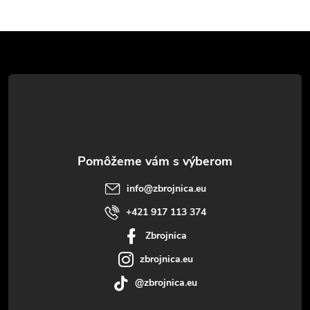
Z
á
p
ä
t
info
@
zbrojnica.eu
i
+421 917 113 374
Zbrojnica
e
zbrojnica.eu
@zbrojnica.eu