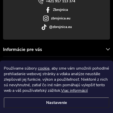
i
+421 917 113 374
Zbrojnica
e
zbrojnica.eu
@zbrojnica.eu
Informácie pre vás
Facebook
Používame súbory
cookie
, aby sme vám umožnili pohodlné
prehliadanie webovej stránky a vďaka analýze neustále
Prijímame online platby
zlepšovali jej funkcie, výkon a použiteľnosť. Niektoré z nich
sú nevyhnutné, zatiaľ čo iné nám pomáhajú vylepšiť tento
web a váš používateľský zážitok.
Viac informácií
Nastavenie
Copyright 2026
Zbrojnica
. Všetky práva vyhradené.
Upraviť nastavenie