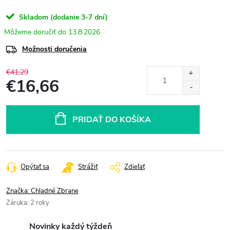
Skladom (dodanie 3-7 dní)
13.8.2026
Možnosti doručenia
€41,29
€16,66
Jednotková
cena:
PRIDAŤ DO KOŠÍKA
Opýtať sa
Strážiť
Zdieľať
Značka:
Chladné Zbrane
Záruka
:
2 roky
Novinky každý týždeň