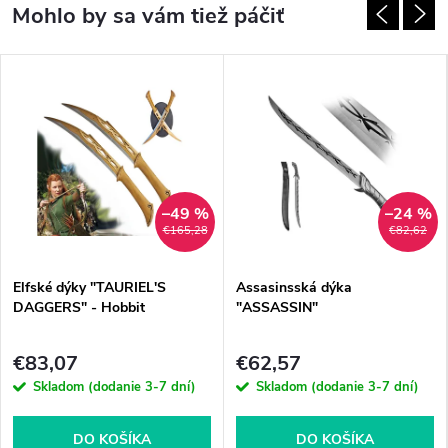
–49 %
–24 %
€165,28
€82,62
Elfské dýky "TAURIEL'S
Assasinsská dýka
DAGGERS" - Hobbit
"ASSASSIN"
€83,07
€62,57
Skladom (dodanie 3-7 dní)
Skladom (dodanie 3-7 dní)
DO KOŠÍKA
DO KOŠÍKA