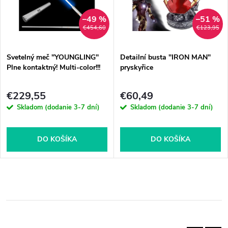
–49 %
–51 %
€454,60
€123,95
Svetelný meč "YOUNGLING"
Detailní busta "IRON MAN"
Plne kontaktný! Multi-color!!!
pryskyřice
€229,55
€60,49
Skladom (dodanie 3-7 dní)
Skladom (dodanie 3-7 dní)
DO KOŠÍKA
DO KOŠÍKA