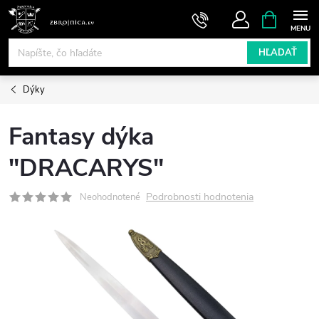
Prejsť
NÁKUPN
KOŠÍK
na
obsah
HĽADAŤ
Dýky
Fantasy dýka
"DRACARYS"
Podrobnosti hodnotenia
Neohodnotené