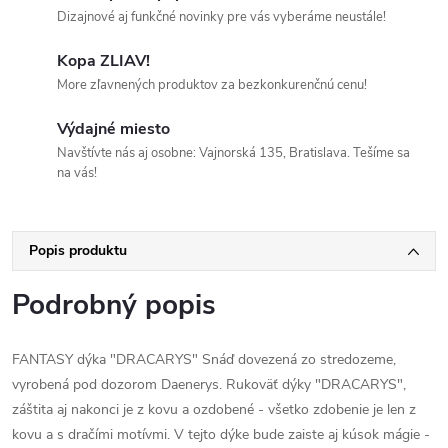
Dizajnové aj funkčné novinky pre vás vyberáme neustále!
Kopa ZLIAV!
More zľavnených produktov za bezkonkurenčnú cenu!
Výdajné miesto
Navštívte nás aj osobne: Vajnorská 135, Bratislava. Tešíme sa
na vás!
Popis produktu
Podrobný popis
FANTASY dýka "DRACARYS" Snáď dovezená zo stredozeme,
vyrobená pod dozorom Daenerys. Rukoväť dýky "DRACARYS",
záštita aj nakonci je z kovu a ozdobené - všetko zdobenie je len z
kovu a s dračími motívmi. V tejto dýke bude zaiste aj kúsok mágie -