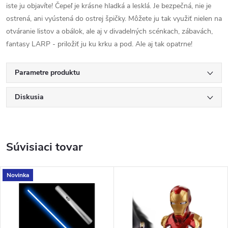
iste ju objavíte! Čepeľ je krásne hladká a lesklá. Je bezpečná, nie je
ostrená, ani vyústená do ostrej špičky. Môžete ju tak využiť nielen na
otváranie listov a obálok, ale aj v divadelných scénkach, zábavách,
fantasy LARP - priložiť ju ku krku a pod. Ale aj tak opatrne!
Parametre produktu
Diskusia
Súvisiaci tovar
Novinka