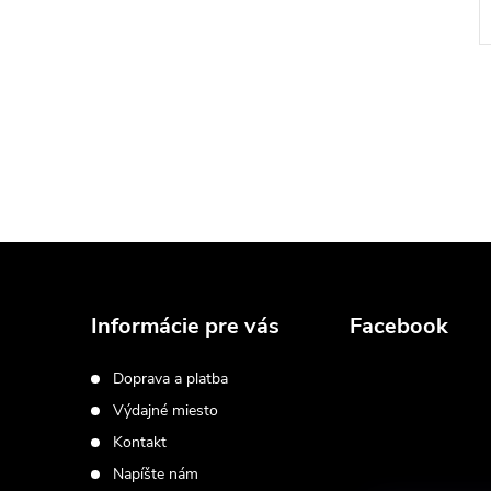
Z
á
Informácie pre vás
Facebook
p
Doprava a platba
Výdajné miesto
ä
Kontakt
t
Napíšte nám