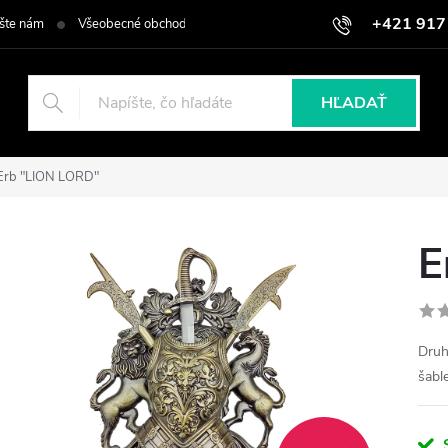
+421 917
šte nám
Všeobecné obchodné podmienky
Podmienky ochrany osob
HĽADAŤ
Erb "LION LORD"
E
Druh
šabl
S