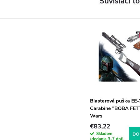
Súvisiaci t
Blasterová puška EE-
Carabine "BOBA FETT
Wars
€83,22
Skladom
DO
(dodanie 3-7 dní)