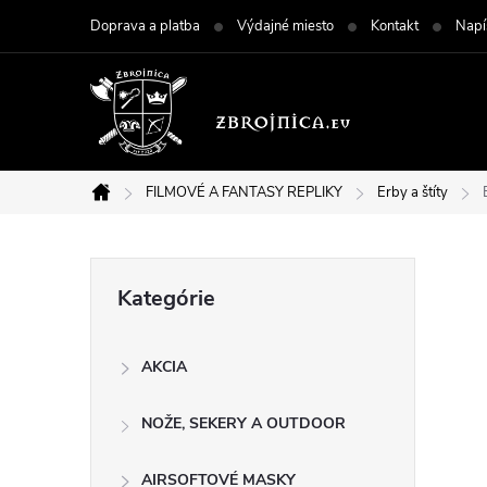
Prejsť
Doprava a platba
Výdajné miesto
Kontakt
Napí
na
obsah
FILMOVÉ A FANTASY REPLIKY
Erby a štíty
Domov
B
Preskočiť
Kategórie
kategórie
o
AKCIA
č
NOŽE, SEKERY A OUTDOOR
n
AIRSOFTOVÉ MASKY