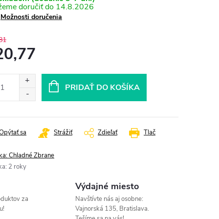
14.8.2026
Možnosti doručenia
81
20,77
otková
:
PRIDAŤ DO KOŠÍKA
Opýtať sa
Strážiť
Zdieľať
Tlač
ka:
Chladné Zbrane
ka
:
2 roky
Výdajné miesto
oduktov za
Navštívte nás aj osobne:
u!
Vajnorská 135, Bratislava.
Tešíme sa na vás!