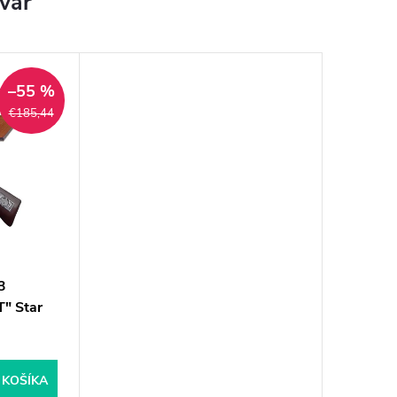
ovar
–55 %
€185,44
3
" Star
 KOŠÍKA