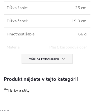
Dĺžka šable
:
25 cm
Dĺžka čepeľ
:
19,3 cm
Hmotnosť šable
:
66 g
Materiál
:
Plasť, karbónová oceľ
VŠETKY PARAMETRE
Produkt nájdete v tejto kategórii
Erby a štíty