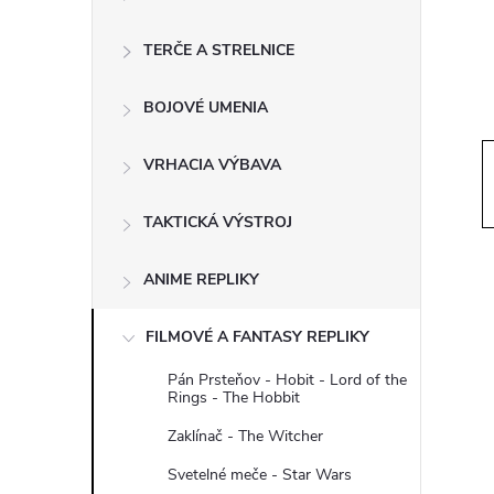
ý
p
TERČE A STRELNICE
a
BOJOVÉ UMENIA
n
VRHACIA VÝBAVA
e
TAKTICKÁ VÝSTROJ
l
ANIME REPLIKY
FILMOVÉ A FANTASY REPLIKY
Pán Prsteňov - Hobit - Lord of the
Rings - The Hobbit
Zaklínač - The Witcher
Svetelné meče - Star Wars