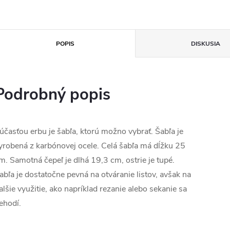
POPIS
DISKUSIA
Podrobný popis
účasťou erbu je šabľa, ktorú možno vybrať. Šabľa je
yrobená z karbónovej ocele. Celá šabľa má dĺžku 25
m. Samotná čepeľ je dlhá 19,3 cm, ostrie je tupé.
abľa je dostatočne pevná na otváranie listov, avšak na
alšie využitie, ako napríklad rezanie alebo sekanie sa
ehodí.