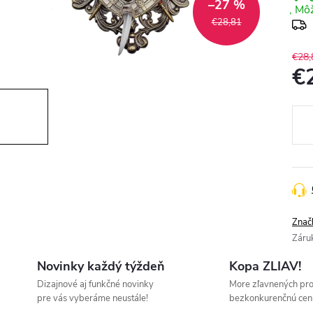
–27 %
€28,81
€28,
€
Jedn
cena
Znač
Záru
Novinky každý týždeň
Kopa ZLIAV!
Dizajnové aj funkčné novinky
More zľavnených pr
pre vás vyberáme neustále!
bezkonkurenčnú cen