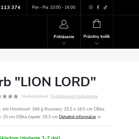
 113 374
ných údajov
Pon - Pia: 10:00 - 16:00
NÁKUPNÝ
KOŠÍK
Prázdny košík
Prihlásenie
rb "LION LORD"
Podrobnosti hodnotenia
Neohodnotené
: erb Hmotnosť: 169 g Rozmery: 25,5 x 18,5 cm Dĺžka
e: 25 cm Dĺžka čepele: 19,3 cm
Detailné informácie
kladom (dodanie 3-7 dní)