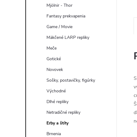
Mjölnir - Thor
Fantasy prekvapenia
Game / Movie
Mäkčené LARP repliky
Meče
Gotické
Novovek
S
Sošky, postavičky, figúrky
v
Východné
c
Dlhé repliky
Š
ď
Netradičné repliky
n
Erby a štíty
Brnenia