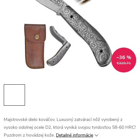
–36 %
€329,71
Majstrovské dielo kováčov. Luxusný zatvárací nôž vyrobený z
vysoko odolnej ocele D2, ktorá vyniká svojou tvrdosťou 58-60 HRC!
Puzdrom z hovädzej kože.
Detailné informácie