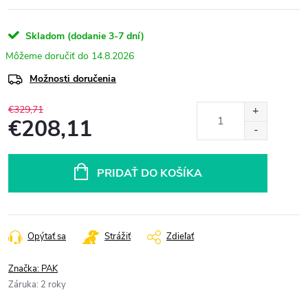
Skladom (dodanie 3-7 dní)
14.8.2026
Možnosti doručenia
€329,71
€208,11
Jednotková
cena:
PRIDAŤ DO KOŠÍKA
Opýtať sa
Strážiť
Zdieľať
Značka:
PAK
Záruka
:
2 roky