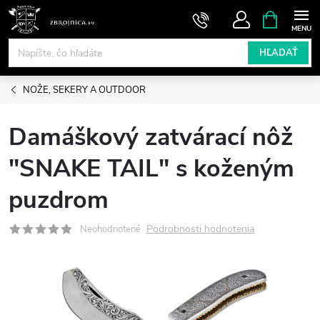
Prejsť
NÁKUPN
KOŠÍK
na
obsah
HĽADAŤ
NOŽE, SEKERY A OUTDOOR
Damáškový zatvárací nôž
"SNAKE TAIL" s koženým
puzdrom
Podrobnosti hodnotenia
Neohodnotené