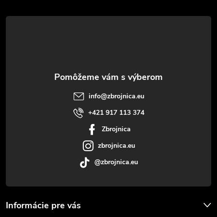
á
p
ä
t
info
@
zbrojnica.eu
i
+421 917 113 374
Zbrojnica
e
zbrojnica.eu
@zbrojnica.eu
Informácie pre vás