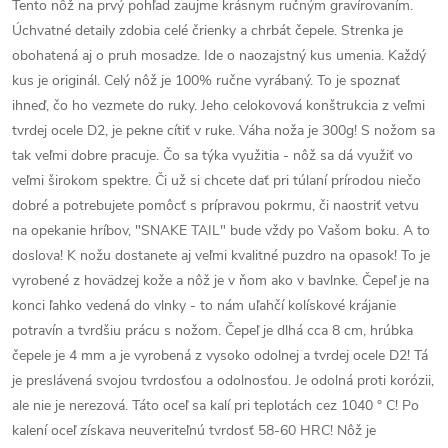
Tento nôž na prvý pohľad zaujme krásnym ručným gravírovaním.
Úchvatné detaily zdobia celé črienky a chrbát čepele. Strenka je
obohatená aj o pruh mosadze. Ide o naozajstný kus umenia. Každý
kus je originál. Celý nôž je 100% ručne vyrábaný. To je spoznať
ihneď, čo ho vezmete do ruky. Jeho celokovová konštrukcia z veľmi
tvrdej ocele D2, je pekne cítiť v ruke. Váha noža je 300g! S nožom sa
tak veľmi dobre pracuje. Čo sa týka využitia - nôž sa dá využiť vo
veľmi širokom spektre. Či už si chcete dať pri túlaní prírodou niečo
dobré a potrebujete pomôcť s prípravou pokrmu, či naostriť vetvu
na opekanie hríbov, "SNAKE TAIL" bude vždy po Vašom boku. A to
doslova! K nožu dostanete aj veľmi kvalitné puzdro na opasok! To je
vyrobené z hovädzej kože a nôž je v ňom ako v bavlnke. Čepeľ je na
konci ľahko vedená do vlnky - to nám uľahčí kolískové krájanie
potravín a tvrdšiu prácu s nožom. Čepeľ je dlhá cca 8 cm, hrúbka
čepele je 4 mm a je vyrobená z vysoko odolnej a tvrdej ocele D2! Tá
je preslávená svojou tvrdosťou a odolnosťou. Je odolná proti korózii,
ale nie je nerezová. Táto oceľ sa kalí pri teplotách cez 1040 ° C! Po
kalení oceľ získava neuveriteľnú tvrdosť 58-60 HRC! Nôž je