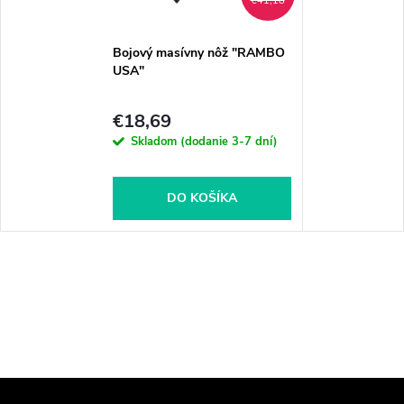
€41,18
Bojový masívny nôž "RAMBO
USA"
€18,69
Skladom (dodanie 3-7 dní)
DO KOŠÍKA
Z