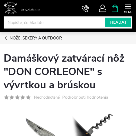
Prejsť
NÁKUPN
KOŠÍK
na
obsah
HĽADAŤ
NOŽE, SEKERY A OUTDOOR
Damáškový zatvárací nôž
"DON CORLEONE" s
vývrtkou a brúskou
Podrobnosti hodnotenia
Neohodnotené