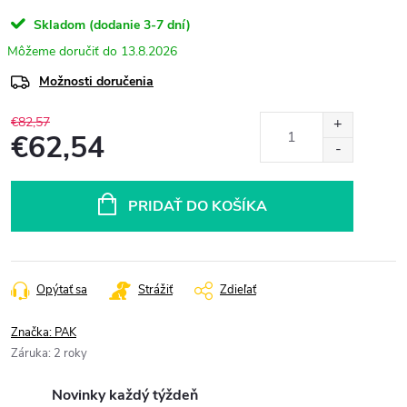
Skladom (dodanie 3-7 dní)
13.8.2026
Možnosti doručenia
€82,57
€62,54
Jednotková
cena:
PRIDAŤ DO KOŠÍKA
Opýtať sa
Strážiť
Zdieľať
Značka:
PAK
Záruka
:
2 roky
Novinky každý týždeň