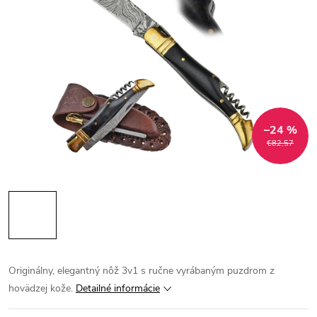
–24 %
€82,57
Originálny, elegantný nôž 3v1 s ručne vyrábaným puzdrom z
hovädzej kože.
Detailné informácie