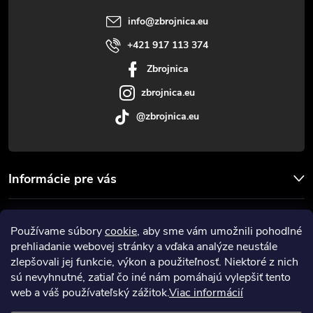
t
info
@
zbrojnica.eu
i
+421 917 113 374
Zbrojnica
e
zbrojnica.eu
@zbrojnica.eu
Informácie pre vás
Facebook
Používame súbory
cookie
, aby sme vám umožnili pohodlné
prehliadanie webovej stránky a vďaka analýze neustále
Prijímame online platby
zlepšovali jej funkcie, výkon a použiteľnosť. Niektoré z nich
sú nevyhnutné, zatiaľ čo iné nám pomáhajú vylepšiť tento
web a váš používateľský zážitok.
Viac informácií