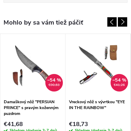
–54 %
–54 %
€90,83
€41,26
Damaškový nôž "PERSIAN
Vreckový nôž s vývrtkou "EYE
PRINCE" s pravým koženným
IN THE RAINBOW"
puzdrom
€41,68
€18,73
Skladom (dodanie 3-7 dní)
Skladom (dodanie 3-7 dní)