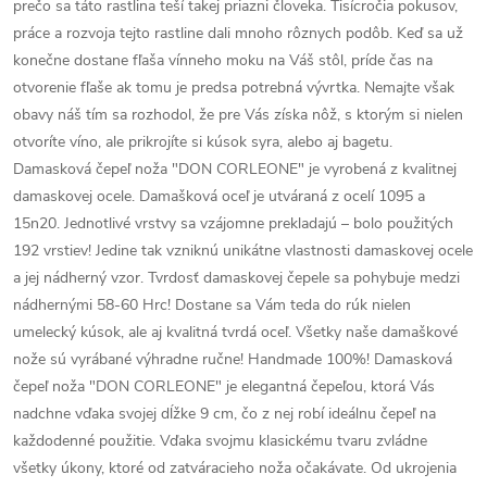
prečo sa táto rastlina teší takej priazni človeka. Tisícročia pokusov,
práce a rozvoja tejto rastline dali mnoho rôznych podôb. Keď sa už
konečne dostane fľaša vínneho moku na Váš stôl, príde čas na
otvorenie fľaše ak tomu je predsa potrebná vývrtka. Nemajte však
obavy náš tím sa rozhodol, že pre Vás získa nôž, s ktorým si nielen
otvoríte víno, ale prikrojíte si kúsok syra, alebo aj bagetu.
Damasková čepeľ noža "DON CORLEONE" je vyrobená z kvalitnej
damaskovej ocele. Damašková oceľ je utváraná z ocelí 1095 a
15n20. Jednotlivé vrstvy sa vzájomne prekladajú – bolo použitých
192 vrstiev! Jedine tak vzniknú unikátne vlastnosti damaskovej ocele
a jej nádherný vzor. Tvrdosť damaskovej čepele sa pohybuje medzi
nádhernými 58-60 Hrc! Dostane sa Vám teda do rúk nielen
umelecký kúsok, ale aj kvalitná tvrdá oceľ. Všetky naše damaškové
nože sú vyrábané výhradne ručne! Handmade 100%! Damasková
čepeľ noža "DON CORLEONE" je elegantná čepeľou, ktorá Vás
nadchne vďaka svojej dĺžke 9 cm, čo z nej robí ideálnu čepeľ na
každodenné použitie. Vďaka svojmu klasickému tvaru zvládne
všetky úkony, ktoré od zatváracieho noža očakávate. Od ukrojenia