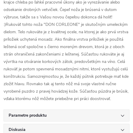
krajce chleba po ľahké pracovné úkony ako je vyrezávanie alebo
odsekanie drobných vetvičiek. Čepeľ noža je brúsená v dutom
výbruse, takže sa s Vašou novou čepeľou dokonca dá holiť!
:)Rukoväť tohto noža "DON CORLEONE" je skutočným umeleckým
dielom. Telo rukoväte je z kvalitnej ocele, na ktorej je ako prvá vrstva
príložiek uchytená mosadz. Ako finálna vrstva príložiek je použitá
leštená oceľ spoločne s čierno moreným drevom, ktorá je z oboch
strán ohraničená zakončeniami z leštenej. Súčasťou rukoväte je aj
vývrtka na otváranie korkových zátok, predovšetkým na víno. Celá
rukoväť je potom spevnená mosadznými nitmi, ktoré vystužujú celú
konštrukciu. Samozrejmosťou je, že každý pútnik potrebuje mať kde
zložiť hlavu. Rovnako tak aj tento nôž má svoje vlastné ručne
vyrobené puzdro z pravej hovädzej kože. Súčasťou púzdra je brúsik,
vďaka ktorému nôž môžete priebežne pri práci doostrovať.
Parametre produktu
Diskusia