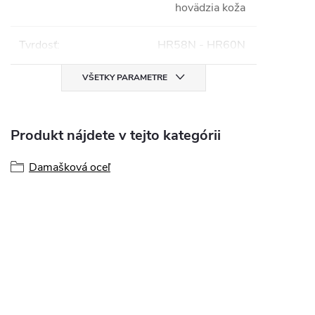
hovädzia koža
Tvrdosť
:
HR58N - HR60N
VŠETKY PARAMETRE
Produkt nájdete v tejto kategórii
Damašková oceľ