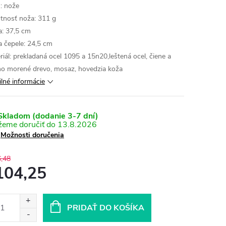
: nože
nosť noža: 311 g
a: 37,5 cm
a čepele: 24,5 cm
riál: prekladaná ocel 1095 a 15n20,leštená ocel, čiene a
no morené drevo, mosaz, hovedzia koža
ilné informácie
kladom (dodanie 3-7 dní)
13.8.2026
Možnosti doručenia
,48
104,25
otková
:
PRIDAŤ DO KOŠÍKA