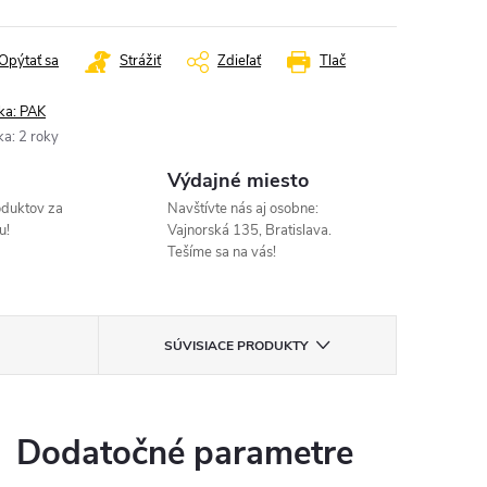
Opýtať sa
Strážiť
Zdieľať
Tlač
ka:
PAK
ka
:
2 roky
Výdajné miesto
oduktov za
Navštívte nás aj osobne:
u!
Vajnorská 135, Bratislava.
Tešíme sa na vás!
SÚVISIACE PRODUKTY
Dodatočné parametre