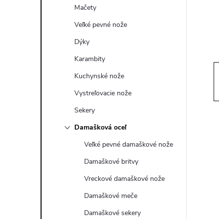
ý
Mačety
p
Veľké pevné nože
Dýky
a
Karambity
n
Kuchynské nože
Vystreľovacie nože
e
Sekery
l
Damašková oceľ
Veľké pevné damaškové nože
Damaškové britvy
Vreckové damaškové nože
Damaškové meče
Damaškové sekery