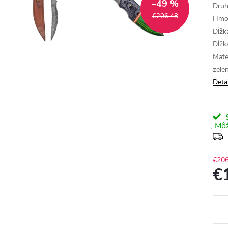
–49 %
Druh
€206,48
Hmot
Dĺžk
Dĺžk
Mate
zele
Deta
S
€206
€
Jedn
cena