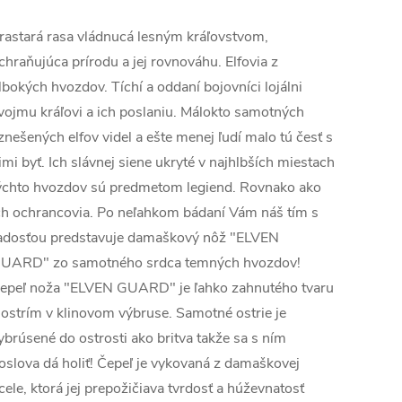
rastará rasa vládnucá lesným kráľovstvom,
chraňujúca prírodu a jej rovnováhu. Elfovia z
lbokých hvozdov.
Tíchí a oddaní bojovníci lojálni
vojmu kráľovi a ich poslaniu. Málokto samotných
znešených elfov videl a ešte menej ľudí malo tú česť s
imi byť. Ich slávnej siene ukryté v najhlbších miestach
ýchto hvozdov sú predmetom legiend. Rovnako ako
ch ochrancovia. Po neľahkom bádaní Vám náš tím s
adosťou predstavuje damaškový nôž "ELVEN
UARD" zo samotného srdca temných hvozdov!
epeľ noža "ELVEN GUARD" je ľahko zahnutého tvaru
 ostrím v klinovom výbruse. Samotné ostrie je
ybrúsené do ostrosti ako britva takže sa s ním
oslova dá holiť! Čepeľ je vykovaná z damaškovej
cele, ktorá jej prepožičiava tvrdosť a húževnatosť