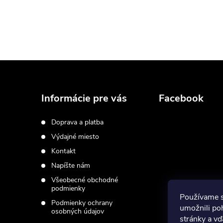
Z
á
Informácie pre vás
Facebook
p
Doprava a platba
Výdajné miesto
ä
Kontakt
t
Napíšte nám
Všeobecné obchodné
i
podmienky
Používame 
Podmienky ochrany
umožnili po
osobných údajov
e
stránky a vď