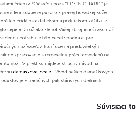
asťami črienky. Súčasťou noža "ELVEN GUARD" je
učne šité a zdobené puzdro z pravej hovädzej kože,
toré len pridá na estetickom a praktickom zážitku z
ejto čepele. Či už ako klenot Vašej zbrojnice či ako nôž
re dennú potrebu je táto čepeľ vhodná aj pre
áročných užívateľov, ktorí ocenia predovšetkým
valitné spracovanie a remeselnú prácu odvedenú na
omto noži. V prekliku nájdete stručný návod na
držbu
damaškovej ocele.
Pôvod našich damaškových
roduktov je v tradičných pakistánskych dielňach.
Súvisiaci t