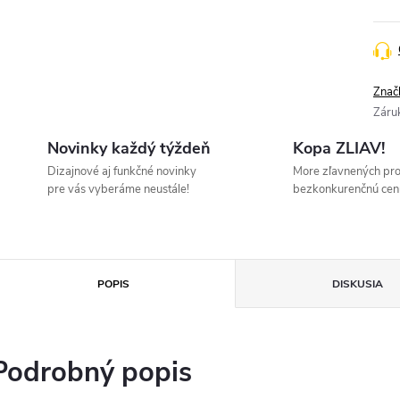
Znač
Záru
Novinky každý týždeň
Kopa ZLIAV!
Dizajnové aj funkčné novinky
More zľavnených pr
pre vás vyberáme neustále!
bezkonkurenčnú cen
POPIS
DISKUSIA
Podrobný popis