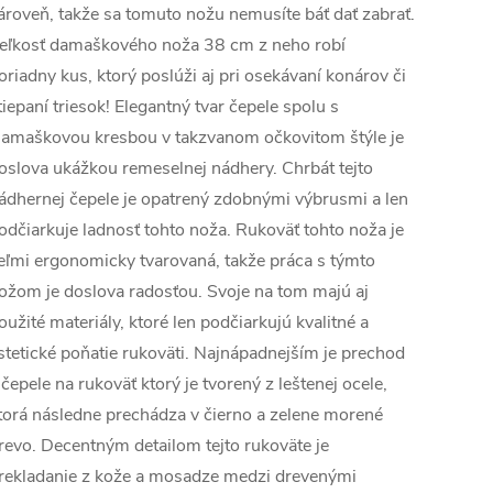
ároveň, takže sa tomuto nožu nemusíte báť dať zabrať.
eľkosť damaškového noža 38 cm z neho robí
oriadny kus, ktorý poslúži aj pri osekávaní konárov či
tiepaní triesok! Elegantný tvar čepele spolu s
amaškovou kresbou v takzvanom očkovitom štýle je
oslova ukážkou remeselnej nádhery. Chrbát tejto
ádhernej čepele je opatrený zdobnými výbrusmi a len
odčiarkuje ladnosť tohto noža. Rukoväť tohto noža je
eľmi ergonomicky tvarovaná, takže práca s týmto
ožom je doslova radosťou. Svoje na tom majú aj
oužité materiály, ktoré len podčiarkujú kvalitné a
stetické poňatie rukoväti. Najnápadnejším je prechod
 čepele na rukoväť ktorý je tvorený z leštenej ocele,
torá následne prechádza v čierno a zelene morené
revo. Decentným detailom tejto rukoväte je
rekladanie z kože a mosadze medzi drevenými