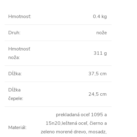
Hmotnosť
:
0.4 kg
Druh
:
nože
Hmotnosť
311 g
noža
:
Dĺžka
:
37,5 cm
Dĺžka
24,5 cm
čepele
:
prekladaná oceľ 1095 a
15n20,leštená oceľ, čierno a
Materiál
:
zeleno morené drevo, mosadz,