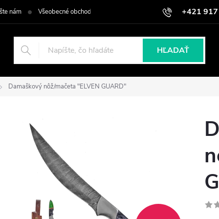
+421 917
šte nám
Všeobecné obchodné podmienky
Podmienky ochrany osob
HĽADAŤ
Damaškový nôž/mačeta "ELVEN GUARD"
D
n
G