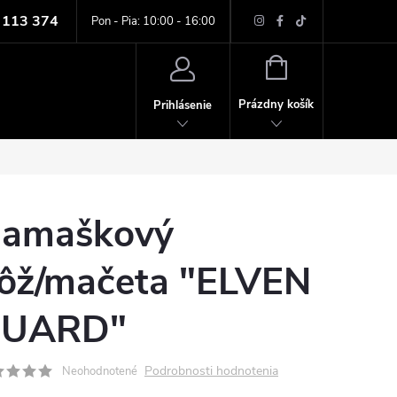
 113 374
ných údajov
Pon - Pia: 10:00 - 16:00
NÁKUPNÝ
KOŠÍK
Prázdny košík
Prihlásenie
amaškový
ôž/mačeta "ELVEN
UARD"
Podrobnosti hodnotenia
Neohodnotené