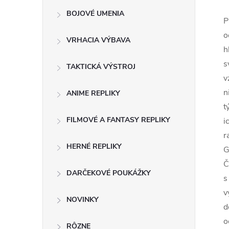
BOJOVÉ UMENIA
P
o
VRHACIA VÝBAVA
h
s
TAKTICKÁ VÝSTROJ
v
n
ANIME REPLIKY
t
FILMOVÉ A FANTASY REPLIKY
i
r
HERNÉ REPLIKY
G
Č
DARČEKOVÉ POUKÁŽKY
s
v
NOVINKY
d
o
RÔZNE