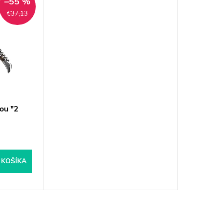
–55 %
€37,13
ou "2
 KOŠÍKA