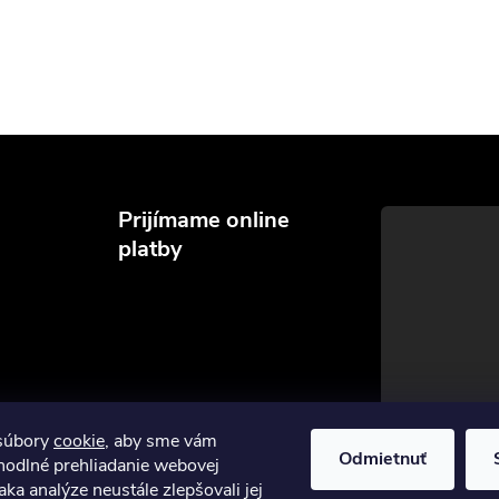
Prijímame online
platby
súbory
cookie
, aby sme vám
Odmietnuť
hodlné prehliadanie webovej
aka analýze neustále zlepšovali jej