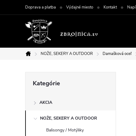
Prejsť
Doprava a platba
Výdajné miesto
Kontakt
Napí
na
obsah
NOŽE, SEKERY A OUTDOOR
Damašková oceľ
Domov
B
Preskočiť
Kategórie
kategórie
o
AKCIA
č
NOŽE, SEKERY A OUTDOOR
n
Balisongy / Motýliky