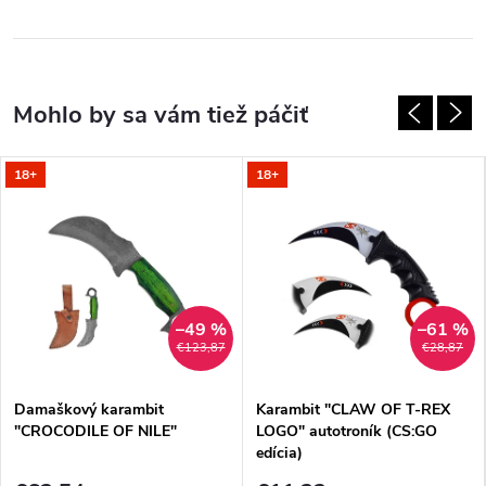
18+
18+
–49 %
–61 %
€123,87
€28,87
Damaškový karambit
Karambit "CLAW OF T-REX
"CROCODILE OF NILE"
LOGO" autotroník (CS:GO
edícia)