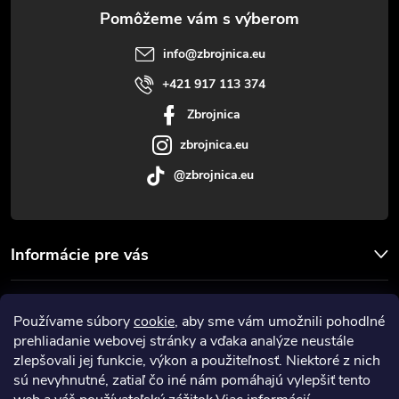
ä
t
info
@
zbrojnica.eu
i
+421 917 113 374
Zbrojnica
e
zbrojnica.eu
@zbrojnica.eu
Informácie pre vás
Facebook
Používame súbory
cookie
, aby sme vám umožnili pohodlné
prehliadanie webovej stránky a vďaka analýze neustále
Prijímame online platby
zlepšovali jej funkcie, výkon a použiteľnosť. Niektoré z nich
sú nevyhnutné, zatiaľ čo iné nám pomáhajú vylepšiť tento