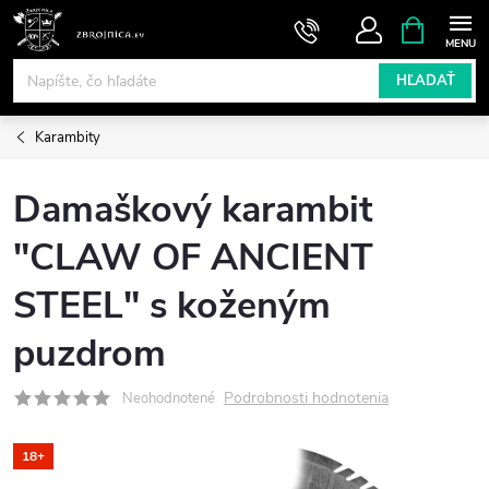
Prejsť
NÁKUPN
KOŠÍK
na
obsah
HĽADAŤ
Karambity
Damaškový karambit
"CLAW OF ANCIENT
STEEL" s koženým
puzdrom
Podrobnosti hodnotenia
Neohodnotené
18+