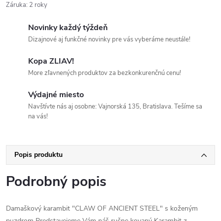
Záruka
:
2 roky
Novinky každý týždeň
Dizajnové aj funkčné novinky pre vás vyberáme neustále!
Kopa ZLIAV!
More zľavnených produktov za bezkonkurenčnú cenu!
Výdajné miesto
Navštívte nás aj osobne: Vajnorská 135, Bratislava. Tešíme sa
na vás!
Popis produktu
Podrobný popis
Damaškový karambit "CLAW OF ANCIENT STEEL" s koženým
puzdrom Predstavejeme Vám náš ručne kovaný Karambit z