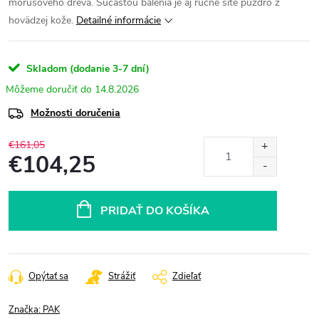
morušového dreva. Súčasťou balenia je aj ručne šité púzdro z
hovädzej kože.
Detailné informácie
Skladom (dodanie 3-7 dní)
14.8.2026
Možnosti doručenia
€161,05
€104,25
Jednotková
cena:
PRIDAŤ DO KOŠÍKA
Opýtať sa
Strážiť
Zdieľať
Značka:
PAK