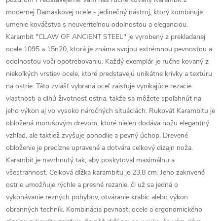
modernej Damaskovej ocele - jedinečný nástroj, ktorý kombinuje
umenie kováčstva s neuveriteľnou odolnosťou a eleganciou.
Karambit "CLAW OF ANCIENT STEEL" je vyrobený z prekladanej
ocele 1095 a 15n20, ktorá je známa svojou extrémnou pevnosťou a
odolnosťou voči opotrebovaniu. Každý exemplár je ručne kovaný z
niekoľkých vrstiev ocele, ktoré predstavejú unikátne krivky a textúru
na ostrie. Táto zvlášť vybraná oceľ zaisťuje vynikajúce rezacie
vlastnosti a dlhú životnosť ostria, takže sa môžete spoľahnúť na
jeho výkon aj vo vysoko náročných situáciách. Rukoväť Karambitu je
obložená morušovým drevom, ktoré nielen dodáva nožu elegantný
vzhľad, ale taktiež zvyšuje pohodlie a pevný úchop. Drevené
obloženie je precízne upravené a dotvára celkový dizajn noža.
Karambit je navrhnutý tak, aby poskytoval maximálnu a
všestrannosť. Celková dĺžka karambitu je 23,8 cm. Jeho zakrivené
ostrie umožňuje rýchle a presné rezanie, či už sa jedná o
vykonávanie rezných pohybov, otváranie krabíc alebo výkon
obranných techník. Kombinácia pevnosti ocele a ergonomického