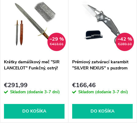
–29 %
–42 %
€413,01
€289,10
Krátky damáškový meč "SIR
Prémiový zatvárací karambit
LANCELOT" Funkčný, ostrý!
"SILVER NEXUS" s puzdrom
€291,99
€166,46
Skladom (dodanie 3-7 dní)
Skladom (dodanie 3-7 dní)
DO KOŠÍKA
DO KOŠÍKA