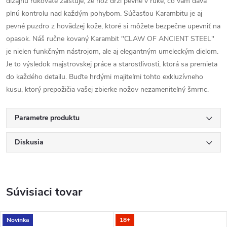
dizajnu rukoväte zaisťuje, že nôž drží pevne v ruke, čo vám dáva
plnú kontrolu nad každým pohybom. Súčasťou Karambitu je aj
pevné puzdro z hovädzej kože, ktoré si môžete bezpečne upevniť na
opasok. Náš ručne kovaný Karambit "CLAW OF ANCIENT STEEL"
je nielen funkčným nástrojom, ale aj elegantným umeleckým dielom.
Je to výsledok majstrovskej práce a starostlivosti, ktorá sa premieta
do každého detailu. Buďte hrdými majiteľmi tohto exkluzívneho
kusu, ktorý prepožičia vašej zbierke nožov nezameniteľný šmrnc.
Parametre produktu
Diskusia
Súvisiaci tovar
Novinka
18+